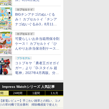
カプセルトイ
BIGチンアナゴのぬいぐる
み！ カプセルトイ「チンア
ナゴぬいぐるみ3」8月11日
発売
カプセルトイ
可愛らしいお弁当箱用保冷剤
ケース！ カプセルトイ「ひ
んやりお弁当保冷剤ケース
2」8月11日発売
プラモデル
コトブキヤ「勇者王ガオガイ
ガー」より「D-スタイル 超
竜神」2027年4月再販。分離
変形が可能
Impress Watchシリーズ 人気記事
時間
24時間
1週間
1カ月
【家電レビュー】手ごわい雑草との戦い、コメ
リの草刈機で完全勝利 掃除機感覚で使えた