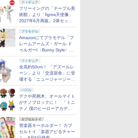
フィギュア
フリーイングの「テーブル美
術館」より「figma天使像」
2027年6月再販。2体セット
で小便小僧にも
プラモデル
Amazonにてプラモデル「フ
レームアームズ・ガール ド
ゥルガーI〈Bunny Style〉」
が予約受付再開！
フィギュア
全高約50cm！ 「アズールレ
ーン」より「交流宿舎」に登
場する「ニュージャージー」
が1/3スケールフィギュアで
パズル
登場
デクや死柄木、オールマイト
がナノブロックに！ 「ミニ
ナノ 僕のヒーローアカデミ
ア」9月再販
カプセルトイ
管楽器キーホルダー！ カプ
セルトイ「楽器アピるチャー
ム」8月6日発売