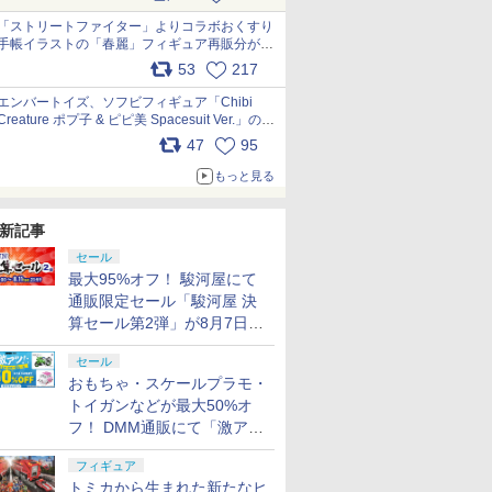
「ストリートファイター」よりコラボおくすり
手帳イラストの「春麗」フィギュア再販分が本
日出荷開始 pic.x.com/toUc1MHr41
53
217
エンバートイズ、ソフビフィギュア「Chibi
Creature ポプ子 & ピピ美 Spacesuit Ver.」の発
売中止を発表 pic.x.com/Ri45iFeYjn
47
95
もっと見る
新記事
セール
最大95%オフ！ 駿河屋にて
通販限定セール「駿河屋 決
算セール第2弾」が8月7日12
時より開催
セール
おもちゃ・スケールプラモ・
トイガンなどが最大50%オ
フ！ DMM通販にて「激ア
ツ！おもちゃ・ホビー夏セー
フィギュア
ル」が開催
トミカから生まれた新たなヒ