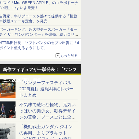
ミスド「Mrs. GREEN APPLE」のコラボドーナ
ツ4種、いよいよ発売！
吉野家、牛リブロースを熱々で提供する「極旨
牛鉄板ステーキ定食」を発売
バーガーキング、超大型チーズバーガー「ダー
ティ ザ・ワンパウンダー」を発売。総カロリー
約1656kcal、総重量約527g！
NTT島田社長、ソフトバンクのセブン出資に「d
ポイント使えるようにして」
もっと見る
新作フィギュアが一挙発表！「ワンフ
ェス2026[夏]」特集
「ワンダーフェスティバル
2026[夏]」速報&詳細レポー
トまとめ
不気味で繊細な怪物、元気い
っぱいの美少女、独得デザイ
ンの置物、ブースごとに全く
異なる世界が広がる一般ディ
「機動戦士ガンダム ジオン
ーラーフォトレポート
の再興」よりプラキット