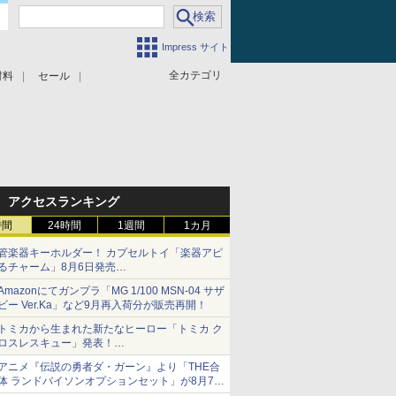
Impress サイト
全カテゴリ
材料
セール
アクセスランキング
時間
24時間
1週間
1カ月
管楽器キーホルダー！ カプセルトイ「楽器アピ
るチャーム」8月6日発売
チューバ、テナサクなど5種各3色
Amazonにてガンプラ「MG 1/100 MSN-04 サザ
ビー Ver.Ka」など9月再入荷分が販売再開！
トミカから生まれた新たなヒーロー「トミカ ク
ロスレスキュー」発表！
詳細は後日公開予定
アニメ『伝説の勇者ダ・ガーン』より「THE合
体 ランドバイソンオプションセット」が8月7日
から予約受付開始！