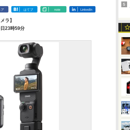
ェア
はてブ
note
LinkedIn
カメラ】
日23時59分