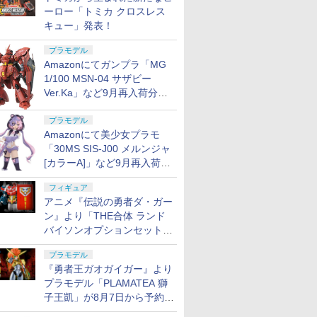
ーロー「トミカ クロスレス
キュー」発表！
プラモデル
Amazonにてガンプラ「MG
1/100 MSN-04 サザビー
Ver.Ka」など9月再入荷分が
販売再開！
プラモデル
Amazonにて美少女プラモ
「30MS SIS-J00 メルンジャ
[カラーA]」など9月再入荷分
が販売再開！
フィギュア
アニメ『伝説の勇者ダ・ガー
ン』より「THE合体 ランド
バイソンオプションセット」
が8月7日から予約受付開始！
プラモデル
『勇者王ガオガイガー』より
プラモデル「PLAMATEA 獅
子王凱」が8月7日から予約受
付開始！