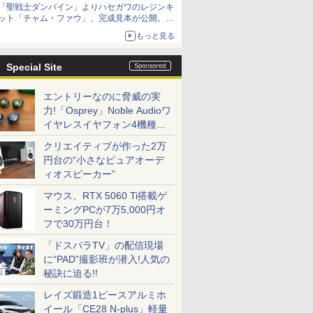
「聖戦士ダンバイン」よりハセガワのレジンキ
ット「チャム・ファウ」、完成見本が公開。9
月3日頃発売予定
もっと見る
Special Site
エントリーなのに脅威の実
力!「Osprey」Noble Audioワ
イヤレスイヤフォン4機種を
一気に聴く
クリエイティブが作った2万
円台の“小さなピュアオーデ
ィオスピーカー”
マウス、RTX 5060 Ti搭載ゲ
ーミングPCが7万5,000円オ
フで30万円台！
「ドスパラTV」の配信現場
に“PAD”撮影班が潜入!人気の
秘訣に迫る!!
レイズ鍛造1ピースアルミホ
イール「CE28 N-plus」軽量