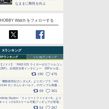
なままに剛性を向上
HOBBY Watch をフォローする
Xランキング
RPランキング
いいねランキング
【ゾイド】「RMZ-025 ライガーゼロファルコン
(ZBF)」企画担当者インタビュー ZBFから従来
デザインまで再現可能なボリューム満点のキッ
190
475
ト pic.x.com/6zOqQAQKkX
「機動新世紀ガンダムX」よりガンプラ「HG
1/144 ガンダムレオパルド」のサンプル画像が
公開！ 8月8日発売予定
69
301
pic.x.com/lTnGoAKCSY
Infinity Studio×「ストリートファイター6」より
キャミィの1/3スケール可動フィギュアが登場
pic.x.com/Eam6ArWJLs
54
267