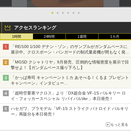
●
●
●
●
●
●
アクセスランキング
1時間
24時間
1週間
1カ月
「RE/100 1/100 デナン・ゾン」のサンプルがガンダムベースに
展示中。クロスボーン・バンガードの制式量産機が間もなく発送
【ガンダムベース撮り下ろし】
「MGSD クシャトリヤ」9月発売、圧倒的な情報密度を展示で目
撃せよ！【ガンダムベース撮り下ろし】
「かっぱ寿司 キャンペーントミカ あそべる！くるま プレゼント
キャンペーン」インタビュー
子どもが楽しめるかっぱ寿司ならではの体験とコラボの楽しさを
「超時空要塞マクロス」より「DX超合金 VF-1S バルキリー ロ
追求
イ・フォッカースペシャル リバイバルVer.」本日発売！
ハセガワ、プラモデル「VF-1S ストライク バトロイド バルキリ
ー」再販分を本日発売！
もっと見る