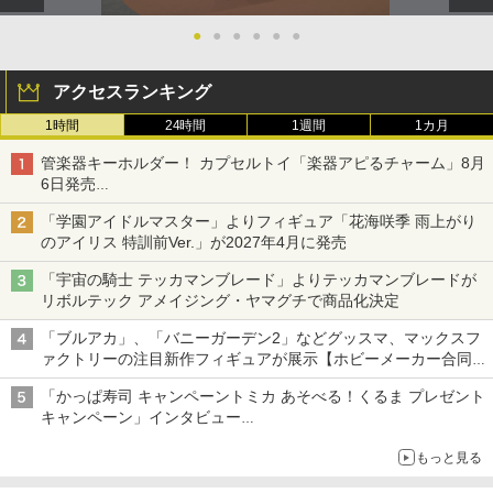
●
●
●
●
●
●
アクセスランキング
1時間
24時間
1週間
1カ月
管楽器キーホルダー！ カプセルトイ「楽器アピるチャーム」8月
6日発売
チューバ、テナサクなど5種各3色
「学園アイドルマスター」よりフィギュア「花海咲季 雨上がり
のアイリス 特訓前Ver.」が2027年4月に発売
「宇宙の騎士 テッカマンブレード」よりテッカマンブレードが
リボルテック アメイジング・ヤマグチで商品化決定
「ブルアカ」、「バニーガーデン2」などグッスマ、マックスフ
ァクトリーの注目新作フィギュアが展示【ホビーメーカー合同展
示会】
「かっぱ寿司 キャンペーントミカ あそべる！くるま プレゼント
キャンペーン」インタビュー
子どもが楽しめるかっぱ寿司ならではの体験とコラボの楽しさを
もっと見る
追求