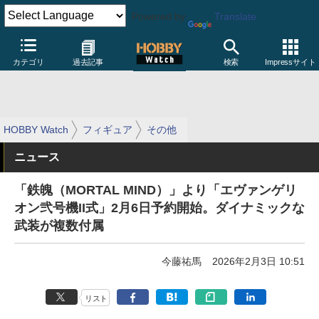
Powered by
Translate
カテゴリ
過去記事
検索
Impressサイト
HOBBY Watch
フィギュア
その他
ニュース
「鉄魄（MORTAL MIND）」より「エヴァンゲリ
オン弐号機II式」2月6日予約開始。ダイナミックな
武装が複数付属
今藤祐馬
2026年2月3日 10:51
リスト