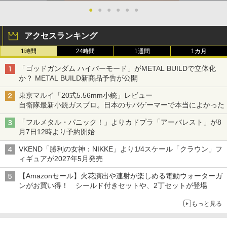
●
●
●
●
●
●
アクセスランキング
1時間
24時間
1週間
1カ月
「ゴッドガンダム ハイパーモード」がMETAL BUILDで立体化
か？ METAL BUILD新商品予告が公開
東京マルイ「20式5.56mm小銃」レビュー
自衛隊最新小銃ガスブロ。日本のサバゲーマーで本当によかった
「フルメタル・パニック！」よりカドプラ「アーバレスト」が8
月7日12時より予約開始
VKEND「勝利の女神：NIKKE」より1/4スケール「クラウン」フ
ィギュアが2027年5月発売
【Amazonセール】火花演出や連射が楽しめる電動ウォーターガ
ンがお買い得！ シールド付きセットや、2丁セットが登場
もっと見る