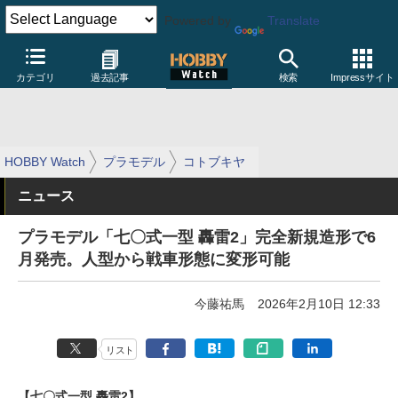
Powered by
Translate
カテゴリ
過去記事
検索
Impressサイト
HOBBY Watch
プラモデル
コトブキヤ
ニュース
プラモデル「七〇式一型 轟雷2」完全新規造形で6
月発売。人型から戦車形態に変形可能
今藤祐馬
2026年2月10日 12:33
リスト
【七〇式一型 轟雷2】