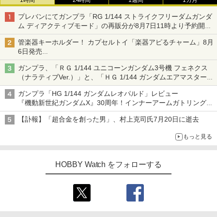
1時間
24時間
1週間
1カ月
プレバンにてガンプラ「RG 1/144 ストライクフリーダムガンダ
ム ディアクティブモード」の再販分が8月7日11時より予約開
始！
管楽器キーホルダー！ カプセルトイ「楽器アピるチャーム」8月
6日発売
チューバ、テナサクなど5種各3色
ガンプラ、「ＲＧ 1/144 ユニコーンガンダム3号機 フェネクス
（ナラティブVer.）」と、「ＨＧ 1/144 ガンダムエアマスターバ
ースト」再販
ガンプラ「HG 1/144 ガンダムレオパルド」レビュー
『機動新世紀ガンダムX』30周年！インナーアームガトリングの
変形機構まで再現し最新フォーマットでキット化！
【訃報】「超合金を創った男」、村上克司氏7月20日に逝去
もっと見る
HOBBY Watch をフォローする