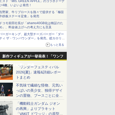
ミスド「Mrs. GREEN APPLE」のコラボドーナ
ツ4種、いよいよ発売！
吉野家、牛リブロースを熱々で提供する「極旨
牛鉄板ステーキ定食」を発売
ドコモ前田社長が「ahamo40GB化は検証のた
め」、料金値上げへの考え方にも言及
バーガーキング、超大型チーズバーガー「ダー
ティ ザ・ワンパウンダー」を発売。総カロリー
約1656kcal、総重量約527g！
もっと見る
新作フィギュアが一挙発表！「ワンフ
ェス2026[夏]」特集
「ワンダーフェスティバル
2026[夏]」速報&詳細レポー
トまとめ
不気味で繊細な怪物、元気い
っぱいの美少女、独得デザイ
ンの置物、ブースごとに全く
異なる世界が広がる一般ディ
「機動戦士ガンダム ジオン
ーラーフォトレポート
の再興」よりプラキット
「VAKIT ドワッジ」の原型が