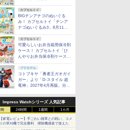
カプセルトイ
BIGチンアナゴのぬいぐる
み！ カプセルトイ「チンア
ナゴぬいぐるみ3」8月11日
発売
カプセルトイ
可愛らしいお弁当箱用保冷剤
ケース！ カプセルトイ「ひ
んやりお弁当保冷剤ケース
2」8月11日発売
プラモデル
コトブキヤ「勇者王ガオガイ
ガー」より「D-スタイル 超
竜神」2027年4月再販。分離
変形が可能
Impress Watchシリーズ 人気記事
時間
24時間
1週間
1カ月
【家電レビュー】手ごわい雑草との戦い、コメ
リの草刈機で完全勝利 掃除機感覚で使えた