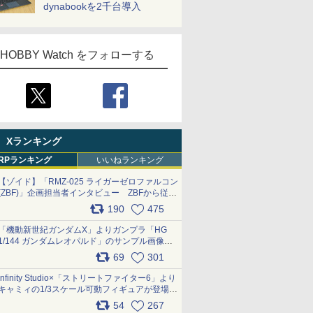
dynabookを2千台導入
HOBBY Watch をフォローする
Xランキング
RPランキング
いいねランキング
【ゾイド】「RMZ-025 ライガーゼロファルコン
(ZBF)」企画担当者インタビュー ZBFから従来
デザインまで再現可能なボリューム満点のキッ
190
475
ト pic.x.com/6zOqQAQKkX
「機動新世紀ガンダムX」よりガンプラ「HG
1/144 ガンダムレオパルド」のサンプル画像が
公開！ 8月8日発売予定
69
301
pic.x.com/lTnGoAKCSY
Infinity Studio×「ストリートファイター6」より
キャミィの1/3スケール可動フィギュアが登場
pic.x.com/Eam6ArWJLs
54
267