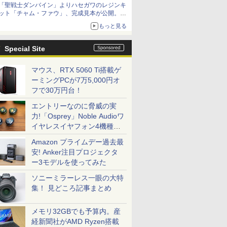
「聖戦士ダンバイン」よりハセガワのレジンキ
ット「チャム・ファウ」、完成見本が公開。9
月3日頃発売予定
もっと見る
Special Site
マウス、RTX 5060 Ti搭載ゲ
ーミングPCが7万5,000円オ
フで30万円台！
エントリーなのに脅威の実
力!「Osprey」Noble Audioワ
イヤレスイヤフォン4機種を
一気に聴く
Amazon プライムデー過去最
安! Anker注目プロジェクタ
ー3モデルを使ってみた
ソニーミラーレス一眼の大特
集！ 見どころ記事まとめ
メモリ32GBでも予算内。産
経新聞社がAMD Ryzen搭載