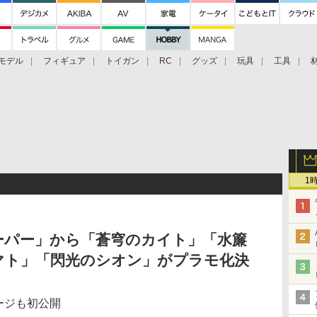
モデル
フィギュア
トイガン
RC
グッズ
玩具
工具
1
ーパー」から「蒼穹のカイト」「水簾
マト」「閃光のシオン」がプラモ化決
ージも初公開