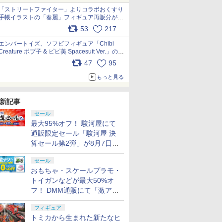
「ストリートファイター」よりコラボおくすり
手帳イラストの「春麗」フィギュア再販分が本
日出荷開始 pic.x.com/toUc1MHr41
53
217
エンバートイズ、ソフビフィギュア「Chibi
Creature ポプ子 & ピピ美 Spacesuit Ver.」の発
売中止を発表 pic.x.com/Ri45iFeYjn
47
95
もっと見る
新記事
セール
最大95%オフ！ 駿河屋にて
通販限定セール「駿河屋 決
算セール第2弾」が8月7日12
時より開催
セール
おもちゃ・スケールプラモ・
トイガンなどが最大50%オ
フ！ DMM通販にて「激ア
ツ！おもちゃ・ホビー夏セー
フィギュア
ル」が開催
トミカから生まれた新たなヒ