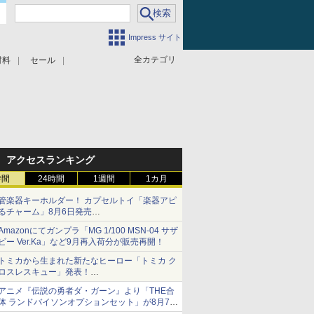
Impress サイト
全カテゴリ
材料
セール
アクセスランキング
時間
24時間
1週間
1カ月
管楽器キーホルダー！ カプセルトイ「楽器アピ
るチャーム」8月6日発売
チューバ、テナサクなど5種各3色
Amazonにてガンプラ「MG 1/100 MSN-04 サザ
ビー Ver.Ka」など9月再入荷分が販売再開！
トミカから生まれた新たなヒーロー「トミカ ク
ロスレスキュー」発表！
詳細は後日公開予定
アニメ『伝説の勇者ダ・ガーン』より「THE合
体 ランドバイソンオプションセット」が8月7日
から予約受付開始！