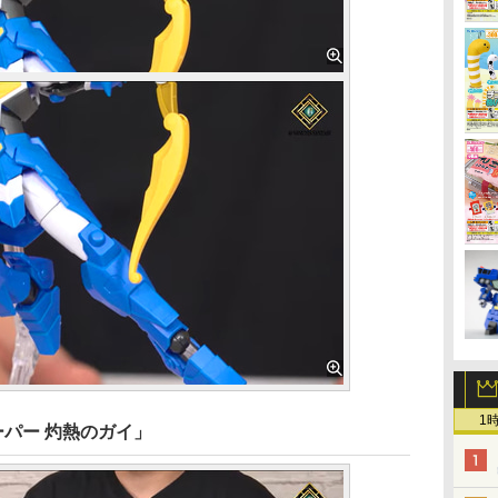
1
ーパー 灼熱のガイ」