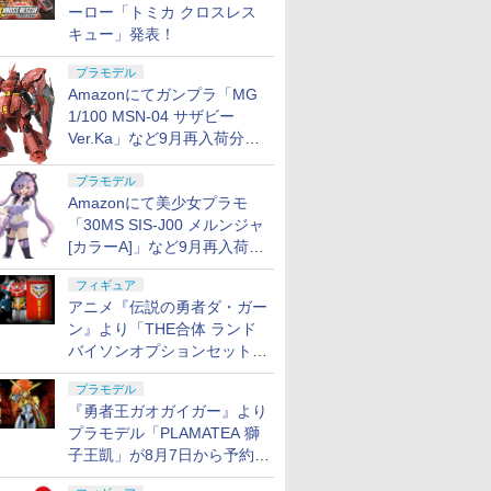
ーロー「トミカ クロスレス
キュー」発表！
プラモデル
Amazonにてガンプラ「MG
1/100 MSN-04 サザビー
Ver.Ka」など9月再入荷分が
販売再開！
プラモデル
Amazonにて美少女プラモ
「30MS SIS-J00 メルンジャ
[カラーA]」など9月再入荷分
が販売再開！
フィギュア
アニメ『伝説の勇者ダ・ガー
ン』より「THE合体 ランド
バイソンオプションセット」
が8月7日から予約受付開始！
プラモデル
『勇者王ガオガイガー』より
プラモデル「PLAMATEA 獅
子王凱」が8月7日から予約受
付開始！