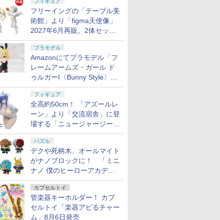
フィギュア
フリーイングの「テーブル美
術館」より「figma天使像」
2027年6月再販。2体セット
で小便小僧にも
プラモデル
Amazonにてプラモデル「フ
レームアームズ・ガール ド
ゥルガーI〈Bunny Style〉」
が予約受付再開！
フィギュア
全高約50cm！ 「アズールレ
ーン」より「交流宿舎」に登
場する「ニュージャージー」
が1/3スケールフィギュアで
パズル
登場
デクや死柄木、オールマイト
がナノブロックに！ 「ミニ
ナノ 僕のヒーローアカデミ
ア」9月再販
カプセルトイ
管楽器キーホルダー！ カプ
セルトイ「楽器アピるチャー
ム」8月6日発売