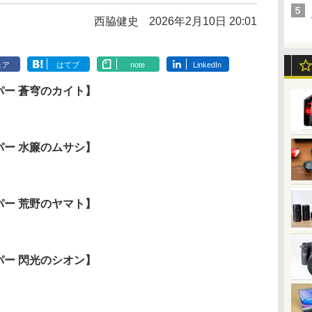
西脇健史
2026年2月10日 20:01
ェア
はてブ
note
LinkedIn
パー 蒼穹のカイト】
パー 水簾のムサシ】
パー 荒野のヤマト】
パー 閃光のシオン】