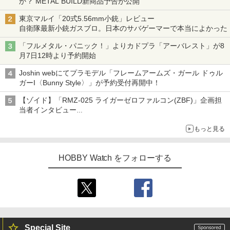
か？ METAL BUILD新商品予告が公開
東京マルイ「20式5.56mm小銃」レビュー
自衛隊最新小銃ガスブロ。日本のサバゲーマーで本当によかった
「フルメタル・パニック！」よりカドプラ「アーバレスト」が8
月7日12時より予約開始
Joshin webにてプラモデル「フレームアームズ・ガール ドゥル
ガーI〈Bunny Style〉」が予約受付再開中！
【ゾイド】「RMZ-025 ライガーゼロファルコン(ZBF)」企画担
当者インタビュー
ZBFから従来デザインまで再現可能なボリューム満点のキット
もっと見る
HOBBY Watch をフォローする
Special Site