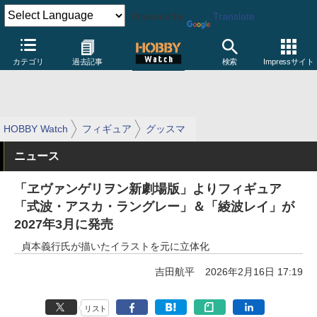
Powered by
Translate
カテゴリ
過去記事
検索
Impressサイト
HOBBY Watch
フィギュア
グッスマ
ニュース
「ヱヴァンゲリヲン新劇場版」よりフィギュア
「式波・アスカ・ラングレー」＆「綾波レイ」が
2027年3月に発売
貞本義行氏が描いたイラストを元に立体化
吉田航平
2026年2月16日 17:19
リスト