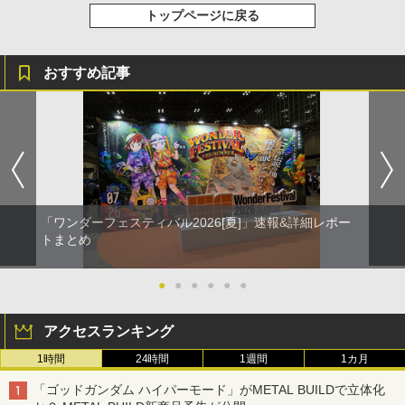
トップページに戻る
おすすめ記事
「ワンダーフェスティバル2026[夏]」速報&詳細レポー
トまとめ
●
●
●
●
●
●
アクセスランキング
1時間
24時間
1週間
1カ月
「ゴッドガンダム ハイパーモード」がMETAL BUILDで立体化