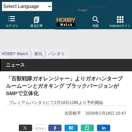
Powered by
Translate
カテゴリ
過去記事
検索
Impressサイト
HOBBY Watch
食玩
バンダイ
ニュース
「百獣戦隊ガオレンジャー」よりガオハンターブ
ルームーンとガオキング ブラックバージョンが
SMPで立体化
プレミアムバンダイにて2月18日12時より予約開始
吉田航平
2026年2月18日 10:47
リスト