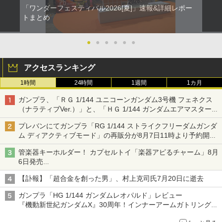
「ワンダーフェスティバル2026[夏]」速報&詳細レポー
トまとめ
●
●
●
●
●
●
アクセスランキング
1時間
24時間
1週間
1カ月
ガンプラ、「ＲＧ 1/144 ユニコーンガンダム3号機 フェネクス
（ナラティブVer.）」と、「ＨＧ 1/144 ガンダムエアマスターバ
ースト」再販
プレバンにてガンプラ「RG 1/144 ストライクフリーダムガンダ
ム ディアクティブモード」の再販分が8月7日11時より予約開
始！
管楽器キーホルダー！ カプセルトイ「楽器アピるチャーム」8月
6日発売
チューバ、テナサクなど5種各3色
【訃報】「超合金を創った男」、村上克司氏7月20日に逝去
ガンプラ「HG 1/144 ガンダムレオパルド」レビュー
『機動新世紀ガンダムX』30周年！インナーアームガトリングの
変形機構まで再現し最新フォーマットでキット化！