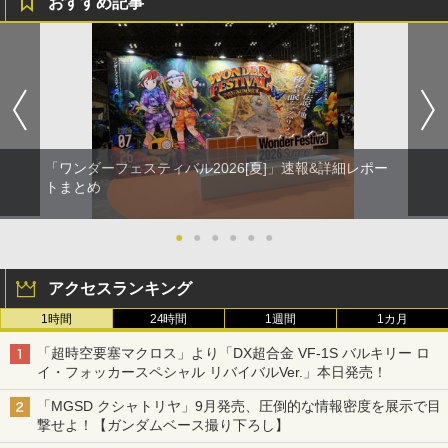
おすすめ記事
「ワンダーフェスティバル2026[夏]」速報&詳細レポー
トまとめ
●
●
●
●
●
●
アクセスランキング
1時間
24時間
1週間
1カ月
「超時空要塞マクロス」より「DX超合金 VF-1S バルキリー ロ
イ・フォッカースペシャル リバイバルVer.」本日発売！
「MGSD クシャトリヤ」9月発売、圧倒的な情報密度を展示で目
撃せよ！【ガンダムベース撮り下ろし】