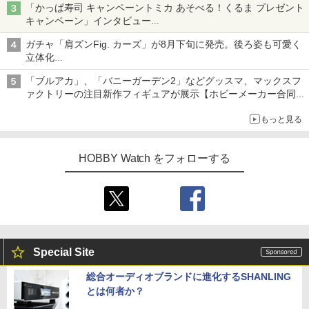
「かっぱ寿司 キャンペーントミカ あそべる！くるま プレゼント
キャンペーン」インタビュー
子どもが楽しめるかっぱ寿司ならではの体験とコラボの楽しさを
ガチャ「肩ズンFig. カーズ」が8月下旬に発売。後ろ姿も可愛く
追求
立体化
ライトニング・マックィーンやメーターなど4種がラインナップ
「ブルアカ」、「バニーガーデン2」などグッスマ、マックスフ
ァクトリーの注目新作フィギュアが展示【ホビーメーカー合同展
示会】
もっと見る
HOBBY Watch をフォローする
Special Site
総合オーディオブランドに進化するSHANLING
とは何者か？