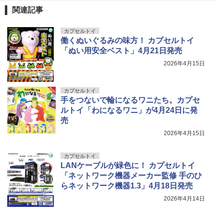
￥9,000
東京マルイ(TOKYO MARUI) No.21 H&K
5
関連記事
シリコンモールド クロムハート 4種 6.7×
5
USP HG 18歳以上エアーHOPハンドガン
3.6cm 柄型枠 爪飾り作成 多寸法設計 立
体彫刻 耐久 繰返し ハンドメイドネイル
カプセルトイ
BANDAI SPIRITS(バンダイスピリッツ)
￥3,409
5
(Bタイプ)
働くぬいぐるみの味方！ カプセルトイ
TAMASHII NATIONS オリジン・オブ・
30MS SIS-H00 セスティエ[カラーC] 色
5
バルキリー 超時空要塞マクロス VF-1J
分け済みプラモデル
「ぬい用安全ベスト」4月21日発売
￥499
バルキリー45th Anniv. 約225mm ABS&
2026年4月15日
ダイキャスト製 塗装済み可動フィギュア
￥4,500
￥21,950
カプセルトイ
手をつないで輪になるワニたち。カプセ
ルトイ「わになるワニ」が4月24日に発
売
2026年4月15日
カプセルトイ
LANケーブルが緑色に！ カプセルトイ
「ネットワーク機器メーカー監修 手のひ
らネットワーク機器1.3」4月18日発売
2026年4月14日