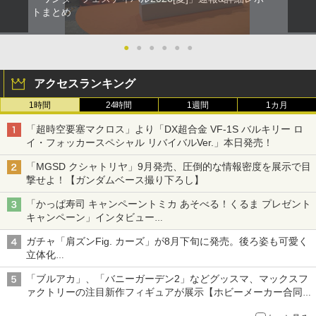
トまとめ
●
●
●
●
●
●
アクセスランキング
1時間
24時間
1週間
1カ月
「超時空要塞マクロス」より「DX超合金 VF-1S バルキリー ロ
イ・フォッカースペシャル リバイバルVer.」本日発売！
「MGSD クシャトリヤ」9月発売、圧倒的な情報密度を展示で目
撃せよ！【ガンダムベース撮り下ろし】
「かっぱ寿司 キャンペーントミカ あそべる！くるま プレゼント
キャンペーン」インタビュー
子どもが楽しめるかっぱ寿司ならではの体験とコラボの楽しさを
ガチャ「肩ズンFig. カーズ」が8月下旬に発売。後ろ姿も可愛く
追求
立体化
ライトニング・マックィーンやメーターなど4種がラインナップ
「ブルアカ」、「バニーガーデン2」などグッスマ、マックスフ
ァクトリーの注目新作フィギュアが展示【ホビーメーカー合同展
示会】