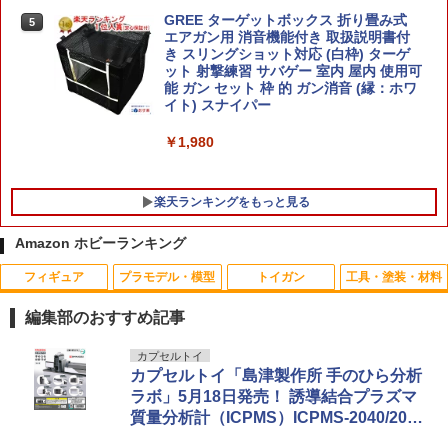
TOWER）
GREE ターゲットボックス 折り畳み式
5
エアガン用 消音機能付き 取扱説明書付
￥11,000
き スリングショット対応 (白枠) ターゲ
ット 射撃練習 サバゲー 室内 屋内 使用可
能 ガン セット 枠 的 ガン消音 (縁：ホワ
イト) スナイパー
￥1,980
楽天ランキングをもっと見る
Amazon ホビーランキング
フィギュア
プラモデル・模型
トイガン
工具・塗装・材料
【ネコポス対応】SP.454/タミヤ/レーシ
1
ングスリックタイヤ
編集部のおすすめ記事
￥440
TAMASHII NATIONS S.H.フィギュアー
BANDAI SPIRITS(バンダイ スピリッツ)
東京マルイ (TOKYO MARUI) ガスブロー
LOCTITE(ロックタイト) シールはがし
カプセルトイ
1
1
1
1
ツ（真骨彫製法） 仮面ライダーBLACK
30MS SIS-J00 メルンジャ[カラーA] 色
バックマシンガン No.14 20式 5.56mm
プレミアム 220ml
カプセルトイ「島津製作所 手のひら分析
RX 約150mm PVC&ABS&布製 塗装済み
分け済みプラモデル
小銃 18歳以上 ガスブローバック
ラボ」5月18日発売！ 誘導結合プラズマ
可動フィギュア
￥962
質量分析計（ICPMS）ICPMS-2040/2050
ABC HOBBY(ABCホビー)/62916/ポリカ
2
￥4,200
￥196,900
カラー剥離溶剤 とれるやん (60ml)
など全6種
￥11,800