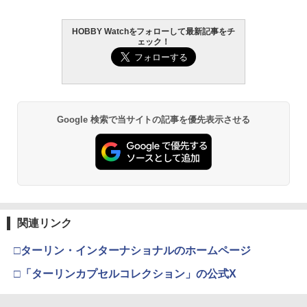
￥601
HOBBY Watchをフォローして最新記事をチ
GSIクレオス Mr.トップコート 水性プレ
BANDAI SPIRITS(バンダイ スピリッツ)
東京マルイ(TOKYO MARUI) No.25 コル
2
2
2
ェック！
ミアムトップコートスプレー 光沢 88ml
タカラトミー(TAKARA TOMY) T-SPAR
機動警察パトレイバー EZY RG 1/48 AV-
ト ガバメント HG 18歳以上エアーHOP
2
ホビー用仕上材 B601
K トランスフォーマー ニューレジェンズ
98Plus (イングラム・プラス) 色分け済
ハンドガン
NL-07 サウンドウェーブ 可動フィギュア
みプラモデル
タミヤ SP.1000 ハイトルクサーボセイバ
3
￥748
￥3,384
ー(黒)【51000】
￥4,440
￥6,600
￥610
Google 検索で当サイトの記事を優先表示させる
タミヤ クラフトツールシリーズ No.123
東京マルイ No.10 ハイキャパ5.1 10歳以
3
3
先細薄刃ニッパー (ゲートカット用) プラ
TAMASHII NATIONS S.H.フィギュアー
HG 機動戦士ガンダム00 グラハム専用ユ
上 電動ブローバック フルオート
3
3
モデル用工具 74123
ツ ONE PIECE シャンクス -マリンフォ
ニオンフラッグカスタム 1/144スケール
ード頂上決戦- 約165mm PVC&ABS&布
色分け済みプラモデル
￥3,815
【ネコポス対応】タミヤ/SP.810/レーシ
4
製 塗装済み可動フィギュア
￥2,781
ングセミスリックタイヤ
￥1,800
￥8,918
￥528
東京マルイ コルトパイソン 357マグナム
4
関連リンク
マジ・スク+保護キャップセット
4インチ ブラックモデル 10歳以上エアー
4
BANDAI SPIRITS(バンダイ スピリッツ)
HOPリボルバー エアコッキング
4
□ターリン・インターナショナルのホームページ
TAMASHII NATIONS S.H.フィギュアー
HGAW 機動新世紀ガンダムX ガンダムエ
￥2,600
4
G-FORCE プロペラセット(4セット入)(L
5
ツ 攻殻機動隊 THE GHOST IN THE SHE
アマスター 1/144スケール 色分け済みプ
￥4,486
EGGERO)【GB184】 ラジコンパーツ
□「ターリンカプセルコレクション」の公式X
LL 草薙素子 約140mm PVC&ABS製 塗
ラモデル
装済み可動フィギュア
￥1,056
￥3,100