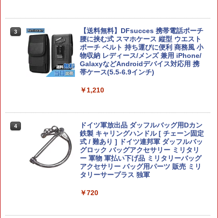
1/20 20メカトロウィーゴ マジンガーコ
3
ラボ Vol.2 『マジンガーZ』 “ぼすぼろっ
【メディコム・トイ公式】BE@RBRICK
【送料無料】DFsucces 携帯電話ポーチ
3
3
と” 【MZ02】 (プラモデル)
HAJIME SORAYAMA MEDICOM TOY 3
腰に挟む式 スマホケース 縦型 ウエスト
0th ANNIVERSARY Model 100％ 3PCS
ポーチ ベルト 持ち運びに便利 商務風 小
SET ベアブリック フィギュア 人気 おも
物収納 レディース/メンズ 兼用 iPhone/
￥2,999
ちゃ おしゃれ かわいい 玩具 人形 置き物
GalaxyなどAndroidデバイス対応用 携
ホビー インテリア グッズ ギフト プレゼ
帯ケース(5.5-6.9インチ)
ント 楽天 定価 新品
￥1,210
送料無料◆Blokees CHAMPION CLASS
4
￥9,900
『スター・ウォーズ』 アナキン・スカイ
ウォーカー プラモデル CC08 【8月予
約】
ドイツ軍放出品 ダッフルバッグ用Dカン
4
【送料無料】タカラトミー TS5 リアルサ
鉄製 キャリングハンドル [ チェーン固定
￥3,180
4
イズトーキングフィギュア BX 4904810
式 / 難あり ] ドイツ連邦軍 ダッフルバッ
081562
グロック バッグアクセサリー ミリタリ
ー 軍物 軍払い下げ品 ミリタリーバッグ
アクセサリー バッグ用パーツ 販売 ミリ
￥10,000
HG 『機動新世紀ガンダムX』 ガンダム
5
タリーサープラス 独軍
ヴァサーゴ 1/144 【2825358】 (プラモ
デル)【クレジットカード決済限定】
￥720
【メディコム・トイ公式】MCT 30th AN
￥3,190
5
NIV. × Brigitte Tanaka TOTE（EIFFEL