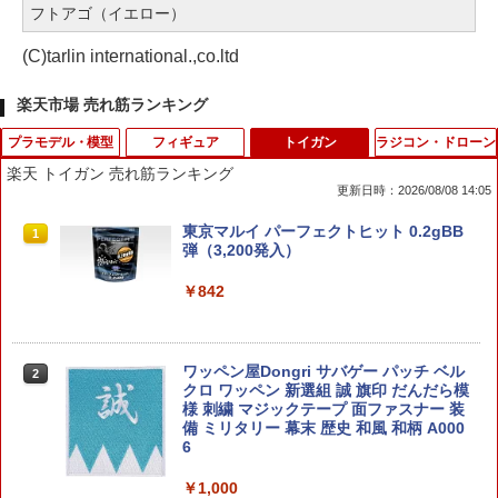
フトアゴ（イエロー）
(C)tarlin international.,co.ltd
楽天市場 売れ筋ランキング
プラモデル・模型
フィギュア
トイガン
ラジコン・ドローン
楽天 トイガン 売れ筋ランキング
更新日時：2026/08/08 14:05
マジ・スク（マルチジルコニアスクレー
バンダイスピリッツ S．H．Figuarts ニ
東京マルイ パーフェクトヒット 0.2gBB
1
1
1
パー） アルゴファイルジャパン CKH601
コ・ロビン −エニエス・ロビー− ／ONE
弾（3,200発入）
5
PIECE
￥842
￥2,588
￥9,350
ワッペン屋Dongri サバゲー パッチ ベル
2
【送料無料】 アオシマ 1/12 ザ・バイ
バンダイスピリッツ フィギュアーツZER
クロ ワッペン 新選組 誠 旗印 だんだら模
2
2
ク No.006 カワサキ ZX900R GPz900R
O 胡蝶しのぶ 蟲の呼吸 FZEROコチヨウ
様 刺繍 マジックテープ 面ファスナー 装
Ninja '02 プラモデル
シノブムシノコキユウN [FZEROコチヨ
備 ミリタリー 幕末 歴史 和風 和柄 A000
ウシノブムシノコキユウN]
6
￥2,945
￥9,890
￥1,000