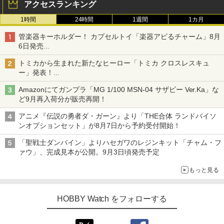
アクセスランキング
1時間
24時間
1週間
1カ月
管楽器キーホルダー！ カプセルトイ「楽器アピるチャーム」8月
6日発売
チューバ、テナサクなど5種各3色
トミカから生まれた新たなヒーロー「トミカ クロスレスキュ
ー」発表！
詳細は後日公開予定
Amazonにてガンプラ「MG 1/100 MSN-04 サザビー Ver.Ka」な
ど9月再入荷分が販売再開！
アニメ『伝説の勇者ダ・ガーン』より「THE合体 ランドバイソ
ンオプションセット」が8月7日から予約受付開始！
「聖戦士ダンバイン」よりハセガワのレジンキット「チャム・フ
ァウ」、完成見本が公開。9月3日頃発売予定
もっと見る
HOBBY Watch をフォローする