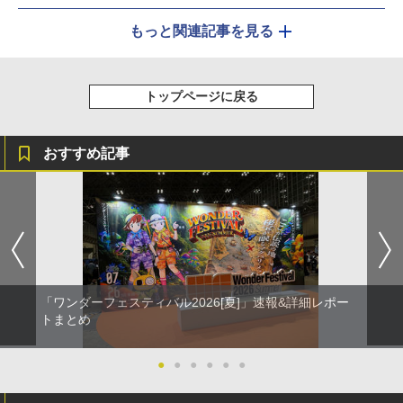
もっと関連記事を見る
トップページに戻る
おすすめ記事
「ワンダーフェスティバル2026[夏]」速報&詳細レポー
トまとめ
●
●
●
●
●
●