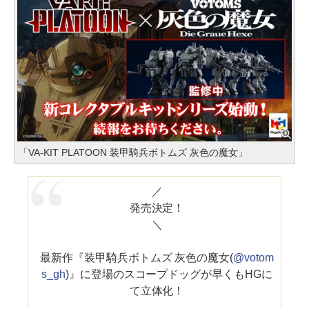
「VA-KIT PLATOON 装甲騎兵ボトムズ 灰色の魔女」
／
発売決定！
＼
最新作『装甲騎兵ボトムズ 灰色の魔女(
@votom
s_gh
)』に登場のスコープドッグが早くもHGに
て立体化！