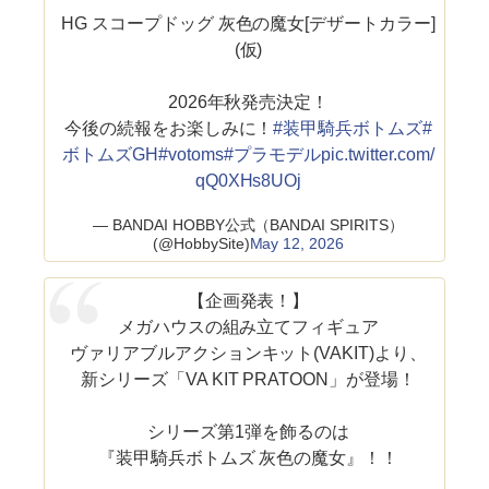
HG スコープドッグ 灰色の魔女[デザートカラー]
(仮)
2026年秋発売決定！
今後の続報をお楽しみに！
#装甲騎兵ボトムズ
#
ボトムズGH
#votoms
#プラモデル
pic.twitter.com/
qQ0XHs8UOj
— BANDAI HOBBY公式（BANDAI SPIRITS）
(@HobbySite)
May 12, 2026
【企画発表！】
メガハウスの組み立てフィギュア
ヴァリアブルアクションキット(VAKIT)より、
新シリーズ「VA KIT PRATOON」が登場！
シリーズ第1弾を飾るのは
『装甲騎兵ボトムズ 灰色の魔女』！！