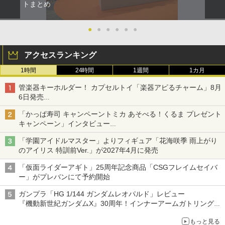
トまとめ
●
●
●
●
●
●
アクセスランキング
1時間
24時間
1週間
1カ月
管楽器キーホルダー！ カプセルトイ「楽器アピるチャーム」8月
6日発売
チューバ、テナサクなど5種各3色
「かっぱ寿司 キャンペーントミカ あそべる！くるま プレゼント
キャンペーン」インタビュー
子どもが楽しめるかっぱ寿司ならではの体験とコラボの楽しさを
「学園アイドルマスター」よりフィギュア「花海咲季 雨上がり
追求
のアイリス 特訓前Ver.」が2027年4月に発売
「仮面ライダーアギト」25周年記念商品「CSGフレイムセイバ
ー」がプレバンにて予約開始
ガンプラ「HG 1/144 ガンダムレオパルド」レビュー
『機動新世紀ガンダムX』30周年！インナーアームガトリングの
変形機構まで再現し最新フォーマットでキット化！
もっと見る