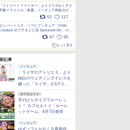
「ストリートファイター」よりコラボおくすり
手帳イラストの「春麗」フィギュア再販分が本
日出荷開始 pic.x.com/toUc1MHr41
53
217
エンバートイズ、ソフビフィギュア「Chibi
Creature ポプ子 & ピピ美 Spacesuit Ver.」の発
売中止を発表 pic.x.com/Ri45iFeYjn
47
95
もっと見る
新記事
フィギュア
「ライザのアトリエ３」より
純白のウェディングドレスを
纏った「ライザ」が1/7スケ
ールフィギュアで登場！
カプセルトイ
手のひらサイズでルーレッ
ト！ カプセルトイ「ルーレ
ットゲーム」8月7日発売
フィギュア
ゆずソフトがおくる最新作