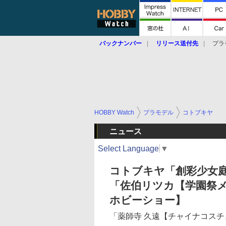
バックナンバー
リリース送付先
プラ
HOBBY Watch
プラモデル
コトブキヤ
ニュース
Select Language
▼
コトブキヤ「創彩少女
「佐伯リツカ【学園祭
ホビーショー】
「薬師寺 久遠【チャイナコス