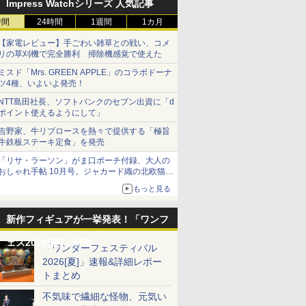
Impress Watchシリーズ 人気記事
時間
24時間
1週間
1カ月
【家電レビュー】手ごわい雑草との戦い、コメ
リの草刈機で完全勝利 掃除機感覚で使えた
ミスド「Mrs. GREEN APPLE」のコラボドーナ
ツ4種、いよいよ発売！
NTT島田社長、ソフトバンクのセブン出資に「d
ポイント使えるようにして」
吉野家、牛リブロースを熱々で提供する「極旨
牛鉄板ステーキ定食」を発売
「リサ・ラーソン」がま口ポーチ付録、大人の
おしゃれ手帖 10月号。ジャカード織の北欧猫デ
ザイン
もっと見る
新作フィギュアが一挙発表！「ワンフ
ェス2026[夏]」特集
「ワンダーフェスティバル
2026[夏]」速報&詳細レポー
トまとめ
不気味で繊細な怪物、元気い