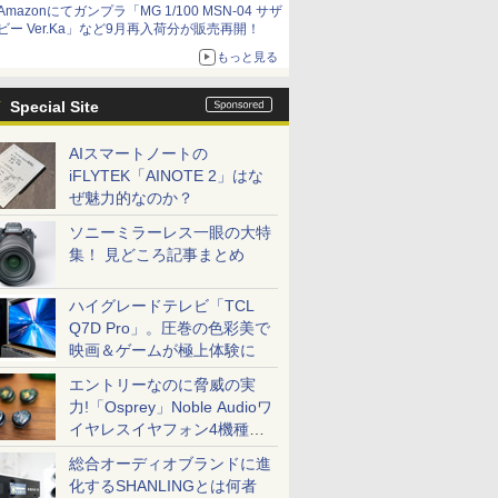
Amazonにてガンプラ「MG 1/100 MSN-04 サザ
ビー Ver.Ka」など9月再入荷分が販売再開！
もっと見る
Special Site
AIスマートノートの
iFLYTEK「AINOTE 2」はな
ぜ魅力的なのか？
ソニーミラーレス一眼の大特
集！ 見どころ記事まとめ
ハイグレードテレビ「TCL
Q7D Pro」。圧巻の色彩美で
映画＆ゲームが極上体験に
エントリーなのに脅威の実
力!「Osprey」Noble Audioワ
イヤレスイヤフォン4機種を
一気に聴く
総合オーディオブランドに進
化するSHANLINGとは何者