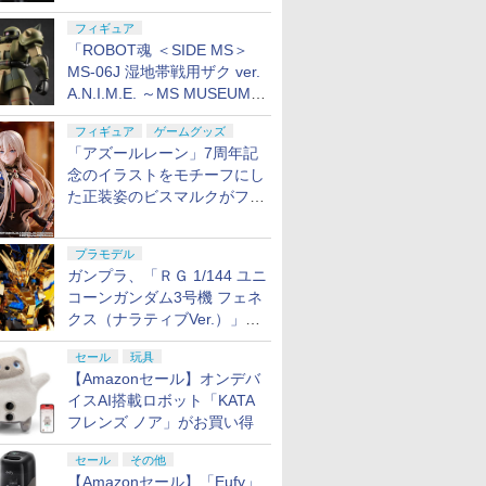
ード」の再販分が8月7日11
フィギュア
時より予約開始！
「ROBOT魂 ＜SIDE MS＞
MS-06J 湿地帯戦用ザク ver.
A.N.I.M.E. ～MS MUSEUM
～」がプレバンにて8月7日
フィギュア
ゲームグッズ
16時より予約開始！
「アズールレーン」7周年記
念のイラストをモチーフにし
た正装姿のビスマルクがフィ
ギュア化。予約受付開始
プラモデル
ガンプラ、「ＲＧ 1/144 ユニ
コーンガンダム3号機 フェネ
クス（ナラティブVer.）」
と、「ＨＧ 1/144 ガンダムエ
セール
玩具
アマスターバースト」再販
【Amazonセール】オンデバ
イスAI搭載ロボット「KATA
フレンズ ノア」がお買い得
セール
その他
【Amazonセール】「Eufy」