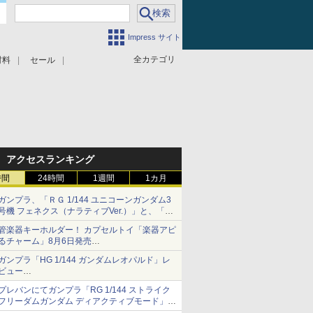
Impress サイト
全カテゴリ
材料
セール
アクセスランキング
時間
24時間
1週間
1カ月
ガンプラ、「ＲＧ 1/144 ユニコーンガンダム3
号機 フェネクス（ナラティブVer.）」と、「Ｈ
Ｇ 1/144 ガンダムエアマスターバースト」再販
管楽器キーホルダー！ カプセルトイ「楽器アピ
るチャーム」8月6日発売
チューバ、テナサクなど5種各3色
ガンプラ「HG 1/144 ガンダムレオパルド」レ
ビュー
『機動新世紀ガンダムX』30周年！インナーア
プレバンにてガンプラ「RG 1/144 ストライク
ームガトリングの変形機構まで再現し最新フォ
フリーダムガンダム ディアクティブモード」の
ーマットでキット化！
再販分が8月7日11時より予約開始！