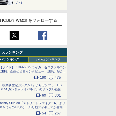
か？
HOBBY Watch をフォローする
Xランキング
RPランキング
いいねランキング
【ゾイド】「RMZ-025 ライガーゼロファルコン
(ZBF)」企画担当者インタビュー ZBFから従来
デザインまで再現可能なボリューム満点のキッ
190
475
ト pic.x.com/6zOqQAQKkX
「機動新世紀ガンダムX」よりガンプラ「HG
1/144 ガンダムレオパルド」のサンプル画像が
公開！ 8月8日発売予定
69
301
pic.x.com/lTnGoAKCSY
Infinity Studio×「ストリートファイター6」より
キャミィの1/3スケール可動フィギュアが登場
pic.x.com/Eam6ArWJLs
54
267