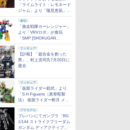
「ライムライト・レモネード
ジャム」より「陽見恵凪」が
1/3.5スケールフィギュアで
食玩
登場！
「激走戦隊カーレンジャー」
より「VRVロボ」が食玩
「SMP [SHOKUGAN
MODELING PROJECT]」に
フィギュア
登場！
【訃報】「超合金を創った
男」、村上克司氏7月20日に
逝去
フィギュア
「仮面ライダー鎧武」より
「S.H.Figuarts（真骨彫製
法） 仮面ライダー斬月 メロ
ンアームズ」がプレバンにて
プラモデル
8月7日16時から予約開始！
プレバンにてガンプラ「RG
1/144 ストライクフリーダム
ガンダム ディアクティブモ