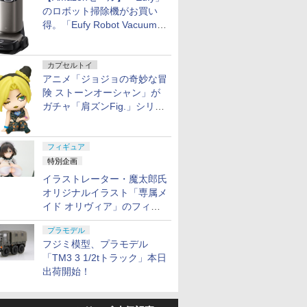
のロボット掃除機がお買い
得。「Eufy Robot Vacuum
Omni S2」も対象に
カプセルトイ
アニメ「ジョジョの奇妙な冒
険 ストーンオーシャン」が
ガチャ「肩ズンFig.」シリー
ズに登場
フィギュア
特別企画
イラストレーター・魔太郎氏
オリジナルイラスト「専属メ
イド オリヴィア」のフィギ
ュア彩色原型が東京フィギュ
プラモデル
アギャラリーにて展示中
フジミ模型、プラモデル
「TM3 3 1/2tトラック」本日
出荷開始！