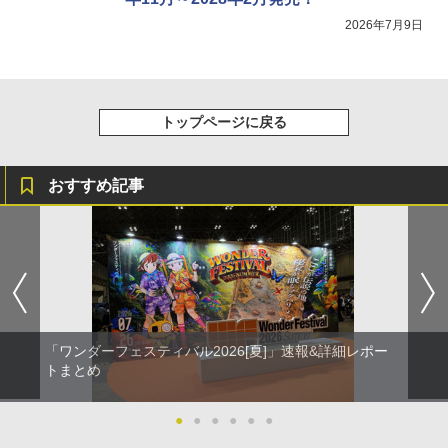
2026年7月9日
トップページに戻る
おすすめ記事
「ワンダーフェスティバル2026[夏]」速報&詳細レポー
トまとめ
●
●
●
●
●
●