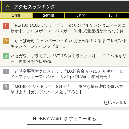
アクセスランキング
1時間
24時間
1週間
1カ月
「RE/100 1/100 デナン・ゾン」のサンプルがガンダムベースに
展示中。クロスボーン・バンガードの制式量産機が間もなく発送
【ガンダムベース撮り下ろし】
「かっぱ寿司 キャンペーントミカ あそべる！くるま プレゼント
キャンペーン」インタビュー
子どもが楽しめるかっぱ寿司ならではの体験とコラボの楽しさを
ハセガワ、プラモデル「VF-1S ストライク バトロイド バルキリ
追求
ー」再販分を本日発売！
「超時空要塞マクロス」より「DX超合金 VF-1S バルキリー ロ
イ・フォッカースペシャル リバイバルVer.」本日発売！
「MGSD クシャトリヤ」9月発売、圧倒的な情報密度を展示で目
撃せよ！【ガンダムベース撮り下ろし】
もっと見る
HOBBY Watch をフォローする