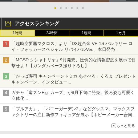
●
●
●
●
●
●
アクセスランキング
1時間
24時間
1週間
1カ月
「超時空要塞マクロス」より「DX超合金 VF-1S バルキリー ロ
イ・フォッカースペシャル リバイバルVer.」本日発売！
「MGSD クシャトリヤ」9月発売、圧倒的な情報密度を展示で目
撃せよ！【ガンダムベース撮り下ろし】
「かっぱ寿司 キャンペーントミカ あそべる！くるま プレゼント
キャンペーン」インタビュー
子どもが楽しめるかっぱ寿司ならではの体験とコラボの楽しさを
ガチャ「肩ズンFig. カーズ」が8月下旬に発売。後ろ姿も可愛く
追求
立体化
ライトニング・マックィーンやメーターなど4種がラインナップ
「ブルアカ」、「バニーガーデン2」などグッスマ、マックスフ
ァクトリーの注目新作フィギュアが展示【ホビーメーカー合同展
示会】
もっと見る