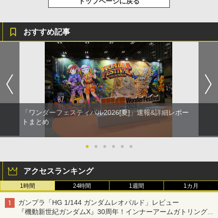
トップページに戻る
おすすめ記事
「ワンダーフェスティバル2026[夏]」速報&詳細レポー
トまとめ
●
●
●
●
●
●
アクセスランキング
1時間
24時間
1週間
1カ月
ガンプラ「HG 1/144 ガンダムレオパルド」レビュー
『機動新世紀ガンダムX』30周年！インナーアームガトリングの