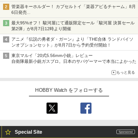
変形機構まで再現し最新フォーマットでキット化！
管楽器キーホルダー！ カプセルトイ「楽器アピるチャーム」8月
6日発売
チューバ、テナサクなど5種各3色
最大95%オフ！ 駿河屋にて通販限定セール「駿河屋 決算セール
第2弾」が8月7日12時より開催
アニメ『伝説の勇者ダ・ガーン』より「THE合体 ランドバイソ
ンオプションセット」が8月7日から予約受付開始！
東京マルイ「20式5.56mm小銃」レビュー
自衛隊最新小銃ガスブロ。日本のサバゲーマーで本当によかった
もっと見る
HOBBY Watch をフォローする
Special Site