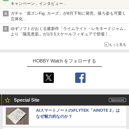
キャンペーン」インタビュー
子どもが楽しめるかっぱ寿司ならではの体験とコラボの楽しさを
ガチャ「肩ズンFig. カーズ」が8月下旬に発売。後ろ姿も可愛く
追求
立体化
ライトニング・マックィーンやメーターなど4種がラインナップ
ゆずソフトがおくる最新作「ライムライト・レモネードジャム」
より「陽見恵凪」が1/3.5スケールフィギュアで登場！
メガネ姿も表現できるオプションパーツが付属
もっと見る
HOBBY Watch をフォローする
Special Site
AIスマートノートのiFLYTEK「AINOTE 2」は
なぜ魅力的なのか？