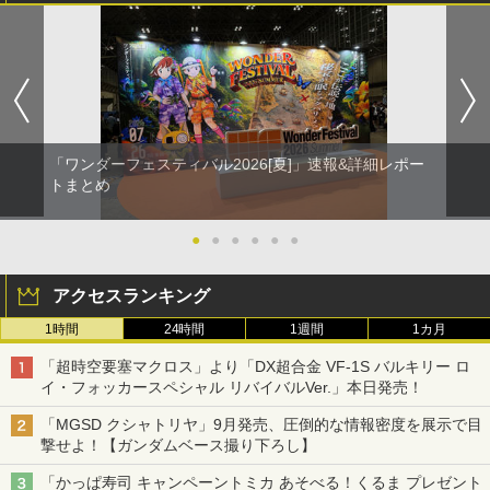
「ワンダーフェスティバル2026[夏]」速報&詳細レポー
トまとめ
●
●
●
●
●
●
アクセスランキング
1時間
24時間
1週間
1カ月
「超時空要塞マクロス」より「DX超合金 VF-1S バルキリー ロ
イ・フォッカースペシャル リバイバルVer.」本日発売！
「MGSD クシャトリヤ」9月発売、圧倒的な情報密度を展示で目
撃せよ！【ガンダムベース撮り下ろし】
「かっぱ寿司 キャンペーントミカ あそべる！くるま プレゼント