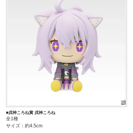
戌神ころね賞 戌神ころね
全1種
サイズ：約4.5cm