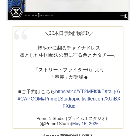
＼💥本日予約開始💥/／
軽やかに翻るチャイナドレス
凛とした中国拳法の型に宿る色とカタチ──。
『ストリートファイター6』より
「春麗」が登場🔥
■ご予約はこちら
https://t.co/YT2MFff3kE
#スト6
#CAPCOM
#Prime1Studio
pic.twitter.com/XUiBX
FXtud
— Prime 1 Studio (プライム１スタジオ)
(@Prime1Studio)
May 15, 2026