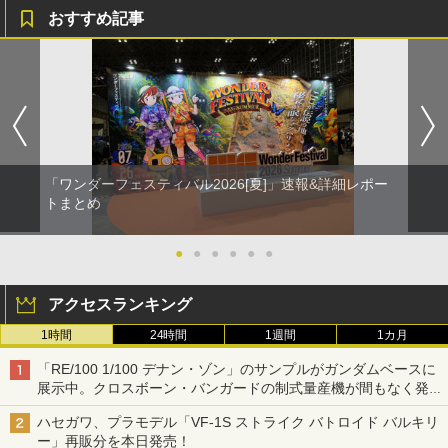
おすすめ記事
「ワンダーフェスティバル2026[夏]」速報&詳細レポー
トまとめ
●
●
●
●
●
●
アクセスランキング
1時間
24時間
1週間
1カ月
「RE/100 1/100 デナン・ゾン」のサンプルがガンダムベースに
展示中。クロスボーン・バンガードの制式量産機が間もなく発送
【ガンダムベース撮り下ろし】
ハセガワ、プラモデル「VF-1S ストライク バトロイド バルキリ
ー」再販分を本日発売！