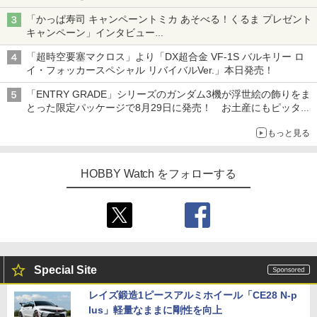
「かっぱ寿司 キャンペーントミカ あそべる！くるま プレゼント
キャンペーン」インタビュー
子どもが楽しめるかっぱ寿司ならではの体験とコラボの楽しさを
「超時空要塞マクロス」より「DX超合金 VF-1S バルキリー ロ
追求
イ・フォッカースペシャル リバイバルVer.」本日発売！
「ENTRY GRADE」シリーズのガンダム3機が浮世絵の飾りをま
とった限定パッケージで8月29日に発売！ お土産にもピッタ
リ!?【ガンダムベース撮り下ろし】
もっと見る
HOBBY Watch をフォローする
Special Site
レイズ鍛造1ピースアルミホイール「CE28 N-p
lus」軽量なままに剛性を向上