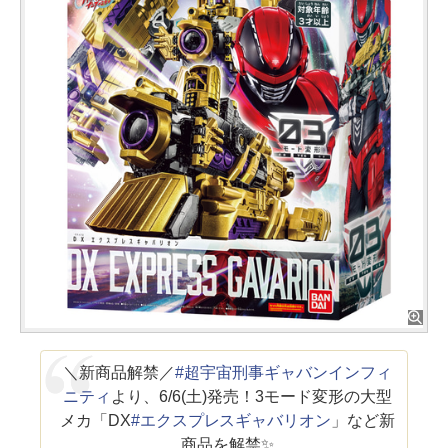
＼新商品解禁／
#超宇宙刑事ギャバンインフィ
ニティ
より、6/6(土)発売！3モード変形の大型
メカ「DX
#エクスプレスギャバリオン
」など新
商品を解禁✨