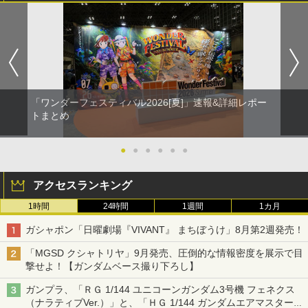
「ワンダーフェスティバル2026[夏]」速報&詳細レポー
トまとめ
●
●
●
●
●
●
アクセスランキング
1時間
24時間
1週間
1カ月
ガシャポン「日曜劇場『VIVANT』 まちぼうけ」8月第2週発売！
「MGSD クシャトリヤ」9月発売、圧倒的な情報密度を展示で目
撃せよ！【ガンダムベース撮り下ろし】
ガンプラ、「ＲＧ 1/144 ユニコーンガンダム3号機 フェネクス
（ナラティブVer.）」と、「ＨＧ 1/144 ガンダムエアマスターバ