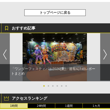
トップページに戻る
おすすめ記事
「ワンダーフェスティバル2026[夏]」速報&詳細レポー
トまとめ
●
●
●
●
●
●
アクセスランキング
1時間
24時間
1週間
1カ月