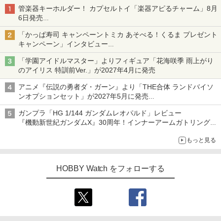
管楽器キーホルダー！ カプセルトイ「楽器アピるチャーム」8月
6日発売
チューバ、テナサクなど5種各3色
「かっぱ寿司 キャンペーントミカ あそべる！くるま プレゼント
キャンペーン」インタビュー
子どもが楽しめるかっぱ寿司ならではの体験とコラボの楽しさを
「学園アイドルマスター」よりフィギュア「花海咲季 雨上がり
追求
のアイリス 特訓前Ver.」が2027年4月に発売
アニメ『伝説の勇者ダ・ガーン』より「THE合体 ランドバイソ
ンオプションセット」が2027年5月に発売
「THE合体ランドバイソン」と連動するオプションパーツセット
ガンプラ「HG 1/144 ガンダムレオパルド」レビュー
『機動新世紀ガンダムX』30周年！インナーアームガトリングの
変形機構まで再現し最新フォーマットでキット化！
もっと見る
HOBBY Watch をフォローする