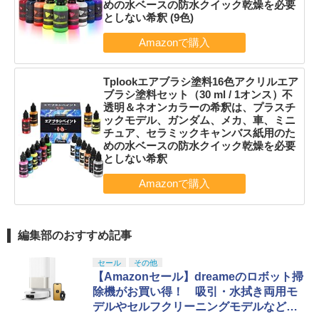
めの水ベースの防水クイック乾燥を必要
としない希釈 (9色)
Tplookエアブラシ塗料16色アクリルエア
ブラシ塗料セット（30 ml / 1オンス）不
透明＆ネオンカラーの希釈は、プラスチ
ックモデル、ガンダム、メカ、車、ミニ
チュア、セラミックキャンバス紙用のた
めの水ベースの防水クイック乾燥を必要
としない希釈
編集部のおすすめ記事
セール
その他
【Amazonセール】dreameのロボット掃
除機がお買い得！ 吸引・水拭き両用モ
デルやセルフクリーニングモデルなど登