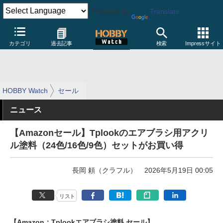
Powered by
Translate
カテゴリ
過去記事
検索
Impressサイト
HOBBY Watch
セール
ニュース
【Amazonセール】Tplookのエアブラシ用アクリ
ル塗料（24色/16色/9色）セットがお買い得
長岡 頼（クラフル）
2026年5月19日 00:05
リスト
【Amazon：Tplookエアブラシ塗料 セール】