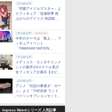
定
フィギュア
「学園アイドルマスター」よ
りフィギュア「花海咲季 雨
上がりのアイリス 特訓前
Ver.」が2027年4月に発売
フィギュア
イベント
今年のテーマは「集え」。フ
ィギュアイベント
「TAMASHII NATION
2026」が11月13日より開催
フィギュア
決定
メディコス・エンタテインメ
ントの新作1/4スケール美少
女フィギュアが展示【ホビー
メーカー合同展示会】
フィギュア
アニメ『伝説の勇者ダ・ガー
ン』より「THE合体 ランド
バイソンオプションセット」
が2027年5月に発売
Impress Watchシリーズ 人気記事