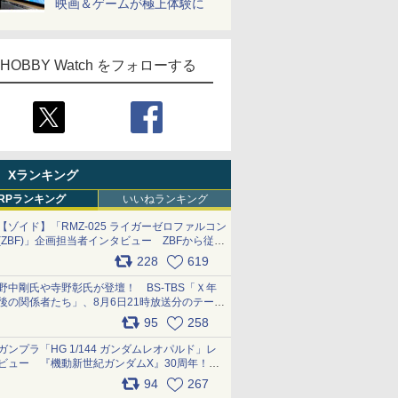
映画＆ゲームが極上体験に
HOBBY Watch をフォローする
Xランキング
RPランキング
いいねランキング
【ゾイド】「RMZ-025 ライガーゼロファルコン
(ZBF)」企画担当者インタビュー ZBFから従来
デザインまで再現可能なボリューム満点のキッ
228
619
ト pic.x.com/6zOqQAQKkX
野中剛氏や寺野彰氏が登壇！ BS-TBS「Ｘ年
後の関係者たち」、8月6日21時放送分のテーマ
は「超合金」！ pic.x.com/uWyt1uyuFm
95
258
ガンプラ「HG 1/144 ガンダムレオパルド」レ
ビュー 『機動新世紀ガンダムX』30周年！イ
ンナーアームガトリングの変形機構まで再現し
94
267
最新フォーマットでキット化！