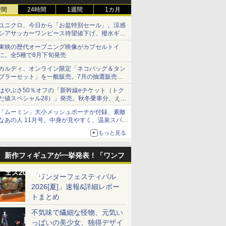
時間
24時間
1週間
1カ月
ユニクロ、今日から「お盆特別セール」。涼感
シアサッカーワンピース待望値下げ、撥水ギア
ショーツは1990円に
東映の歴代オープニング映像がカプセルトイ
に。全5種で8月下旬発売
カルディ、オンライン限定「ネコバッグ＆タン
ブラーセット」を一般販売。7月の抽選販売の
当選無効分
はやぶさ50％オフの「新幹線eチケット（トク
だ値スペシャル28）」発売。秋冬乗車分、えき
ねっと限定
「ムーミン」大小メッシュポーチが付録、素敵
なあの人 11月号。中身が見やすく、温泉スパに
も使える
もっと見る
新作フィギュアが一挙発表！「ワンフ
ェス2026[夏]」特集
「ワンダーフェスティバル
2026[夏]」速報&詳細レポー
トまとめ
不気味で繊細な怪物、元気い
っぱいの美少女、独得デザイ