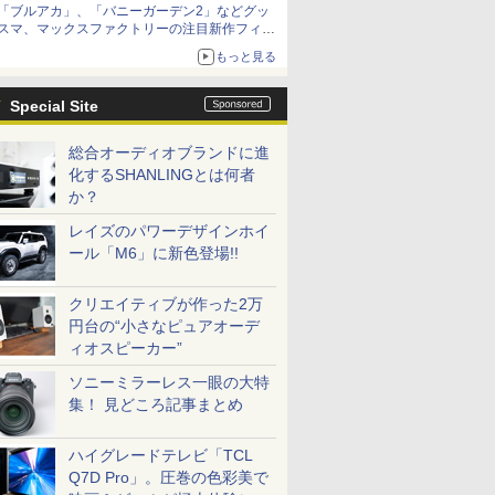
「ブルアカ」、「バニーガーデン2」などグッ
種がラインナップ
スマ、マックスファクトリーの注目新作フィギ
ュアが展示【ホビーメーカー合同展示会】
もっと見る
Special Site
総合オーディオブランドに進
化するSHANLINGとは何者
か？
レイズのパワーデザインホイ
ール「M6」に新色登場!!
クリエイティブが作った2万
円台の“小さなピュアオーデ
ィオスピーカー”
ソニーミラーレス一眼の大特
集！ 見どころ記事まとめ
ハイグレードテレビ「TCL
Q7D Pro」。圧巻の色彩美で