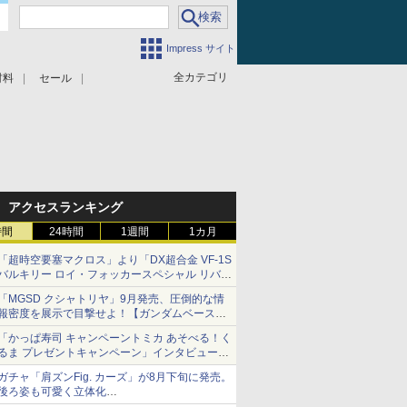
Impress サイト
全カテゴリ
材料
セール
アクセスランキング
時間
24時間
1週間
1カ月
「超時空要塞マクロス」より「DX超合金 VF-1S
バルキリー ロイ・フォッカースペシャル リバイ
バルVer.」本日発売！
「MGSD クシャトリヤ」9月発売、圧倒的な情
報密度を展示で目撃せよ！【ガンダムベース撮
り下ろし】
「かっぱ寿司 キャンペーントミカ あそべる！く
るま プレゼントキャンペーン」インタビュー
子どもが楽しめるかっぱ寿司ならではの体験と
ガチャ「肩ズンFig. カーズ」が8月下旬に発売。
コラボの楽しさを追求
後ろ姿も可愛く立体化
ライトニング・マックィーンやメーターなど4