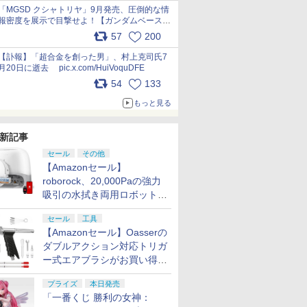
pic.x.com/nszPIDTpbg
「MGSD クシャトリヤ」9月発売、圧倒的な情
報密度を展示で目撃せよ！【ガンダムベース撮
り下ろし】 pic.x.com/3rPjsfk7qZ
57
200
【訃報】「超合金を創った男」、村上克司氏7
月20日に逝去 pic.x.com/HuiVoquDFE
54
133
もっと見る
新記事
セール
その他
【Amazonセール】
roborock、20,000Paの強力
吸引の水拭き両用ロボット掃
除機「Qrevo Curv 2 Flow」
セール
工具
がお買い得！
【Amazonセール】Oasserの
ダブルアクション対応トリガ
ー式エアブラシがお買い得価
格で登場！
プライズ
本日発売
「一番くじ 勝利の女神：