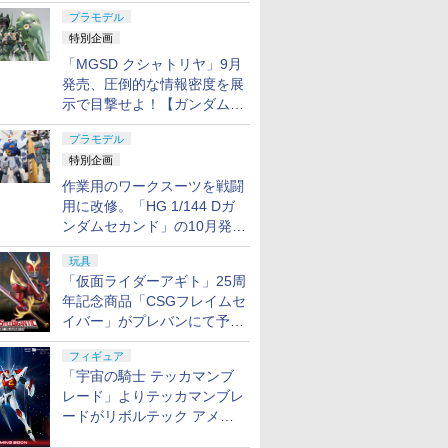
日発売！
プラモデル
特別企画
「MGSD クシャトリヤ」9月
発売、圧倒的な情報密度を展
示で目撃せよ！【ガンダムベ
ース撮り下ろし】
プラモデル
特別企画
作業用のワークスーツを戦闘
用に改修。「HG 1/144 Dガ
ンダムセカンド」の10月発送
分が予約受付中【ガンダムベ
玩具
ース撮り下ろし】
「仮面ライダーアギト」25周
年記念商品「CSGフレイムセ
イバー」がプレバンにて予約
開始
フィギュア
「宇宙の騎士 テッカマンブ
レード」よりテッカマンブレ
ードがリボルテック アメイ
ジング・ヤマグチで商品化決