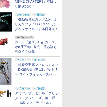
NIKKE CHAPTER8」本日よ
り順次発売！
プラモデル
本日発売
「機動新世紀ガンダムX」よ
りガンプラ「HG 1/144 ガン
ダムレオパルド」本日発売！
カプセルトイ
ガチャ「肩ズンFig. カーズ」
が8月下旬に発売。後ろ姿も
可愛く立体化
フィギュア
本日発売
「超時空要塞マクロス」より
「DX超合金 VF-1S バルキリ
ー ロイ・フォッカースペシ
ャル リバイバルVer.」本日発
売！
プラモデル
本日発売
タミヤ、プラモデル「クリッ
クロックシリーズ」第一弾
「1/35 フクイラプトル」本