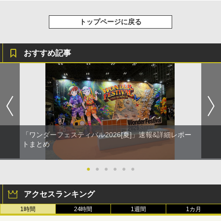
トップページに戻る
おすすめ記事
「ワンダーフェスティバル2026[夏]」速報&詳細レポー
トまとめ
●
●
●
●
●
●
アクセスランキング
1時間
24時間
1週間
1カ月