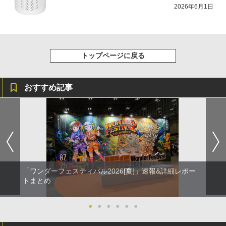
2026年6月1日
トップページに戻る
おすすめ記事
「ワンダーフェスティバル2026[夏]」速報&詳細レポー
トまとめ
●
●
●
●
●
●