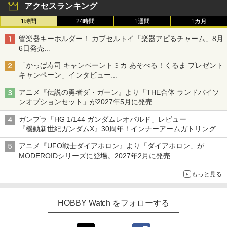
アクセスランキング
1時間
24時間
1週間
1カ月
管楽器キーホルダー！ カプセルトイ「楽器アピるチャーム」8月
6日発売
チューバ、テナサクなど5種各3色
「かっぱ寿司 キャンペーントミカ あそべる！くるま プレゼント
キャンペーン」インタビュー
子どもが楽しめるかっぱ寿司ならではの体験とコラボの楽しさを
アニメ『伝説の勇者ダ・ガーン』より「THE合体 ランドバイソ
追求
ンオプションセット」が2027年5月に発売
「THE合体ランドバイソン」と連動するオプションパーツセット
ガンプラ「HG 1/144 ガンダムレオパルド」レビュー
『機動新世紀ガンダムX』30周年！インナーアームガトリングの
変形機構まで再現し最新フォーマットでキット化！
アニメ『UFO戦士ダイアポロン』より「ダイアポロン」が
MODEROIDシリーズに登場。2027年2月に発売
もっと見る
HOBBY Watch をフォローする