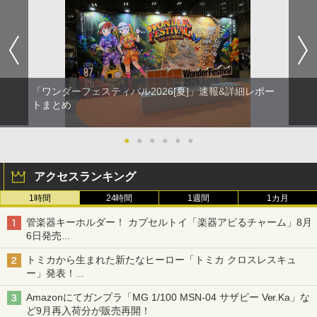
「ワンダーフェスティバル2026[夏]」速報&詳細レポー
トまとめ
●
●
●
●
●
●
アクセスランキング
1時間
24時間
1週間
1カ月
管楽器キーホルダー！ カプセルトイ「楽器アピるチャーム」8月
6日発売
チューバ、テナサクなど5種各3色
トミカから生まれた新たなヒーロー「トミカ クロスレスキュ
ー」発表！
詳細は後日公開予定
Amazonにてガンプラ「MG 1/100 MSN-04 サザビー Ver.Ka」な
ど9月再入荷分が販売再開！