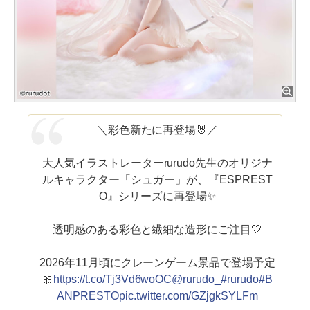
＼彩色新たに再登場🐰／
大人気イラストレーターrurudo先生のオリジナ
ルキャラクター「シュガー」が、『ESPREST
O』シリーズに再登場✨
透明感のある彩色と繊細な造形にご注目🤍
2026年11月頃にクレーンゲーム景品で登場予定
🎀
https://t.co/Tj3Vd6woOC
@rurudo_
#rurudo
#B
ANPRESTO
pic.twitter.com/GZjgkSYLFm