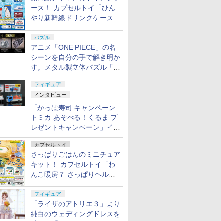
ース！ カプセルトイ「ひん
やり新幹線ドリンクケース」
8月11日発売
パズル
アニメ「ONE PIECE」の名
シーンを自分の手で解き明か
す。メタル製立体パズル「は
ずる ONE PIECE」シリーズ
フィギュア
3種が登場
インタビュー
「かっぱ寿司 キャンペーン
トミカ あそべる！くるま プ
レゼントキャンペーン」イン
タビュー
カプセルトイ
さっぱりごはんのミニチュア
キット！ カプセルトイ「わ
んこ暖房７ さっぱりヘルシ
ー料理」8月7日発売
フィギュア
「ライザのアトリエ３」より
純白のウェディングドレスを