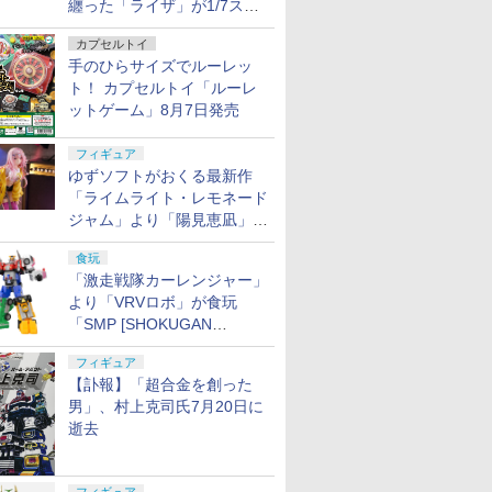
纏った「ライザ」が1/7スケ
ールフィギュアで登場！
カプセルトイ
手のひらサイズでルーレッ
ト！ カプセルトイ「ルーレ
ットゲーム」8月7日発売
フィギュア
ゆずソフトがおくる最新作
「ライムライト・レモネード
ジャム」より「陽見恵凪」が
1/3.5スケールフィギュアで
食玩
登場！
「激走戦隊カーレンジャー」
より「VRVロボ」が食玩
「SMP [SHOKUGAN
MODELING PROJECT]」に
フィギュア
登場！
【訃報】「超合金を創った
男」、村上克司氏7月20日に
逝去