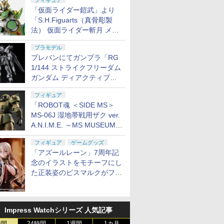
フィギュア
「仮面ライダー鎧武」より
「S.H.Figuarts（真骨彫製
法） 仮面ライダー斬月 メロ
ンアームズ」がプレバンにて
プラモデル
8月7日16時から予約開始！
プレバンにてガンプラ「RG
1/144 ストライクフリーダム
ガンダム ディアクティブモ
ード」の再販分が8月7日11
フィギュア
時より予約開始！
「ROBOT魂 ＜SIDE MS＞
MS-06J 湿地帯戦用ザク ver.
A.N.I.M.E. ～MS MUSEUM
～」がプレバンにて8月7日
フィギュア
ゲームグッズ
16時より予約開始！
「アズールレーン」7周年記
念のイラストをモチーフにし
た正装姿のビスマルクがフィ
ギュア化。予約受付開始
Impress Watchシリーズ 人気記事
時間
24時間
1週間
1カ月