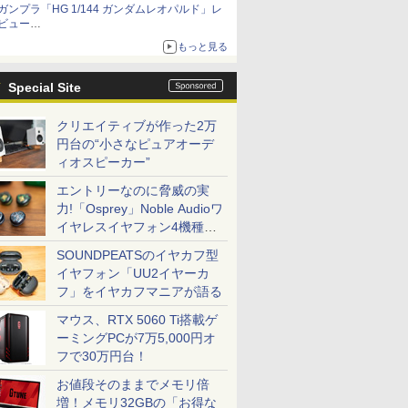
ガンプラ「HG 1/144 ガンダムレオパルド」レ
ビュー
『機動新世紀ガンダムX』30周年！インナーア
もっと見る
ームガトリングの変形機構まで再現し最新フォ
ーマットでキット化！
Special Site
クリエイティブが作った2万
円台の“小さなピュアオーデ
ィオスピーカー”
エントリーなのに脅威の実
力!「Osprey」Noble Audioワ
イヤレスイヤフォン4機種を
一気に聴く
SOUNDPEATSのイヤカフ型
イヤフォン「UU2イヤーカ
フ」をイヤカフマニアが語る
マウス、RTX 5060 Ti搭載ゲ
ーミングPCが7万5,000円オ
フで30万円台！
お値段そのままでメモリ倍
増！メモリ32GBの「お得な