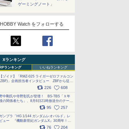
ゲーミングノート」
HOBBY Watch をフォローする
Xランキング
RPランキング
いいねランキング
【ゾイド】「RMZ-025 ライガーゼロファルコン
(ZBF)」企画担当者インタビュー ZBFから従来
デザインまで再現可能なボリューム満点のキッ
226
608
ト pic.x.com/6zOqQAQKkX
野中剛氏や寺野彰氏が登壇！ BS-TBS「Ｘ年
後の関係者たち」、8月6日21時放送分のテーマ
は「超合金」！ pic.x.com/uWyt1uyuFm
95
257
ガンプラ「HG 1/144 ガンダムレオパルド」レ
ビュー 『機動新世紀ガンダムX』30周年！イ
ンナーアームガトリングの変形機構まで再現し
76
204