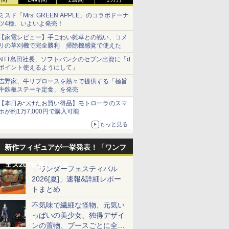
ミスド「Mrs. GREEN APPLE」のコラボドーナ
ツ4種、いよいよ発売！
【家電レビュー】手ごわい雑草との戦い、コメ
リの草刈機で完全勝利 掃除機感覚で使えた
NTT島田社長、ソフトバンクのセブン出資に「d
ポイント使えるようにして」
吉野家、牛リブロースを熱々で提供する「極旨
牛鉄板ステーキ定食」を発売
【本日みつけたお買い得品】モトローラのスマ
ホが約1万7,000円で購入可能
もっと見る
新作フィギュアが一挙発表！「ワンフ
ェス2026[夏]」特集
「ワンダーフェスティバル
2026[夏]」速報&詳細レポー
トまとめ
不気味で繊細な怪物、元気い
っぱいの美少女、独得デザイ
ンの置物、ブースごとに全く