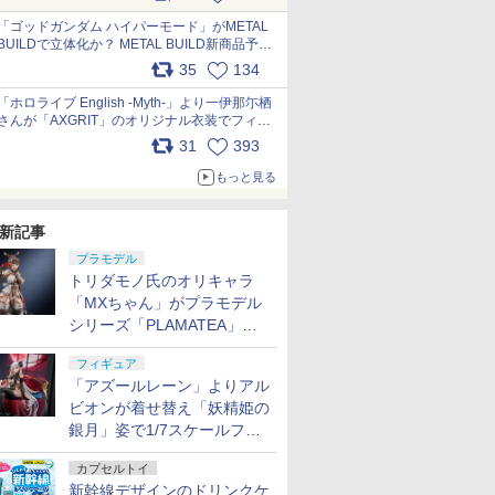
最新フォーマットでキット化！
pic.x.com/nszPIDTpbg
「ゴッドガンダム ハイパーモード」がMETAL
BUILDで立体化か？ METAL BUILD新商品予告
が公開 pic.x.com/HIcLLIM3ar
35
134
「ホロライブ English -Myth-」より一伊那尓栖
さんが「AXGRIT」のオリジナル衣装でフィギ
ュア化 pic.x.com/YMGhdIAzNa
31
393
もっと見る
新記事
プラモデル
トリダモノ氏のオリキャラ
「MXちゃん」がプラモデル
シリーズ「PLAMATEA」で
登場！ 2027年1月発売予定
フィギュア
「アズールレーン」よりアル
ビオンが着せ替え「妖精姫の
銀月」姿で1/7スケールフィ
ギュア化！
カプセルトイ
新幹線デザインのドリンクケ