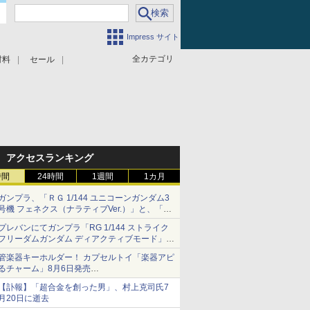
Impress サイト
全カテゴリ
材料
セール
アクセスランキング
時間
24時間
1週間
1カ月
ガンプラ、「ＲＧ 1/144 ユニコーンガンダム3
号機 フェネクス（ナラティブVer.）」と、「Ｈ
Ｇ 1/144 ガンダムエアマスターバースト」再販
プレバンにてガンプラ「RG 1/144 ストライク
フリーダムガンダム ディアクティブモード」の
再販分が8月7日11時より予約開始！
管楽器キーホルダー！ カプセルトイ「楽器アピ
るチャーム」8月6日発売
チューバ、テナサクなど5種各3色
【訃報】「超合金を創った男」、村上克司氏7
月20日に逝去