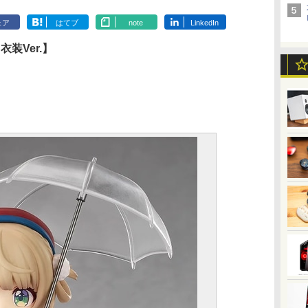
ェア
はてブ
note
LinkedIn
装Ver.】