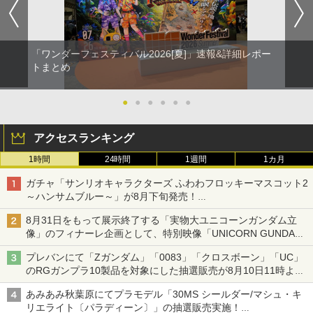
「ワンダーフェスティバル2026[夏]」速報&詳細レポー
トまとめ
●
●
●
●
●
●
アクセスランキング
1時間
24時間
1週間
1カ月
ガチャ「サンリオキャラクターズ ふわわフロッキーマスコット2
～ハンサムブルー～」が8月下旬発売！
ポチャッコやタキシードサムたちがブルーなハンサム仕様で登場
8月31日をもって展示終了する「実物大ユニコーンガンダム立
像」のフィナーレ企画として、特別映像「UNICORN GUNDAM
Statue ― BEYOND POSSIBILITY ―」が8月22日より限定上映
プレバンにて「Zガンダム」「0083」「クロスボーン」「UC」
のRGガンプラ10製品を対象にした抽選販売が8月10日11時より
実施！
あみあみ秋葉原にてプラモデル「30MS シールダー/マシュ・キ
リエライト〔パラディーン〕」の抽選販売実施！