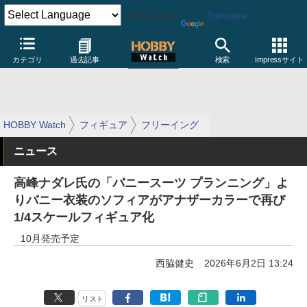
Powered by
Translate
カテゴリ
過去記事
検索
Impressサイト
HOBBY Watch
フィギュア
フリーイング
ニュース
高峰ナダレ氏の「バニースーツ プランニング」よ
りバニー衣装のソフィアがアナザーカラーで再び
1/4スケールフィギュア化
10月発売予定
西脇健史
2026年6月2日 13:24
リスト