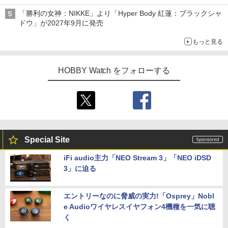
「30MS オプションパーツセット29(アクションウエアβ)」も対
「勝利の女神：NIKKE」より「Hyper Body 紅蓮：ブラックシャ
象
ドウ」が2027年9月に発売
もっと見る
HOBBY Watch をフォローする
Special Site
iFi audio主力「NEO Stream 3」「NEO iDSD
3」に迫る
エントリーなのに脅威の実力!「Osprey」Nobl
e Audioワイヤレスイヤフォン4機種を一気に聴
く