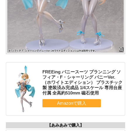
FREEing バニースーツ プランニング ソ
フィア・F・シャーリング バニーVer.
（ホワイトエディション） プラスチック
製 塗装済み完成品 1/4スケール 専用台座
付属 全高約510mm 磁石使用
【あみあみで購入】