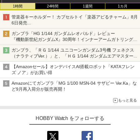
1時間
24時間
1週間
1カ月
管楽器キーホルダー！ カプセルトイ「楽器アピるチャーム」8月
6日発売
チューバ、テナサクなど5種各3色
ガンプラ「HG 1/144 ガンダムレオパルド」レビュー
『機動新世紀ガンダムX』30周年！インナーアームガトリングの
変形機構まで再現し最新フォーマットでキット化！
ガンプラ、「ＲＧ 1/144 ユニコーンガンダム3号機 フェネクス
（ナラティブVer.）」と、「ＨＧ 1/144 ガンダムエアマスターバ
ースト」再販
【Amazonセール】オンデバイスAI搭載ロボット「KATAフレン
ズ ノア」がお買い得
Amazonにてガンプラ「MG 1/100 MSN-04 サザビー Ver.Ka」な
ど9月再入荷分が販売再開！
もっと見る
HOBBY Watch をフォローする