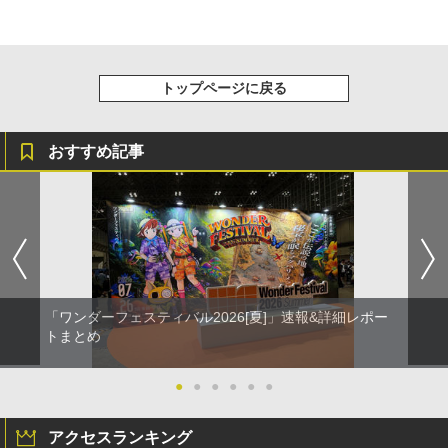
トップページに戻る
おすすめ記事
「ワンダーフェスティバル2026[夏]」速報&詳細レポー
トまとめ
●
●
●
●
●
●
アクセスランキング