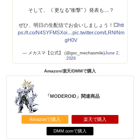
そして、《 更なる“衝撃" 》発表も…？
ぜひ、明日の生配信でお会いしましょう！💥
htt
ps://t.co/N4SYFMSXoi
…
pic.twitter.com/LRNlNm
gH0V
— メカスマ【公式】 (@gsc_mechasmile)
June 2,
2026
Amazon/楽天/DMMで購入
「MODEROID」関連商品
Amazonで購入
楽天で購入
DMM.comで購入