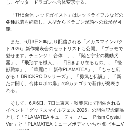
し、ゲッタードラゴンへ合体変形する。
「THE合体 レッドガイスト」はレッドライフルなどの
各種武装を網羅し、人型からドラゴン形態への変形が可
能。
また、6月3日20時より配信される「メカスマインパク
ト2026」新作発表会のセットリストも公開。「プラモで
魅せます。チェンジ！ 合体！」、「陸と宇宙の機動兵
器」、「飛翔する機人」、「旧きより在るもの」、「怪
獣戦線」、「華麗に！ 新作PLAMATEA」、「もっと広
がる！ BRICKROIDシリーズ」、「勇気と伝説」、「新
たに開く、合体ロボの扉」の9カテゴリで新作が発表さ
れる。
そして、6月6日、7日に東京・秋葉原にて開催される
イベント「グッドスマイルフェス 2026」の開催記念商品
として「PLAMATEA キューティーハニー Prism Crystal
Ver.」と「PLAMATEA ミューズボディ いちか 銀ビキニV