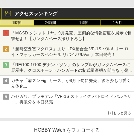
アクセスランキング
1時間
24時間
1週間
1カ月
「MGSD クシャトリヤ」9月発売、圧倒的な情報密度を展示で目
撃せよ！【ガンダムベース撮り下ろし】
「超時空要塞マクロス」より「DX超合金 VF-1S バルキリー ロ
イ・フォッカースペシャル リバイバルVer.」本日発売！
「RE/100 1/100 デナン・ゾン」のサンプルがガンダムベースに
展示中。クロスボーン・バンガードの制式量産機が間もなく発送
【ガンダムベース撮り下ろし】
ガチャ「肩ズンFig. カーズ」が8月下旬に発売。後ろ姿も可愛く
立体化
ライトニング・マックィーンやメーターなど4種がラインナップ
ハセガワ、プラモデル「VF-1S ストライク バトロイド バルキリ
ー」再販分を本日発売！
もっと見る
HOBBY Watch をフォローする