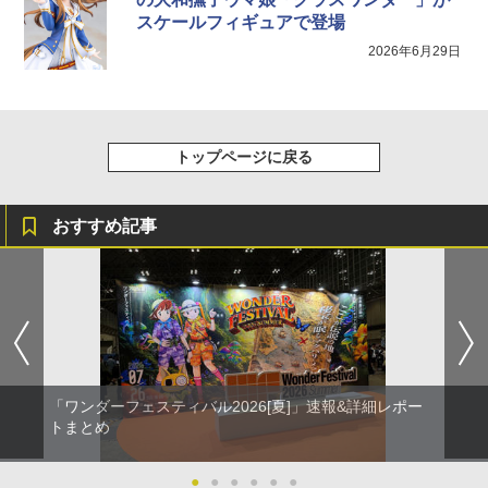
スケールフィギュアで登場
2026年6月29日
トップページに戻る
おすすめ記事
「ワンダーフェスティバル2026[夏]」速報&詳細レポー
トまとめ
●
●
●
●
●
●