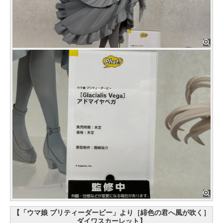
【「ウマ娘 プリティーダービー」より［緋色の君へ風が吹く］
ダイワスカーレット】