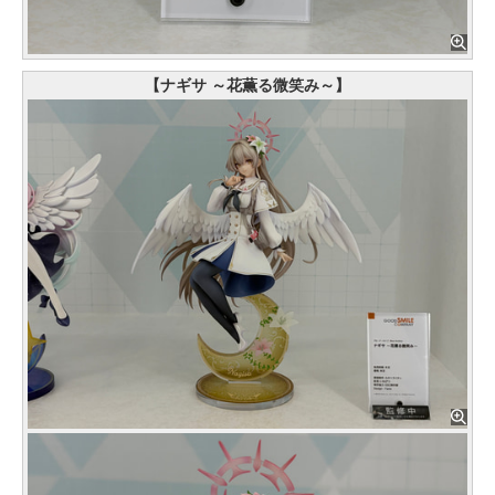
【ナギサ ～花薫る微笑み～】