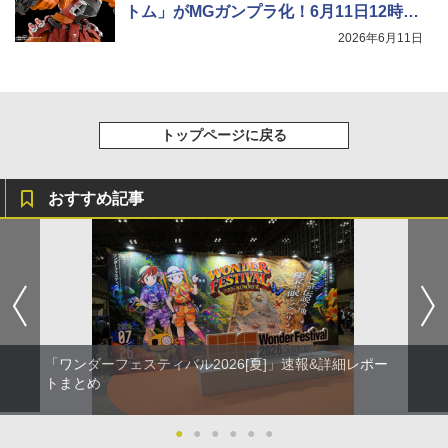
トム」がMGガンプラ化！6月11日12時予
約開始
2026年6月11日
トップページに戻る
おすすめ記事
「ワンダーフェスティバル2026[夏]」速報&詳細レポー
トまとめ
●
●
●
●
●
●