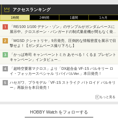
アクセスランキング
1時間
24時間
1週間
1カ月
「RE/100 1/100 デナン・ゾン」のサンプルがガンダムベースに
展示中。クロスボーン・バンガードの制式量産機が間もなく発送
【ガンダムベース撮り下ろし】
「MGSD クシャトリヤ」9月発売、圧倒的な情報密度を展示で目
撃せよ！【ガンダムベース撮り下ろし】
「かっぱ寿司 キャンペーントミカ あそべる！くるま プレゼント
キャンペーン」インタビュー
子どもが楽しめるかっぱ寿司ならではの体験とコラボの楽しさを
「超時空要塞マクロス」より「DX超合金 VF-1S バルキリー ロ
追求
イ・フォッカースペシャル リバイバルVer.」本日発売！
ハセガワ、プラモデル「VF-1S ストライク バトロイド バルキリ
ー」再販分を本日発売！
もっと見る
HOBBY Watch をフォローする