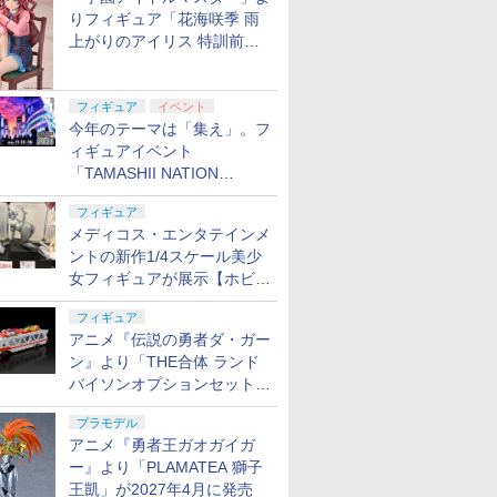
りフィギュア「花海咲季 雨
上がりのアイリス 特訓前
Ver.」が2027年4月に発売
フィギュア
イベント
今年のテーマは「集え」。フ
ィギュアイベント
「TAMASHII NATION
2026」が11月13日より開催
フィギュア
決定
メディコス・エンタテインメ
ントの新作1/4スケール美少
女フィギュアが展示【ホビー
メーカー合同展示会】
フィギュア
アニメ『伝説の勇者ダ・ガー
ン』より「THE合体 ランド
バイソンオプションセット」
が2027年5月に発売
プラモデル
アニメ『勇者王ガオガイガ
ー』より「PLAMATEA 獅子
王凱」が2027年4月に発売