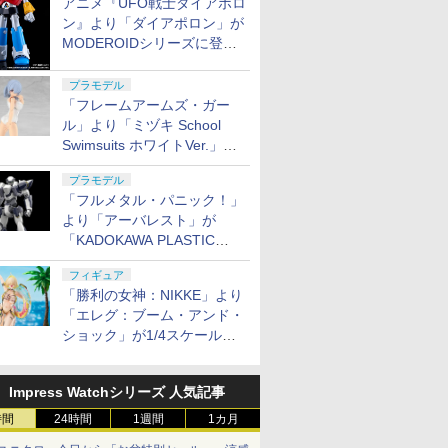
アニメ『UFO戦士ダイアポロ
ン』より「ダイアポロン」が
MODEROIDシリーズに登
場。2027年2月に発売
プラモデル
「フレームアームズ・ガー
ル」より「ミヅキ School
Swimsuits ホワイトVer.」が8
月10日から予約開始決定！
プラモデル
「フルメタル・パニック！」
より「アーバレスト」が
「KADOKAWA PLASTIC
MODEL SERIES」から1/48
フィギュア
スケールで登場！
「勝利の女神：NIKKE」より
「エレグ：ブーム・アンド・
ショック」が1/4スケールで
フィギュア化！
Impress Watchシリーズ 人気記事
時間
24時間
1週間
1カ月