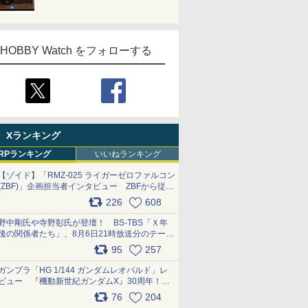
HOBBY Watch をフォローする
Xランキング
RPランキング
いいねランキング
【ゾイド】「RMZ-025 ライガーゼロファルコン
(ZBF)」企画担当者インタビュー ZBFから従来
デザインまで再現可能なボリューム満点のキッ
226
608
ト pic.x.com/6zOqQAQKkX
野中剛氏や寺野彰氏が登壇！ BS-TBS「Ｘ年
後の関係者たち」、8月6日21時放送分のテーマ
は「超合金」！ pic.x.com/uWyt1uyuFm
95
257
ガンプラ「HG 1/144 ガンダムレオパルド」レ
ビュー 『機動新世紀ガンダムX』30周年！イ
ンナーアームガトリングの変形機構まで再現し
76
204
最新フォーマットでキット化！