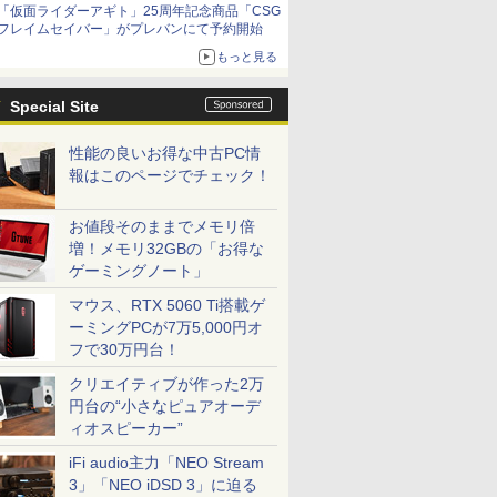
「仮面ライダーアギト」25周年記念商品「CSG
コラボの楽しさを追求
フレイムセイバー」がプレバンにて予約開始
もっと見る
Special Site
性能の良いお得な中古PC情
報はこのページでチェック！
お値段そのままでメモリ倍
増！メモリ32GBの「お得な
ゲーミングノート」
マウス、RTX 5060 Ti搭載ゲ
ーミングPCが7万5,000円オ
フで30万円台！
クリエイティブが作った2万
円台の“小さなピュアオーデ
ィオスピーカー”
iFi audio主力「NEO Stream
3」「NEO iDSD 3」に迫る