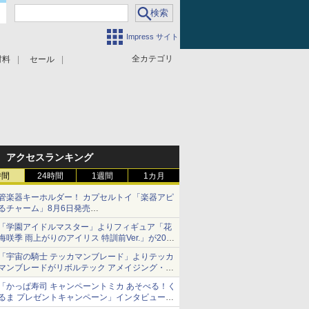
Impress サイト
全カテゴリ
材料
セール
アクセスランキング
時間
24時間
1週間
1カ月
管楽器キーホルダー！ カプセルトイ「楽器アピ
るチャーム」8月6日発売
チューバ、テナサクなど5種各3色
「学園アイドルマスター」よりフィギュア「花
海咲季 雨上がりのアイリス 特訓前Ver.」が2027
年4月に発売
「宇宙の騎士 テッカマンブレード」よりテッカ
マンブレードがリボルテック アメイジング・ヤ
マグチで商品化決定
「かっぱ寿司 キャンペーントミカ あそべる！く
るま プレゼントキャンペーン」インタビュー
子どもが楽しめるかっぱ寿司ならではの体験と