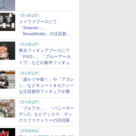
フィギュア
メイファブースにて
「Solarain」、
「MuseMolds」の注目新作
フィギュアが展示【ホビーメ
フィギュア
ーカー合同展示会】
東京フィギュアブースにて
「FGO」、「ブルーアーカ
イブ」などの新作フィギュア
が展示【ホビーメーカー合同
フィギュア
展示会】
「超かぐや姫！」や「アズレ
ン」などキュート＆セクシー
な注目新作フィギュアが展示
【ホビーメーカー合同展示
フィギュア
会】
「ブルアカ」、「バニーガー
デン2」などグッスマ、マッ
クスファクトリーの注目新作
フィギュアが展示【ホビーメ
プラモデル
ーカー合同展示会】