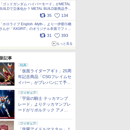
pic.x.com/nszPIDTpbg
「ゴッドガンダム ハイパーモード」がMETAL
BUILDで立体化か？ METAL BUILD新商品予告
が公開 pic.x.com/HIcLLIM3ar
35
134
「ホロライブ English -Myth-」より一伊那尓栖
さんが「AXGRIT」のオリジナル衣装でフィギ
ュア化 pic.x.com/YMGhdIAzNa
31
393
もっと見る
新記事
玩具
「仮面ライダーアギト」25周
年記念商品「CSGフレイムセ
イバー」がプレバンにて予約
開始
フィギュア
「宇宙の騎士 テッカマンブ
レード」よりテッカマンブレ
ードがリボルテック アメイ
ジング・ヤマグチで商品化決
定
フィギュア
「学園アイドルマスター」よ