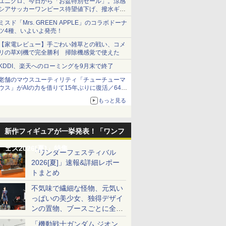
ユニクロ、今日から「お盆特別セール」。涼感
シアサッカーワンピース待望値下げ、撥水ギア
ショーツは1990円に
ミスド「Mrs. GREEN APPLE」のコラボドーナ
ツ4種、いよいよ発売！
【家電レビュー】手ごわい雑草との戦い、コメ
リの草刈機で完全勝利 掃除機感覚で使えた
KDDI、楽天へのローミングを9月末で終了
老舗のマウスユーティリティ「チューチューマ
ウス」がAIの力を借りて15年ぶりに復活／64bit
化、Windows 10/11、「Chrome」も走り回
もっと見る
る。復活記念で2026年末まで500円
新作フィギュアが一挙発表！「ワンフ
ェス2026[夏]」特集
「ワンダーフェスティバル
2026[夏]」速報&詳細レポー
トまとめ
不気味で繊細な怪物、元気い
っぱいの美少女、独得デザイ
ンの置物、ブースごとに全く
異なる世界が広がる一般ディ
「機動戦士ガンダム ジオン