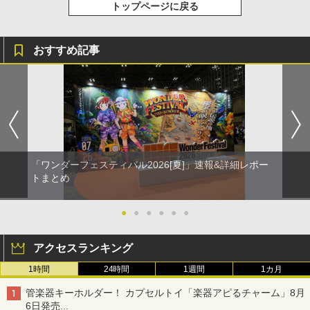
トップページに戻る
おすすめ記事
「ワンダーフェスティバル2026[夏]」速報&詳細レポー
トまとめ
●
●
●
●
●
●
アクセスランキング
1時間
24時間
1週間
1カ月
管楽器キーホルダー！ カプセルトイ「楽器アピるチャーム」8月
6日発売