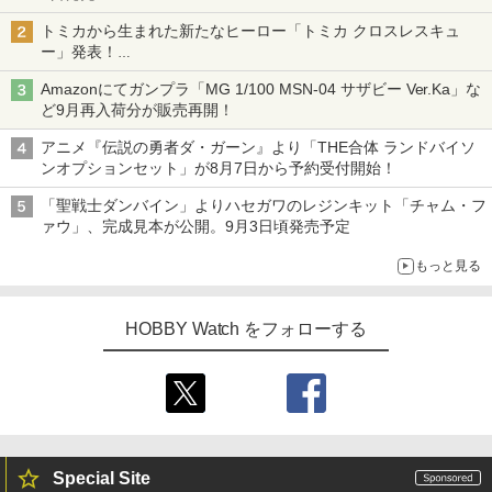
チューバ、テナサクなど5種各3色
トミカから生まれた新たなヒーロー「トミカ クロスレスキュ
ー」発表！
詳細は後日公開予定
Amazonにてガンプラ「MG 1/100 MSN-04 サザビー Ver.Ka」な
ど9月再入荷分が販売再開！
アニメ『伝説の勇者ダ・ガーン』より「THE合体 ランドバイソ
ンオプションセット」が8月7日から予約受付開始！
「聖戦士ダンバイン」よりハセガワのレジンキット「チャム・フ
ァウ」、完成見本が公開。9月3日頃発売予定
もっと見る
HOBBY Watch をフォローする
Special Site