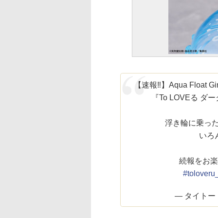
【速報‼】Aqua Float
『To LOVEる 
浮き輪に乗っ
いろ
続報をお楽
#toloveru
— タイトートイ