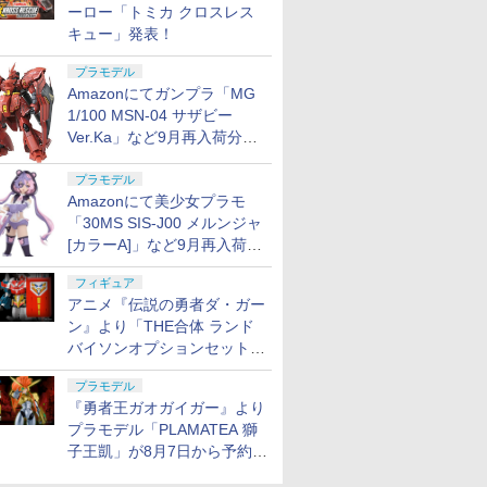
ーロー「トミカ クロスレス
キュー」発表！
プラモデル
Amazonにてガンプラ「MG
1/100 MSN-04 サザビー
Ver.Ka」など9月再入荷分が
販売再開！
プラモデル
Amazonにて美少女プラモ
「30MS SIS-J00 メルンジャ
[カラーA]」など9月再入荷分
が販売再開！
フィギュア
アニメ『伝説の勇者ダ・ガー
ン』より「THE合体 ランド
バイソンオプションセット」
が8月7日から予約受付開始！
プラモデル
『勇者王ガオガイガー』より
プラモデル「PLAMATEA 獅
子王凱」が8月7日から予約受
付開始！