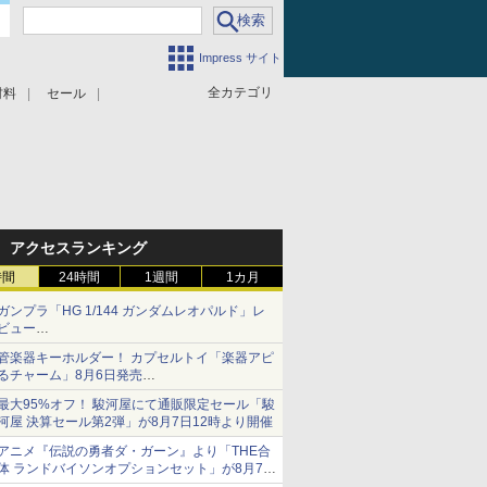
Impress サイト
全カテゴリ
材料
セール
アクセスランキング
時間
24時間
1週間
1カ月
ガンプラ「HG 1/144 ガンダムレオパルド」レ
ビュー
『機動新世紀ガンダムX』30周年！インナーア
管楽器キーホルダー！ カプセルトイ「楽器アピ
ームガトリングの変形機構まで再現し最新フォ
るチャーム」8月6日発売
ーマットでキット化！
チューバ、テナサクなど5種各3色
最大95%オフ！ 駿河屋にて通販限定セール「駿
河屋 決算セール第2弾」が8月7日12時より開催
アニメ『伝説の勇者ダ・ガーン』より「THE合
体 ランドバイソンオプションセット」が8月7日
から予約受付開始！