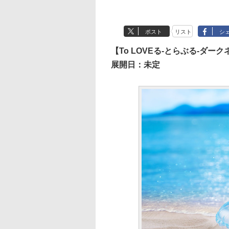
ポスト
リスト
シ
【To LOVEる-とらぶる-ダークネ
展開日：未定