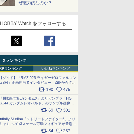
ぜ魅力的なのか？
HOBBY Watch をフォローする
Xランキング
RPランキング
いいねランキング
【ゾイド】「RMZ-025 ライガーゼロファルコン
(ZBF)」企画担当者インタビュー ZBFから従来
デザインまで再現可能なボリューム満点のキッ
190
475
ト pic.x.com/6zOqQAQKkX
「機動新世紀ガンダムX」よりガンプラ「HG
1/144 ガンダムレオパルド」のサンプル画像が
公開！ 8月8日発売予定
69
301
pic.x.com/lTnGoAKCSY
Infinity Studio×「ストリートファイター6」より
キャミィの1/3スケール可動フィギュアが登場
pic.x.com/Eam6ArWJLs
54
267