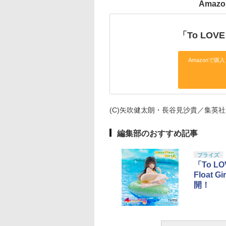
Amazo
「To LO
Amazonで購入
(C)矢吹健太朗・長谷見沙貴／集英社
編集部のおすすめ記事
プライズ
「To 
Float
開！