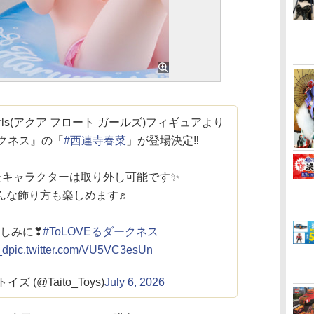
 Girls(アクア フロート ガールズ)フィギュアより
ダークネス』の「
#西連寺春菜
」が登場決定‼
たキャラクターは取り外し可能です✨
んな飾り方も楽しめます♬
しみに❣
#ToLOVEるダークネス
_d
pic.twitter.com/VU5VC3esUn
ズ (@Taito_Toys)
July 6, 2026