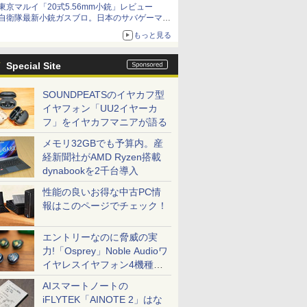
東京マルイ「20式5.56mm小銃」レビュー
自衛隊最新小銃ガスブロ。日本のサバゲーマー
で本当によかった
もっと見る
Special Site
SOUNDPEATSのイヤカフ型
イヤフォン「UU2イヤーカ
フ」をイヤカフマニアが語る
メモリ32GBでも予算内。産
経新聞社がAMD Ryzen搭載
dynabookを2千台導入
性能の良いお得な中古PC情
報はこのページでチェック！
エントリーなのに脅威の実
力!「Osprey」Noble Audioワ
イヤレスイヤフォン4機種を
一気に聴く
AIスマートノートの
iFLYTEK「AINOTE 2」はな