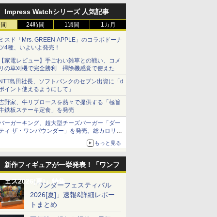
Impress Watchシリーズ 人気記事
時間
24時間
1週間
1カ月
ミスド「Mrs. GREEN APPLE」のコラボドーナ
ツ4種、いよいよ発売！
【家電レビュー】手ごわい雑草との戦い、コメ
リの草刈機で完全勝利 掃除機感覚で使えた
NTT島田社長、ソフトバンクのセブン出資に「d
ポイント使えるようにして」
吉野家、牛リブロースを熱々で提供する「極旨
牛鉄板ステーキ定食」を発売
バーガーキング、超大型チーズバーガー「ダー
ティ ザ・ワンパウンダー」を発売。総カロリー
約1656kcal、総重量約527g！
もっと見る
新作フィギュアが一挙発表！「ワンフ
ェス2026[夏]」特集
「ワンダーフェスティバル
2026[夏]」速報&詳細レポー
トまとめ