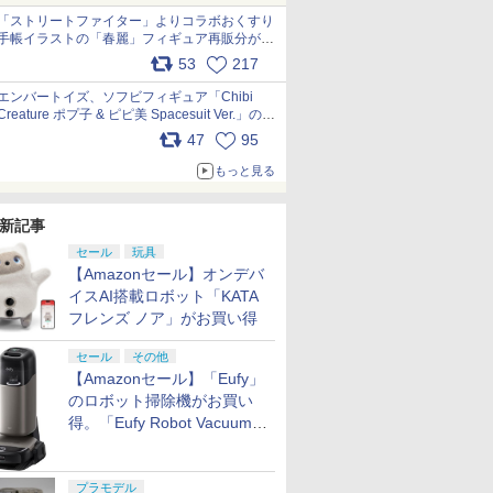
「ストリートファイター」よりコラボおくすり
手帳イラストの「春麗」フィギュア再販分が本
日出荷開始 pic.x.com/toUc1MHr41
53
217
エンバートイズ、ソフビフィギュア「Chibi
Creature ポプ子 & ピピ美 Spacesuit Ver.」の発
売中止を発表 pic.x.com/Ri45iFeYjn
47
95
もっと見る
新記事
セール
玩具
【Amazonセール】オンデバ
イスAI搭載ロボット「KATA
フレンズ ノア」がお買い得
セール
その他
【Amazonセール】「Eufy」
のロボット掃除機がお買い
得。「Eufy Robot Vacuum
Omni S2」も対象に
プラモデル