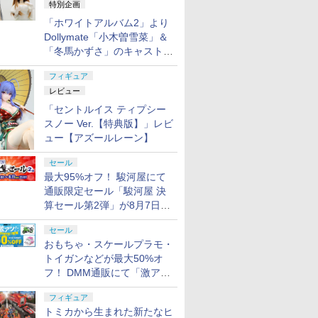
特別企画
「ホワイトアルバム2」より
Dollymate「小木曽雪菜」＆
「冬馬かずさ」のキャストド
ール実物見本が東京フィギュ
フィギュア
アギャラリーにて展示中
レビュー
「セントルイス ティプシー
スノー Ver.【特典版】」レビ
ュー【アズールレーン】
セール
最大95%オフ！ 駿河屋にて
通販限定セール「駿河屋 決
算セール第2弾」が8月7日12
時より開催
セール
おもちゃ・スケールプラモ・
トイガンなどが最大50%オ
フ！ DMM通販にて「激ア
ツ！おもちゃ・ホビー夏セー
フィギュア
ル」が開催
トミカから生まれた新たなヒ