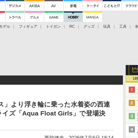
モデル
フィギュア
トイガン
RC
グッズ
玩具
工具
1
クネス」より浮き輪に乗った水着姿の西連
Aqua Float Girls」で登場決
西脇健史
2026年7月6日 18:14