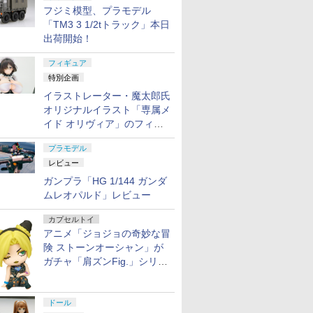
フジミ模型、プラモデル
「TM3 3 1/2tトラック」本日
出荷開始！
フィギュア
特別企画
イラストレーター・魔太郎氏
オリジナルイラスト「専属メ
イド オリヴィア」のフィギ
ュア彩色原型が東京フィギュ
プラモデル
アギャラリーにて展示中
レビュー
ガンプラ「HG 1/144 ガンダ
ムレオパルド」レビュー
カプセルトイ
アニメ「ジョジョの奇妙な冒
険 ストーンオーシャン」が
ガチャ「肩ズンFig.」シリー
ズに登場
ドール