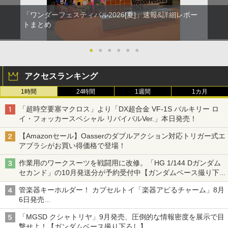
「ワンダーフェスティバル2026[夏]」速報&詳細レポー
トまとめ
●
●
●
●
●
●
アクセスランキング
1時間
24時間
1週間
1カ月
「超時空要塞マクロス」より「DX超合金 VF-1S バルキリー ロ
イ・フォッカースペシャル リバイバルVer.」本日発売！
【Amazonセール】Oasserのダブルアクション対応トリガー式エ
アブラシがお買い得価格で登場！
作業用のワークスーツを戦闘用に改修。「HG 1/144 Dガンダム
セカンド」の10月発送分が予約受付中【ガンダムベース撮り下
ろし】
管楽器キーホルダー！ カプセルトイ「楽器アピるチャーム」8月
6日発売
チューバ、テナサクなど5種各3色
「MGSD クシャトリヤ」9月発売、圧倒的な情報密度を展示で目
撃せよ！【ガンダムベース撮り下ろし】