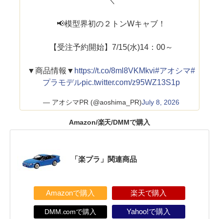
＼
📢模型界初の２トンWキャブ！
【受注予約開始】7/15(水)14：00～
▼商品情報▼
https://t.co/8ml8VKMkvi
#アオシマ
#
プラモデル
pic.twitter.com/z95WZ13S1p
— アオシマPR (@aoshima_PR)
July 8, 2026
Amazon/楽天/DMMで購入
「楽プラ」関連商品
Amazonで購入
楽天で購入
DMM.comで購入
Yahoo!で購入