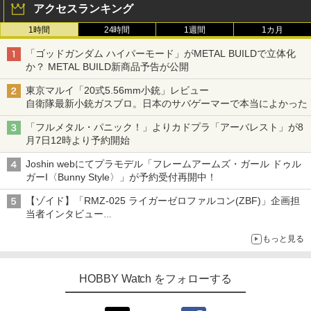
アクセスランキング
1時間
24時間
1週間
1カ月
「ゴッドガンダム ハイパーモード」がMETAL BUILDで立体化
か？ METAL BUILD新商品予告が公開
東京マルイ「20式5.56mm小銃」レビュー
自衛隊最新小銃ガスブロ。日本のサバゲーマーで本当によかった
「フルメタル・パニック！」よりカドプラ「アーバレスト」が8
月7日12時より予約開始
Joshin webにてプラモデル「フレームアームズ・ガール ドゥル
ガーI〈Bunny Style〉」が予約受付再開中！
【ゾイド】「RMZ-025 ライガーゼロファルコン(ZBF)」企画担
当者インタビュー
ZBFから従来デザインまで再現可能なボリューム満点のキット
もっと見る
HOBBY Watch をフォローする