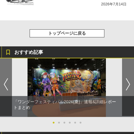
2026年7月14日
トップページに戻る
おすすめ記事
「ワンダーフェスティバル2026[夏]」速報&詳細レポー
トまとめ
●
●
●
●
●
●