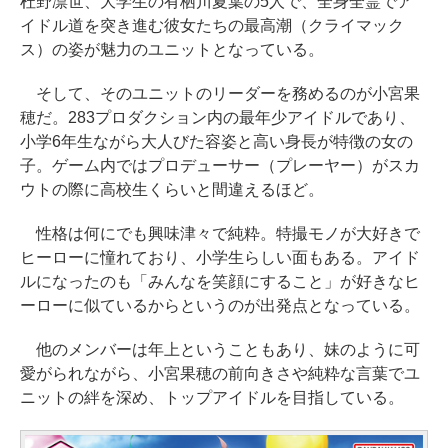
杜野凛世、大学生の有栖川夏葉の5人で、全身全霊でア
イドル道を突き進む彼女たちの最高潮（クライマック
ス）の姿が魅力のユニットとなっている。
そして、そのユニットのリーダーを務めるのが小宮果
穂だ。283プロダクション内の最年少アイドルであり、
小学6年生ながら大人びた容姿と高い身長が特徴の女の
子。ゲーム内ではプロデューサー（プレーヤー）がスカ
ウトの際に高校生くらいと間違えるほど。
性格は何にでも興味津々で純粋。特撮モノが大好きで
ヒーローに憧れており、小学生らしい面もある。アイド
ルになったのも「みんなを笑顔にすること」が好きなヒ
ーローに似ているからというのが出発点となっている。
他のメンバーは年上ということもあり、妹のように可
愛がられながら、小宮果穂の前向きさや純粋な言葉でユ
ニットの絆を深め、トップアイドルを目指している。