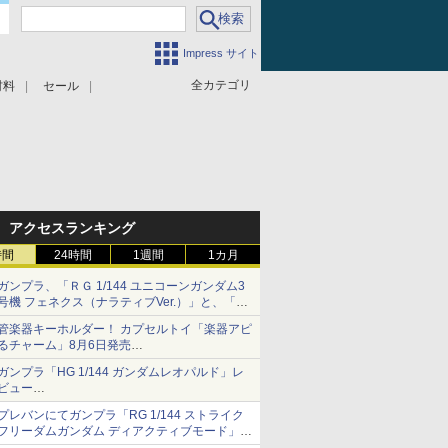
Impress サイト
全カテゴリ
材料
セール
アクセスランキング
時間
24時間
1週間
1カ月
ガンプラ、「ＲＧ 1/144 ユニコーンガンダム3
号機 フェネクス（ナラティブVer.）」と、「Ｈ
Ｇ 1/144 ガンダムエアマスターバースト」再販
管楽器キーホルダー！ カプセルトイ「楽器アピ
るチャーム」8月6日発売
チューバ、テナサクなど5種各3色
ガンプラ「HG 1/144 ガンダムレオパルド」レ
ビュー
『機動新世紀ガンダムX』30周年！インナーア
プレバンにてガンプラ「RG 1/144 ストライク
ームガトリングの変形機構まで再現し最新フォ
フリーダムガンダム ディアクティブモード」の
ーマットでキット化！
再販分が8月7日11時より予約開始！