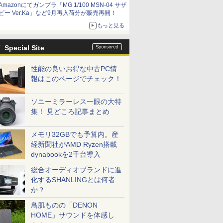
Amazonにてガンプラ「MG 1/100 MSN-04 サザ
ビー Ver.Ka」など9月再入荷分が販売再開！
もっと見る
Special Site
性能の良いお得な中古PC情
報はこのページでチェック！
ソニーミラーレス一眼の大特
集！ 見どころ記事まとめ
メモリ32GBでも予算内。産
経新聞社がAMD Ryzen搭載
dynabookを2千台導入
総合オーディオブランドに進
化するSHANLINGとは何者
か？
鳥肌ものの「DENON
HOME」サウンドを体感し