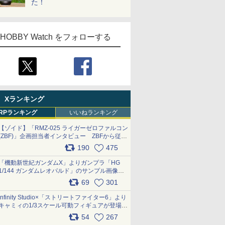
た！
HOBBY Watch をフォローする
Xランキング
RPランキング
いいねランキング
【ゾイド】「RMZ-025 ライガーゼロファルコン
(ZBF)」企画担当者インタビュー ZBFから従来
デザインまで再現可能なボリューム満点のキッ
190
475
ト pic.x.com/6zOqQAQKkX
「機動新世紀ガンダムX」よりガンプラ「HG
1/144 ガンダムレオパルド」のサンプル画像が
公開！ 8月8日発売予定
69
301
pic.x.com/lTnGoAKCSY
Infinity Studio×「ストリートファイター6」より
キャミィの1/3スケール可動フィギュアが登場
pic.x.com/Eam6ArWJLs
54
267