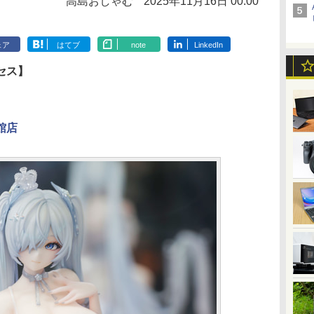
高島おしゃむ
2025年11月16日 00:00
ェア
はてブ
note
LinkedIn
セス】
館店