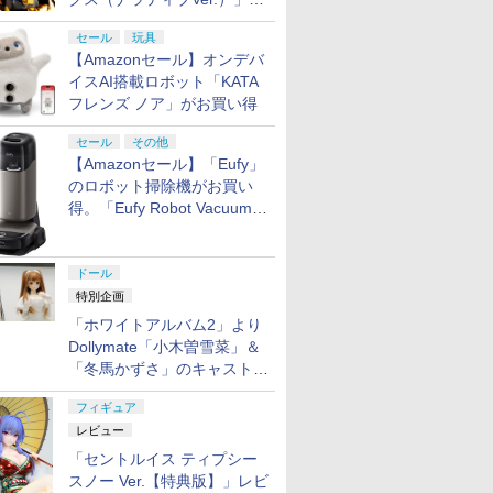
と、「ＨＧ 1/144 ガンダムエ
セール
玩具
アマスターバースト」再販
【Amazonセール】オンデバ
イスAI搭載ロボット「KATA
フレンズ ノア」がお買い得
セール
その他
【Amazonセール】「Eufy」
のロボット掃除機がお買い
得。「Eufy Robot Vacuum
Omni S2」も対象に
ドール
特別企画
「ホワイトアルバム2」より
Dollymate「小木曽雪菜」＆
「冬馬かずさ」のキャストド
ール実物見本が東京フィギュ
フィギュア
アギャラリーにて展示中
レビュー
「セントルイス ティプシー
スノー Ver.【特典版】」レビ