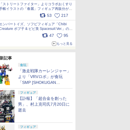
「ストリートファイター」よりコラボおくすり
手帳イラストの「春麗」フィギュア再販分が本
日出荷開始 pic.x.com/toUc1MHr41
53
217
エンバートイズ、ソフビフィギュア「Chibi
Creature ポプ子 & ピピ美 Spacesuit Ver.」の発
売中止を発表 pic.x.com/Ri45iFeYjn
47
95
もっと見る
新記事
食玩
「激走戦隊カーレンジャー」
より「VRVロボ」が食玩
「SMP [SHOKUGAN
MODELING PROJECT]」に
フィギュア
登場！
【訃報】「超合金を創った
男」、村上克司氏7月20日に
逝去
フィギュア