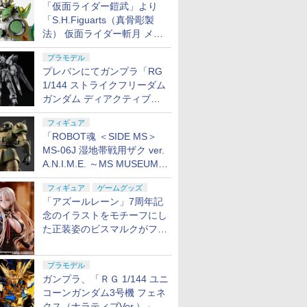
「仮面ライダー鎧武」より
「S.H.Figuarts（真骨彫製
法） 仮面ライダー斬月 メロ
ンアームズ」がプレバンにて
プラモデル
8月7日16時から予約開始！
プレバンにてガンプラ「RG
1/144 ストライクフリーダム
ガンダム ディアクティブモ
ード」の再販分が8月7日11
フィギュア
時より予約開始！
「ROBOT魂 ＜SIDE MS＞
MS-06J 湿地帯戦用ザク ver.
A.N.I.M.E. ～MS MUSEUM
～」がプレバンにて8月7日
フィギュア
ゲームグッズ
16時より予約開始！
「アズールレーン」7周年記
念のイラストをモチーフにし
た正装姿のビスマルクがフィ
ギュア化。予約受付開始
プラモデル
ガンプラ、「ＲＧ 1/144 ユニ
コーンガンダム3号機 フェネ
クス（ナラティブVer.）」