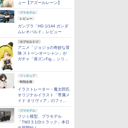
ュー【アズールレーン】
プラモデル
レビュー
ガンプラ「HG 1/144 ガンダ
ムレオパルド」レビュー
カプセルトイ
アニメ「ジョジョの奇妙な冒
険 ストーンオーシャン」が
ガチャ「肩ズンFig.」シリー
ズに登場
フィギュア
特別企画
イラストレーター・魔太郎氏
オリジナルイラスト「専属メ
イド オリヴィア」のフィギ
ュア彩色原型が東京フィギュ
プラモデル
アギャラリーにて展示中
フジミ模型、プラモデル
「TM3 3 1/2tトラック」本日
出荷開始！