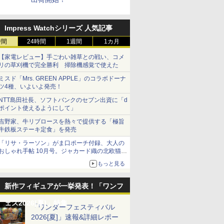
Impress Watchシリーズ 人気記事
時間
24時間
1週間
1カ月
【家電レビュー】手ごわい雑草との戦い、コメ
リの草刈機で完全勝利 掃除機感覚で使えた
ミスド「Mrs. GREEN APPLE」のコラボドーナ
ツ4種、いよいよ発売！
NTT島田社長、ソフトバンクのセブン出資に「d
ポイント使えるようにして」
吉野家、牛リブロースを熱々で提供する「極旨
牛鉄板ステーキ定食」を発売
「リサ・ラーソン」がま口ポーチ付録、大人の
おしゃれ手帖 10月号。ジャカード織の北欧猫デ
ザイン
もっと見る
新作フィギュアが一挙発表！「ワンフ
ェス2026[夏]」特集
「ワンダーフェスティバル
2026[夏]」速報&詳細レポー