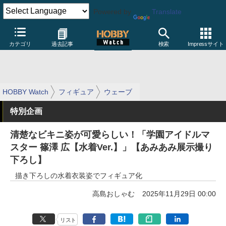
Powered by
Translate
カテゴリ
過去記事
検索
Impressサイト
HOBBY Watch
フィギュア
ウェーブ
特別企画
清楚なビキニ姿が可愛らしい！「学園アイドルマ
スター 篠澤 広【水着Ver.】」【あみあみ展示撮り
下ろし】
描き下ろしの水着衣装姿でフィギュア化
高島おしゃむ
2025年11月29日 00:00
リスト