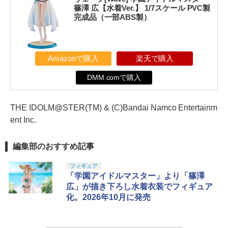
篠澤 広【水着Ver.】 1/7スケール PVC製
完成品（一部ABS製）
Amazonで購入
楽天で購入
DMM.comで購入
THE IDOLM@STER(TM) & (C)Bandai Namco Entertainm
ent Inc.
編集部のおすすめ記事
フィギュア
「学園アイドルマスター」より「篠澤
広」が描き下ろし水着衣装でフィギュア
化。2026年10月に発売