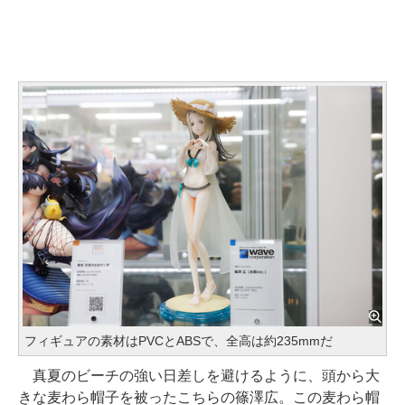
フィギュアの素材はPVCとABSで、全高は約235mmだ
真夏のビーチの強い日差しを避けるように、頭から大
きな麦わら帽子を被ったこちらの篠澤広。この麦わら帽