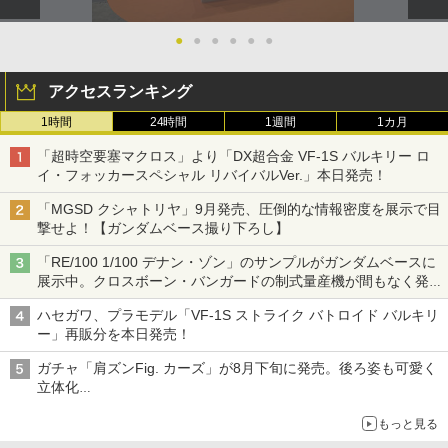
●
●
●
●
●
●
アクセスランキング
1時間
24時間
1週間
1カ月
「超時空要塞マクロス」より「DX超合金 VF-1S バルキリー ロ
イ・フォッカースペシャル リバイバルVer.」本日発売！
「MGSD クシャトリヤ」9月発売、圧倒的な情報密度を展示で目
撃せよ！【ガンダムベース撮り下ろし】
「RE/100 1/100 デナン・ゾン」のサンプルがガンダムベースに
展示中。クロスボーン・バンガードの制式量産機が間もなく発送
【ガンダムベース撮り下ろし】
ハセガワ、プラモデル「VF-1S ストライク バトロイド バルキリ
ー」再販分を本日発売！
ガチャ「肩ズンFig. カーズ」が8月下旬に発売。後ろ姿も可愛く
立体化
ライトニング・マックィーンやメーターなど4種がラインナップ
もっと見る