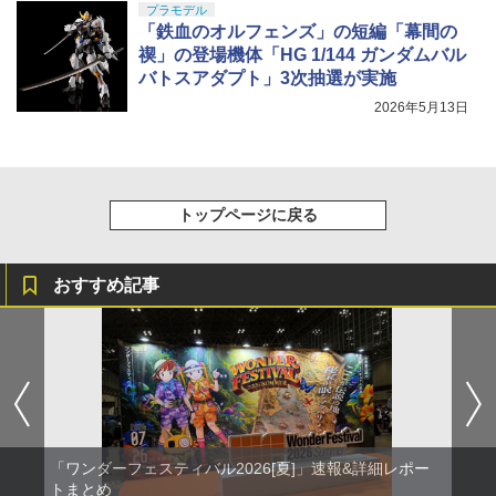
プラモデル
「鉄血のオルフェンズ」の短編「幕間の
禊」の登場機体「HG 1/144 ガンダムバル
バトスアダプト」3次抽選が実施
2026年5月13日
トップページに戻る
おすすめ記事
「ワンダーフェスティバル2026[夏]」速報&詳細レポー
トまとめ