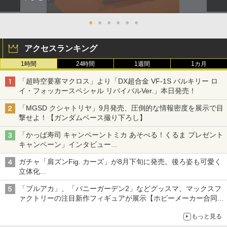
●
●
●
●
●
●
アクセスランキング
1時間
24時間
1週間
1カ月
「超時空要塞マクロス」より「DX超合金 VF-1S バルキリー ロ
イ・フォッカースペシャル リバイバルVer.」本日発売！
「MGSD クシャトリヤ」9月発売、圧倒的な情報密度を展示で目
撃せよ！【ガンダムベース撮り下ろし】
「かっぱ寿司 キャンペーントミカ あそべる！くるま プレゼント
キャンペーン」インタビュー
子どもが楽しめるかっぱ寿司ならではの体験とコラボの楽しさを
ガチャ「肩ズンFig. カーズ」が8月下旬に発売。後ろ姿も可愛く
追求
立体化
ライトニング・マックィーンやメーターなど4種がラインナップ
「ブルアカ」、「バニーガーデン2」などグッスマ、マックスフ
ァクトリーの注目新作フィギュアが展示【ホビーメーカー合同展
示会】
もっと見る