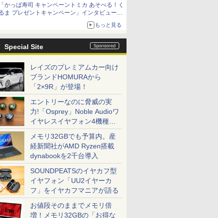
「かっぱ寿司 キャンペーントミカ あそべる！く
るま プレゼントキャンペーン」インタビュー
子どもが楽しめるかっぱ寿司ならではの体験と
もっと見る
コラボの楽しさを追求
Special Site
レイズのプレミアムカー向け
ブランドHOMURAから
「2×9R」が登場！
エントリーなのに脅威の実
力!「Osprey」Noble Audioワ
イヤレスイヤフォン4機種を
一気に聴く
メモリ32GBでも予算内。産
経新聞社がAMD Ryzen搭載
dynabookを2千台導入
SOUNDPEATSのイヤカフ型
イヤフォン「UU2イヤーカ
フ」をイヤカフマニアが語る
お値段そのままでメモリ倍
増！メモリ32GBの「お得な