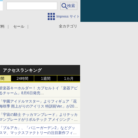
Impress サイト
全カテゴリ
材料
セール
アクセスランキング
時間
24時間
1週間
1カ月
管楽器キーホルダー！ カプセルトイ「楽器アピ
るチャーム」8月6日発売
チューバ、テナサクなど5種各3色
「学園アイドルマスター」よりフィギュア「花
海咲季 雨上がりのアイリス 特訓前Ver.」が2027
年4月に発売
「宇宙の騎士 テッカマンブレード」よりテッカ
マンブレードがリボルテック アメイジング・ヤ
マグチで商品化決定
「ブルアカ」、「バニーガーデン2」などグッ
スマ、マックスファクトリーの注目新作フィギ
ュアが展示【ホビーメーカー合同展示会】