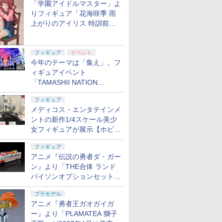
「学園アイドルマスター」よ
りフィギュア「花海咲季 雨
上がりのアイリス 特訓前
Ver.」が2027年4月に発売
フィギュア
イベント
今年のテーマは「集え」。フ
ィギュアイベント
「TAMASHII NATION
2026」が11月13日より開催
フィギュア
決定
メディコス・エンタテインメ
ントの新作1/4スケール美少
女フィギュアが展示【ホビー
メーカー合同展示会】
フィギュア
アニメ『伝説の勇者ダ・ガー
ン』より「THE合体 ランド
バイソンオプションセット」
が2027年5月に発売
プラモデル
アニメ『勇者王ガオガイガ
ー』より「PLAMATEA 獅子