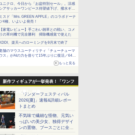
ユニクロ、今日から「お盆特別セール」。涼感
シアサッカーワンピース待望値下げ、撥水ギア
ショーツは1990円に
ミスド「Mrs. GREEN APPLE」のコラボドーナ
ツ4種、いよいよ発売！
【家電レビュー】手ごわい雑草との戦い、コメ
リの草刈機で完全勝利 掃除機感覚で使えた
KDDI、楽天へのローミングを9月末で終了
老舗のマウスユーティリティ「チューチューマ
ウス」がAIの力を借りて15年ぶりに復活／64bit
化、Windows 10/11、「Chrome」も走り回
もっと見る
る。復活記念で2026年末まで500円
新作フィギュアが一挙発表！「ワンフ
ェス2026[夏]」特集
「ワンダーフェスティバル
2026[夏]」速報&詳細レポー
トまとめ
不気味で繊細な怪物、元気い
っぱいの美少女、独得デザイ
ンの置物、ブースごとに全く
異なる世界が広がる一般ディ