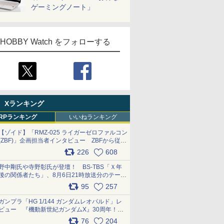
ゲーミングノート」
HOBBY Watch をフォローする
Xランキング
RPランキング
いいねランキング
【ゾイド】「RMZ-025 ライガーゼロファルコン
(ZBF)」企画担当者インタビュー ZBFから従来
デザインまで再現可能なボリューム満点のキッ
226
608
ト pic.x.com/6zOqQAQKkX
野中剛氏や寺野彰氏が登壇！ BS-TBS「Ｘ年
後の関係者たち」、8月6日21時放送分のテーマ
は「超合金」！ pic.x.com/uWyt1uyuFm
95
257
ガンプラ「HG 1/144 ガンダムレオパルド」レ
ビュー 『機動新世紀ガンダムX』30周年！イ
ンナーアームガトリングの変形機構まで再現し
76
204