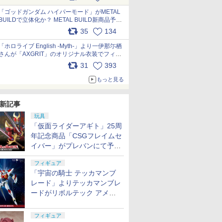
最新フォーマットでキット化！
pic.x.com/nszPIDTpbg
「ゴッドガンダム ハイパーモード」がMETAL
BUILDで立体化か？ METAL BUILD新商品予告
が公開 pic.x.com/HIcLLIM3ar
35
134
「ホロライブ English -Myth-」より一伊那尓栖
さんが「AXGRIT」のオリジナル衣装でフィギ
ュア化 pic.x.com/YMGhdIAzNa
31
393
もっと見る
新記事
玩具
「仮面ライダーアギト」25周
年記念商品「CSGフレイムセ
イバー」がプレバンにて予約
開始
フィギュア
「宇宙の騎士 テッカマンブ
レード」よりテッカマンブレ
ードがリボルテック アメイ
ジング・ヤマグチで商品化決
定
フィギュア