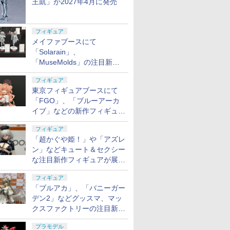
王凱」が2027年4月に発売
フィギュア
メイファブースにて
「Solarain」、
「MuseMolds」の注目新作
フィギュアが展示【ホビーメ
フィギュア
ーカー合同展示会】
東京フィギュアブースにて
「FGO」、「ブルーアーカ
イブ」などの新作フィギュア
が展示【ホビーメーカー合同
フィギュア
展示会】
「超かぐや姫！」や「アズレ
ン」などキュート＆セクシー
な注目新作フィギュアが展示
【ホビーメーカー合同展示
フィギュア
会】
「ブルアカ」、「バニーガー
デン2」などグッスマ、マッ
クスファクトリーの注目新作
フィギュアが展示【ホビーメ
プラモデル
ーカー合同展示会】