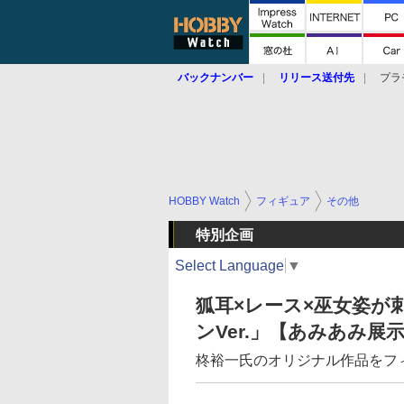
バックナンバー
リリース送付先
プラ
HOBBY Watch
フィギュア
その他
特別企画
Select Language
▼
狐耳×レース×巫女姿が刺
ンVer.」【あみあみ展
柊裕一氏のオリジナル作品をフ