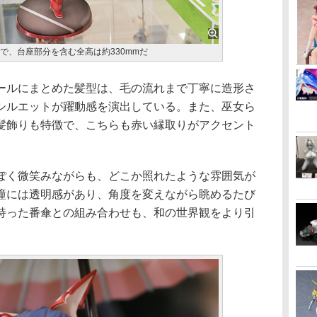
Sで、台座部分を含む全高は約330mmだ
ルにまとめた髪型は、毛の流れまで丁寧に造形さ
シルエットが躍動感を演出している。また、巫女ら
髪飾りも特徴で、こちらも赤い縁取りがアクセント
く微笑みながらも、どこか照れたような雰囲気が
瞳には透明感があり、角度を変えながら眺めるたび
持った番傘との組み合わせも、和の世界観をより引