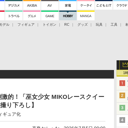
モデル
フィギュア
トイガン
RC
グッズ
玩具
工具
1
激的！「巫女少女 MIKOレースクイー
示撮り下ろし】
ィギュア化