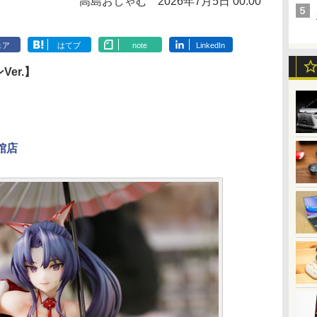
高島おしゃむ
2026年7月5日 00:00
ェア
はてブ
note
LinkedIn
er.】
館店