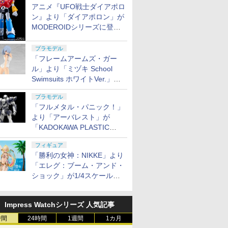
アニメ『UFO戦士ダイアポロ
ン』より「ダイアポロン」が
MODEROIDシリーズに登
場。2027年2月に発売
プラモデル
「フレームアームズ・ガー
ル」より「ミヅキ School
Swimsuits ホワイトVer.」が8
月10日から予約開始決定！
プラモデル
「フルメタル・パニック！」
より「アーバレスト」が
「KADOKAWA PLASTIC
MODEL SERIES」から1/48
フィギュア
スケールで登場！
「勝利の女神：NIKKE」より
「エレグ：ブーム・アンド・
ショック」が1/4スケールで
フィギュア化！
Impress Watchシリーズ 人気記事
時間
24時間
1週間
1カ月