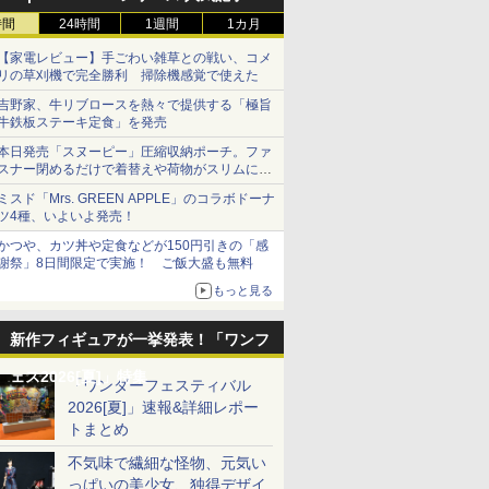
時間
24時間
1週間
1カ月
【家電レビュー】手ごわい雑草との戦い、コメ
リの草刈機で完全勝利 掃除機感覚で使えた
吉野家、牛リブロースを熱々で提供する「極旨
牛鉄板ステーキ定食」を発売
本日発売「スヌーピー」圧縮収納ポーチ。ファ
スナー閉めるだけで着替えや荷物がスリムにま
とまる
ミスド「Mrs. GREEN APPLE」のコラボドーナ
ツ4種、いよいよ発売！
かつや、カツ丼や定食などが150円引きの「感
謝祭」8日間限定で実施！ ご飯大盛も無料
もっと見る
新作フィギュアが一挙発表！「ワンフ
ェス2026[夏]」特集
「ワンダーフェスティバル
2026[夏]」速報&詳細レポー
トまとめ
不気味で繊細な怪物、元気い
っぱいの美少女、独得デザイ