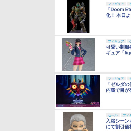
フィギュア
「Doom 
化！ 本日
フィギュア
可愛い制服
ギュア「fig
フィギュア
「ゼルダの
内蔵で目が
セール
フィ
入浴シーン
にて割引価