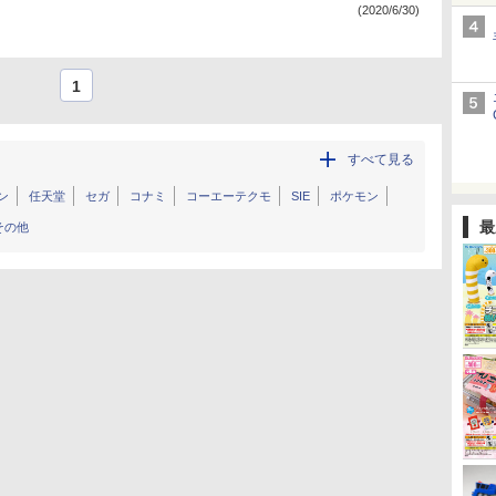
(2020/6/30)
1
すべて見る
ン
任天堂
セガ
コナミ
コーエーテクモ
SIE
ポケモン
最
その他