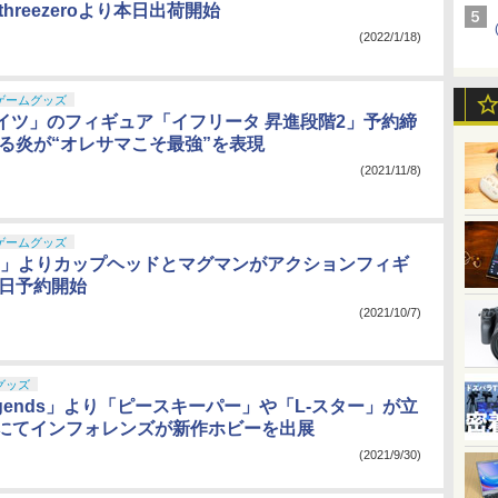
threezeroより本日出荷開始
(2022/1/18)
ゲームグッズ
イツ」のフィギュア「イフリータ 昇進段階2」予約締
迸る炎が“オレサマこそ最強”を表現
(2021/11/8)
ゲームグッズ
ead」よりカップヘッドとマグマンがアクションフィギ
本日予約開始
(2021/10/7)
グッズ
Legends」より「ピースキーパー」や「L-スター」が立
Sにてインフォレンズが新作ホビーを出展
(2021/9/30)