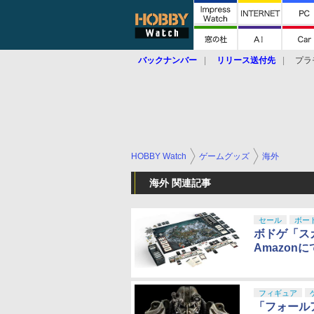
バックナンバー
リリース送付先
プラ
HOBBY Watch
ゲームグッズ
海外
海外 関連記事
セール
ボー
ボドゲ「ス
Amazon
フィギュア
「フォールア