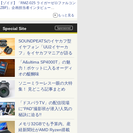
【ゾイド】「RMZ-025 ライガーゼロファルコン
(ZBF)」企画担当者インタビュー
ZBFから従来デザインまで再現可能なボリュー
もっと見る
ム満点のキット
Special Site
SOUNDPEATSのイヤカフ型
イヤフォン「UU2イヤーカ
フ」をイヤカフマニアが語る
「A&ultima SP4000T」の魅
力！ポケットに入るオーディ
オの醍醐味
ソニーミラーレス一眼の大特
集！ 見どころ記事まとめ
「ドスパラTV」の配信現場
に“PAD”撮影班が潜入!人気の
秘訣に迫る!!
メモリ32GBでも予算内。産
経新聞社がAMD Ryzen搭載