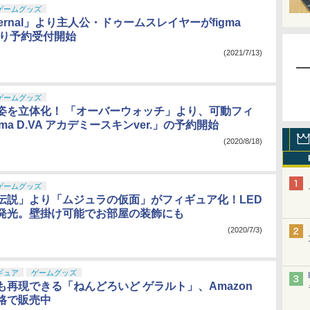
ゲームグッズ
Eternal」より主人公・ドゥームスレイヤーがfigma
より予約受付開始
(2021/7/13)
ゲームグッズ
姿を立体化！ 「オーバーウォッチ」より、可動フィ
ma D.VA アカデミースキンver.」の予約開始
(2020/8/18)
ゲームグッズ
伝説」より「ムジュラの仮面」がフィギュア化！LED
発光。壁掛け可能でお部屋の装飾にも
(2020/7/3)
ギュア
ゲームグッズ
も再現できる「ねんどろいど ゲラルト」、Amazon
格で販売中