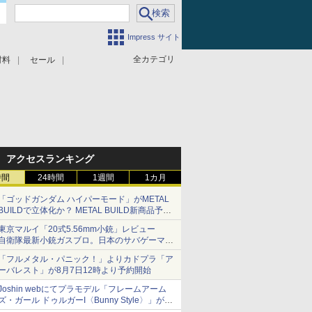
Impress サイト
全カテゴリ
材料
セール
アクセスランキング
時間
24時間
1週間
1カ月
「ゴッドガンダム ハイパーモード」がMETAL
BUILDで立体化か？ METAL BUILD新商品予告
が公開
東京マルイ「20式5.56mm小銃」レビュー
自衛隊最新小銃ガスブロ。日本のサバゲーマー
で本当によかった
「フルメタル・パニック！」よりカドプラ「ア
ーバレスト」が8月7日12時より予約開始
Joshin webにてプラモデル「フレームアーム
ズ・ガール ドゥルガーI〈Bunny Style〉」が予
約受付再開中！