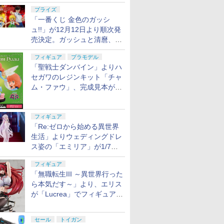
ル・レイヴン」の発売延期を
プライズ
発表
「一番くじ 金色のガッシ
ュ!!」が12月12日より順次発
売決定。ガッシュと清麿、キ
ャンチョメとフォルゴレがフ
フィギュア
プラモデル
ィギュアで登場
「聖戦士ダンバイン」よりハ
セガワのレジンキット「チャ
ム・ファウ」、完成見本が公
開。9月3日頃発売予定
フィギュア
「Re:ゼロから始める異世界
生活」よりウェディングドレ
ス姿の「エミリア」が1/7ス
ケールでフィギュア化！
フィギュア
「無職転生III ～異世界行った
ら本気だす～」より、エリス
が「Lucrea」でフィギュア
化！
セール
トイガン