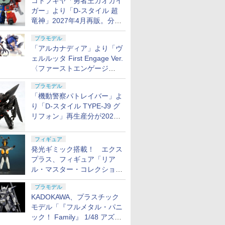
コトブキヤ「勇者王ガオガイ
ガー」より「D-スタイル 超
竜神」2027年4月再販。分離
変形が可能
プラモデル
「アルカナディア」より「ヴ
ェルルッタ First Engage Ver.
〈ファーストエンゲージ
Ver.〉」が2027年2月発売！
プラモデル
「機動警察パトレイバー」よ
り「D-スタイル TYPE-J9 グ
リフォン」再生産分が2027
年4月に発売
フィギュア
発光ギミック搭載！ エクス
プラス、フィギュア「リア
ル・マスター・コレクション
ゼットン リニューアルVer.」
プラモデル
11月発売
KADOKAWA、プラスチック
モデル「『フルメタル・パニ
ック！ Family』 1/48 アズー