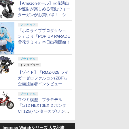
【Amazonセール】火花演出
や連射が楽しめる電動ウォー
ターガンがお買い得！ シー
ルド付きセットや、2丁セッ
フィギュア
トが登場
「ホロライブプロダクショ
ン」より「POP UP PARADE
雪花ラミィ」本日出荷開始！
プラモデル
インタビュー
【ゾイド】「RMZ-025 ライ
ガーゼロファルコン(ZBF)」
企画担当者インタビュー
プラモデル
フジミ模型、プラモデル
「1/12 NEXT3EX-2 ホンダ
CT125(ハンターカブ/ノンカ
ラー) 特別仕様(オプションパ
ーツ付き)」本日出荷開始！
Impress Watchシリーズ 人気記事