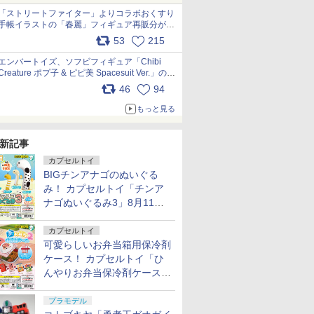
「ストリートファイター」よりコラボおくすり
手帳イラストの「春麗」フィギュア再販分が本
日出荷開始 pic.x.com/toUc1MHr41
53
215
エンバートイズ、ソフビフィギュア「Chibi
Creature ポプ子 & ピピ美 Spacesuit Ver.」の発
売中止を発表 pic.x.com/Ri45iFeYjn
46
94
もっと見る
新記事
カプセルトイ
BIGチンアナゴのぬいぐる
み！ カプセルトイ「チンア
ナゴぬいぐるみ3」8月11日
発売
カプセルトイ
可愛らしいお弁当箱用保冷剤
ケース！ カプセルトイ「ひ
んやりお弁当保冷剤ケース
2」8月11日発売
プラモデル