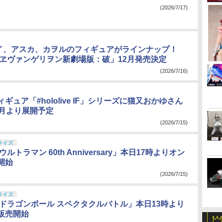
(2026/7/17)
イ、アスカ、カヲルのフィギュアがラインナップ！
 ヱヴァンゲリヲン新劇場版：破」12月発売決定
(2026/7/16)
ギュア「#hololive IF」シリーズに猫又おかゆさん
2月より展開予定
(2026/7/15)
ライズ
ルトラマン 60th Anniversary」本日17時よりオン
開始
(2026/7/15)
ライズ
 ドラゴンボール スペクタクルバトル」本日13時より
販売開始