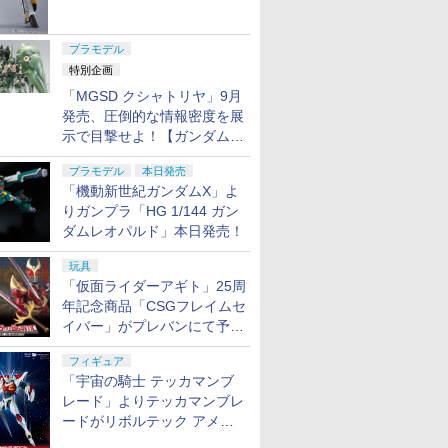
ャル リバイバルVer.」本日発
売！
プラモデル
特別企画
「MGSD クシャトリヤ」9月
発売、圧倒的な情報密度を展
示で目撃せよ！【ガンダムベ
ース撮り下ろし】
プラモデル
本日発売
「機動新世紀ガンダムX」よ
りガンプラ「HG 1/144 ガン
ダムレオパルド」本日発売！
玩具
「仮面ライダーアギト」25周
年記念商品「CSGフレイムセ
イバー」がプレバンにて予約
開始
フィギュア
「宇宙の騎士 テッカマンブ
レード」よりテッカマンブレ
ードがリボルテック アメイ
ジング・ヤマグチで商品化決