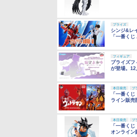
プライズ
シンジ&レ
「一番くじ
フィギュア
プライズフィ
が登場。1
本日発売
プ
「一番くじ ウ
ライン販売
本日発売
プ
「一番くじ
オンライン