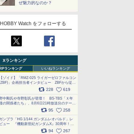
ぜ魅力的なのか？
HOBBY Watch をフォローする
Xランキング
RPランキング
いいねランキング
【ゾイド】「RMZ-025 ライガーゼロファルコン
(ZBF)」企画担当者インタビュー ZBFから従来
デザインまで再現可能なボリューム満点のキッ
228
619
ト pic.x.com/6zOqQAQKkX
野中剛氏や寺野彰氏が登壇！ BS-TBS「Ｘ年
後の関係者たち」、8月6日21時放送分のテーマ
は「超合金」！ pic.x.com/uWyt1uyuFm
95
258
ガンプラ「HG 1/144 ガンダムレオパルド」レ
ビュー 『機動新世紀ガンダムX』30周年！イ
ンナーアームガトリングの変形機構まで再現し
94
267
最新フォーマットでキット化！