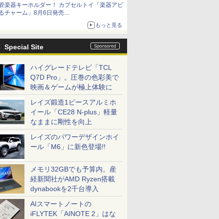
管楽器キーホルダー！ カプセルトイ「楽器アピ
種がラインナップ
るチャーム」8月6日発売
チューバ、テナサクなど5種各3色
もっと見る
Special Site
ハイグレードテレビ「TCL
Q7D Pro」。圧巻の色彩美で
映画＆ゲームが極上体験に
レイズ鍛造1ピースアルミホ
イール「CE28 N-plus」軽量
なままに剛性を向上
レイズのパワーデザインホイ
ール「M6」に新色登場!!
メモリ32GBでも予算内。産
経新聞社がAMD Ryzen搭載
dynabookを2千台導入
AIスマートノートの
iFLYTEK「AINOTE 2」はな