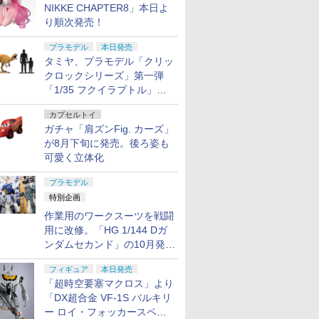
NIKKE CHAPTER8」本日よ
り順次発売！
プラモデル
本日発売
タミヤ、プラモデル「クリッ
クロックシリーズ」第一弾
「1/35 フクイラプトル」本
日発売！
カプセルトイ
ガチャ「肩ズンFig. カーズ」
が8月下旬に発売。後ろ姿も
可愛く立体化
プラモデル
特別企画
作業用のワークスーツを戦闘
用に改修。「HG 1/144 Dガ
ンダムセカンド」の10月発送
分が予約受付中【ガンダムベ
フィギュア
本日発売
ース撮り下ろし】
「超時空要塞マクロス」より
「DX超合金 VF-1S バルキリ
ー ロイ・フォッカースペシ