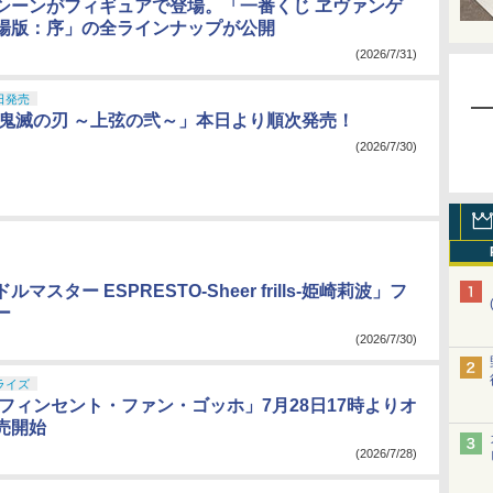
シーンがフィギュアで登場。「一番くじ ヱヴァンゲ
場版：序」の全ラインナップが公開
(2026/7/31)
日発売
 鬼滅の刃 ～上弦の弐～」本日より順次発売！
(2026/7/30)
マスター ESPRESTO-Sheer frills-姫崎莉波」フ
ー
(2026/7/30)
ライズ
 フィンセント・ファン・ゴッホ」7月28日17時よりオ
売開始
(2026/7/28)