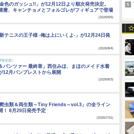
金色のガッシュ!!」が12月12日より順次発売決定。
清麿、キャンチョメとフォルゴレがフィギュアで登場
(2026/8/6)
新テニスの王子様 -俺は上にいくよ-」が12月24日発
(2026/8/4)
プライズ
＆パンツァー 最終章」西住みほ、まほのメイド水着
が12月バンプレストから展開
(2026/8/3)
虫類＆両生類～Tiny Friends～vol.3」の全ライン
！ 8月29日発売予定
(2026/7/31)