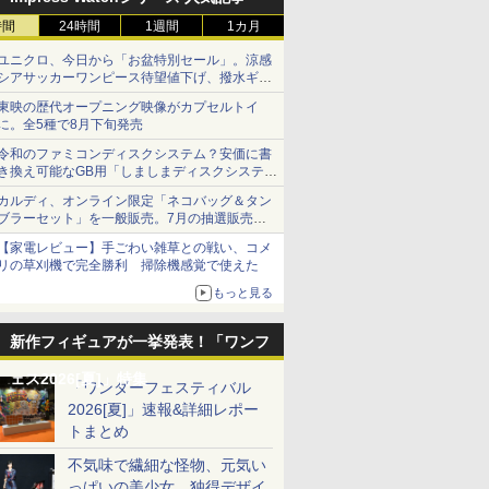
時間
24時間
1週間
1カ月
ユニクロ、今日から「お盆特別セール」。涼感
シアサッカーワンピース待望値下げ、撥水ギア
ショーツは1990円に
東映の歴代オープニング映像がカプセルトイ
に。全5種で8月下旬発売
令和のファミコンディスクシステム？安価に書
き換え可能なGB用「しましまディスクシステ
ム」
カルディ、オンライン限定「ネコバッグ＆タン
ブラーセット」を一般販売。7月の抽選販売の
当選無効分
【家電レビュー】手ごわい雑草との戦い、コメ
リの草刈機で完全勝利 掃除機感覚で使えた
もっと見る
新作フィギュアが一挙発表！「ワンフ
ェス2026[夏]」特集
「ワンダーフェスティバル
2026[夏]」速報&詳細レポー
トまとめ
不気味で繊細な怪物、元気い
っぱいの美少女、独得デザイ