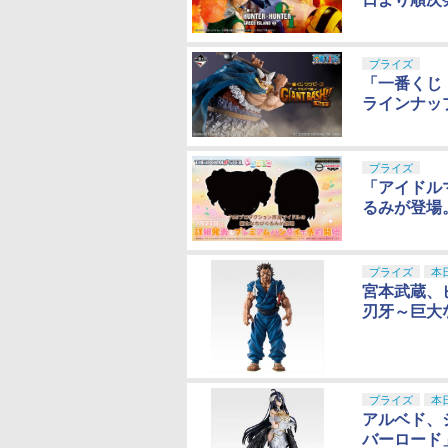
プライズ
「一番くじ ワ
ラインナッ
プライズ
「アイドル
るみが登場
プライズ
本
宮本武蔵、
刃牙～巨大
プライズ
本
アルベド、
バーロード