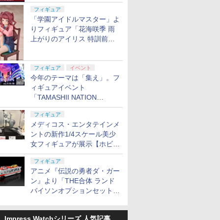
定
フィギュア
「学園アイドルマスター」よ
りフィギュア「花海咲季 雨
上がりのアイリス 特訓前
Ver.」が2027年4月に発売
フィギュア
イベント
今年のテーマは「集え」。フ
ィギュアイベント
「TAMASHII NATION
2026」が11月13日より開催
フィギュア
決定
メディコス・エンタテインメ
ントの新作1/4スケール美少
女フィギュアが展示【ホビー
メーカー合同展示会】
フィギュア
アニメ『伝説の勇者ダ・ガー
ン』より「THE合体 ランド
バイソンオプションセット」
が2027年5月に発売
Impress Watchシリーズ 人気記事