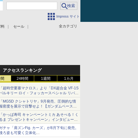
Impress サイト
全カテゴリ
材料
セール
アクセスランキング
時間
24時間
1週間
1カ月
「超時空要塞マクロス」より「DX超合金 VF-1S
バルキリー ロイ・フォッカースペシャル リバイ
バルVer.」本日発売！
「MGSD クシャトリヤ」9月発売、圧倒的な情
報密度を展示で目撃せよ！【ガンダムベース撮
り下ろし】
「かっぱ寿司 キャンペーントミカ あそべる！く
るま プレゼントキャンペーン」インタビュー
子どもが楽しめるかっぱ寿司ならではの体験と
ガチャ「肩ズンFig. カーズ」が8月下旬に発売。
コラボの楽しさを追求
後ろ姿も可愛く立体化
ライトニング・マックィーンやメーターなど4