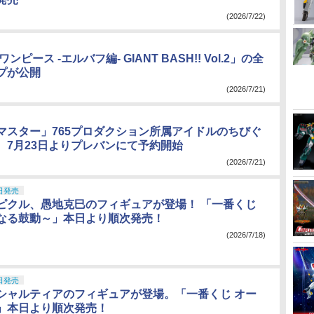
(2026/7/22)
ンピース -エルバフ編- GIANT BASH!! Vol.2」の全
プが公開
(2026/7/21)
マスター」765プロダクション所属アイドルのちびぐ
。7月23日よりプレバンにて予約開始
(2026/7/21)
日発売
ピクル、愚地克巳のフィギュアが登場！ 「一番くじ
なる鼓動～」本日より順次発売！
(2026/7/18)
日発売
シャルティアのフィギュアが登場。「一番くじ オー
」本日より順次発売！