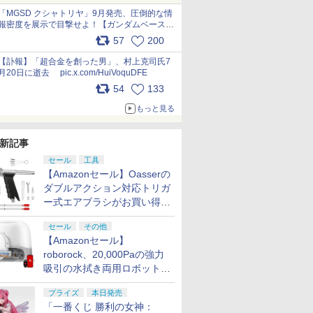
pic.x.com/nszPIDTpbg
「MGSD クシャトリヤ」9月発売、圧倒的な情
報密度を展示で目撃せよ！【ガンダムベース撮
り下ろし】 pic.x.com/3rPjsfk7qZ
57
200
【訃報】「超合金を創った男」、村上克司氏7
月20日に逝去 pic.x.com/HuiVoquDFE
54
133
もっと見る
新記事
セール
工具
【Amazonセール】Oasserの
ダブルアクション対応トリガ
ー式エアブラシがお買い得価
格で登場！
セール
その他
【Amazonセール】
roborock、20,000Paの強力
吸引の水拭き両用ロボット掃
除機「Qrevo Curv 2 Flow」
プライズ
本日発売
がお買い得！
「一番くじ 勝利の女神：