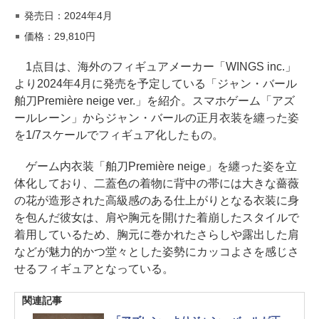
発売日：2024年4月
価格：29,810円
1点目は、海外のフィギュアメーカー「WINGS inc.」
より2024年4月に発売を予定している「ジャン・バール
舶刀Première neige ver.」を紹介。スマホゲーム「アズ
ールレーン」からジャン・バールの正月衣装を纏った姿
を1/7スケールでフィギュア化したもの。
ゲーム内衣装「舶刀Première neige」を纏った姿を立
体化しており、二蓋色の着物に背中の帯には大きな薔薇
の花が造形された高級感のある仕上がりとなる衣装に身
を包んだ彼女は、肩や胸元を開けた着崩したスタイルで
着用しているため、胸元に巻かれたさらしや露出した肩
などが魅力的かつ堂々とした姿勢にカッコよさを感じさ
せるフィギュアとなっている。
関連記事