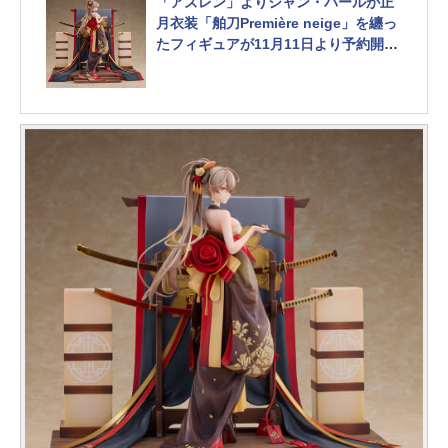
「アズレン」よりジャン・バールが正
月衣装「舶刀Première neige」を纏っ
たフィギュアが11月11日より予約開
始！
公式Xにて彩色見本初公開