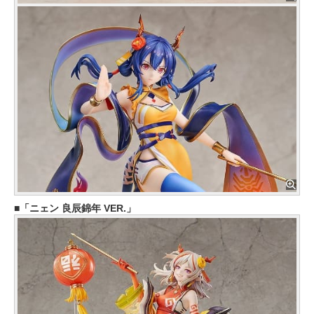
「ニェン 良辰錦年 VER.」