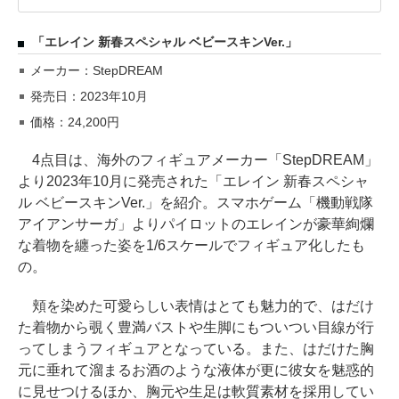
「エレイン 新春スペシャル ベビースキンVer.」
メーカー：StepDREAM
発売日：2023年10月
価格：24,200円
4点目は、海外のフィギュアメーカー「StepDREAM」
より2023年10月に発売された「エレイン 新春スペシャ
ル ベビースキンVer.」を紹介。スマホゲーム「機動戦隊
アイアンサーガ」よりパイロットのエレインが豪華絢爛
な着物を纏った姿を1/6スケールでフィギュア化したも
の。
頬を染めた可愛らしい表情はとても魅力的で、はだけ
た着物から覗く豊満バストや生脚にもついつい目線が行
ってしまうフィギュアとなっている。また、はだけた胸
元に垂れて溜まるお酒のような液体が更に彼女を魅惑的
に見せつけるほか、胸元や生足は軟質素材を採用してい