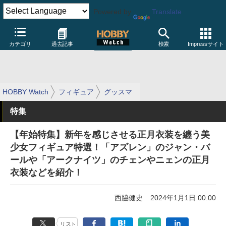
Powered by
Translate
カテゴリ
過去記事
検索
Impressサイト
HOBBY Watch
フィギュア
グッスマ
特集
【年始特集】新年を感じさせる正月衣装を纏う美
少女フィギュア特選！「アズレン」のジャン・バ
ールや「アークナイツ」のチェンやニェンの正月
衣装などを紹介！
西脇健史
2024年1月1日 00:00
リスト