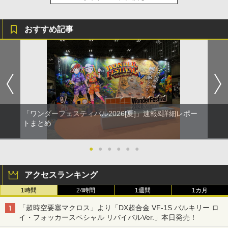
おすすめ記事
「ワンダーフェスティバル2026[夏]」速報&詳細レポー
トまとめ
●
●
●
●
●
●
アクセスランキング
1時間
24時間
1週間
1カ月
「超時空要塞マクロス」より「DX超合金 VF-1S バルキリー ロ
イ・フォッカースペシャル リバイバルVer.」本日発売！