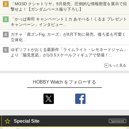
「MGSD クシャトリヤ」9月発売、圧倒的な情報密度を展示で目
撃せよ！【ガンダムベース撮り下ろし】
「かっぱ寿司 キャンペーントミカ あそべる！くるま プレゼント
キャンペーン」インタビュー
子どもが楽しめるかっぱ寿司ならではの体験とコラボの楽しさを
ガチャ「肩ズンFig. カーズ」が8月下旬に発売。後ろ姿も可愛く
追求
立体化
ライトニング・マックィーンやメーターなど4種がラインナップ
ゆずソフトがおくる最新作「ライムライト・レモネードジャム」
より「陽見恵凪」が1/3.5スケールフィギュアで登場！
メガネ姿も表現できるオプションパーツが付属
もっと見る
HOBBY Watch をフォローする
Special Site