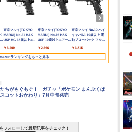
ェ
ね
用 リポガー
モデリングサポートグ
西村式デッサン人形 オ
東京マルイ エアーガン
ドローン カメラ付き【4K高
バンダイ ケロロ軍曹プ
【KAWA DESIGN】無
シューティングボック
ハピネット R/C うごかしち
モデリングサポートグ
ねんどろいどさぷらい
東京マルイ FINEST
モデリングサ
【当店独自で＋
マルイ G36C
リポバッテリ
 レ
ト
せ
 防炎 LIPO
ッズ メカサプライ21
リーブさん GRAY (可
各種用BBローダー XL
画質】ミニ 小型 免許不要 初
ラモC07 ちびケロ
防備なエリン(Erin)
ス ターゲットボック
ゃお スーパーショベル RCウ
ッズ メカサプライ18
ず 『Fate/Grand
BB 0.25g 4000発入
ッズ メカサプ
★要エントリ
ガジン 470rd
ド 箱タイプ 耐
デ
グ
 保護バッグ
ジョイントセットE ガ
動フィギュア)
心者 折りたたみ ドローン 小
5059244
illustration by Gwan-
ス ターゲットエアガ
ゴカシチヤオス-パ-シヨベル
ジョイントセット
Order』 オベロンコレ
(1kg)
ジョイントセ
古】[FIG] 
電池 防爆 保
￥1,714
￥3,095
ニ
発送、送料無
ンメタVer.【新品】 壽
型 高画質HD 初心者向け ス
E [通常版]【2027年1月
ン サバゲー スナイ
[RCウゴカシチヤオス-パ-シ
D【新品】 壽屋 M.S.G
クション(BOX) (塗装
F【新品】 壽屋
店限定 S.H.Fi
[ゆうパケッ
￥1,320
￥8,697
￥3,809
￥1,373
￥9,390
￥1,980
￥6,280
￥1,430
￥10,054
￥2,468
￥1,485
￥11,728
￥580
/M14
塗装
屋 M.S.G プラモデル
マホで操作可 携帯アプリ制
発売】[グッズ]
パー 的 練習 折り畳み
ヨベル]
プラモデル
済みフィギュア)
プラモデル
ィギュアーツ)
料、代引不可]
RA
バン
TAMASHII NATIONS
BANDAI SPIRITS(バン
東京マルイ(TOKYO
52TOYS BLINDBOX
HG 機動戦士ガンダム
東京マルイ(TOKYO
TAMASHII NATIONS
BANDAI SPIRITS(バン
東京マルイ No.10 ハイ
TAMASHII N
BANDAI SPI
クラウンモデル
 ト
KOTOBUKIYA 【宅配
御 収納ケース リアルタイム
BB弾 射撃 (ブラッ
KOTOBUKIYA 【宅配
KOTOBUKI
製法 仮面ラ
トラ
動
バ
S.H.フィギュアーツ
ダイ スピリッツ)
MARUI) No.21 H&K
ディズニー プリンセス
00 グラハム専用ユニオ
MARUI) No.16 H&K
オリジン・オブ・バル
ダイスピリッツ) 30MS
キャパ5.1 10歳以上 電
S.H.フィギュ
ダイ スピリッツ
10歳以上 エ
費
便のみ】
ラジコン クリスマス カメラ
ク) 誕生日プレゼン
便のみ】
便のみ】
ブドウアーム
ー
Y
4
ONE PIECE シャンク
HGAW 機動新世紀ガン
USP HG 18歳以上エア
On the Run シリーズ
ンフラッグカスタム
USP 10歳以上エアー
キリー 超時空要塞マク
SIS-H00 セスティエ[カ
動ブローバック フルオ
殻機動隊 THE
Fate/Grand 
ングライフル
マル
搭載 軽量 空撮 練習機
ト 楽天倉庫より発送
イダー鎧武 完
サウ
(イ
8歳
ス -マリンフォード頂
ダムX ガンダムエアマ
ーHOPハンドガン
ブラインドボックス フ
1/144スケール 色分け
HOPハンドガン 手動
ロス VF-1J バルキリー
ラーC] 色分け済みプラ
ート
IN THE SHE
ルトリア・キ
 ハ
フィギュア 
￥8,918
￥3,600
￥3,409
￥1,650
￥1,800
￥2,666
￥21,950
￥4,450
￥3,815
￥9,000
￥7,800
￥4,761
ィ
色
ク
上決戦- 約165mm
スター 1/144スケール
ィギュア ガチャガチャ
済みプラモデル
45th Anniv. 約225mm
モデル
子 約140mm
色分け済みプ
 対
ピリッツ(2025
PVC&ABS&布製 塗装
色分け済みプラモデル
コレクション 塗装済み
ABS&ダイキャスト製
PVC&ABS製
mazonランキングをもっと見る
済み可動フィギュア
コレクター・誕生日・
塗装済み可動フィギュ
可動フィギュ
新年のギフトに最適
ア
(一個入り)
3
4
5
6
たちがもぐもぐ！ ガチャ「ポケモン まんぷくぱ
スコットおかわり」7月中旬発売
イ
タミヤ クラフトツール
GSIクレオス Mr.トップ
タミヤ(TAMIYA) メイ
マジ・スク+
レ
シリーズ No.123 先細
コート 水性プレミアム
クアップ材シリーズ
プセット
tchをフォローして最新記事をチェック！
薄刃ニッパー (ゲート
トップコートスプレー
No.3 タミヤセメント