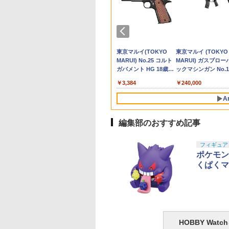
付き【4K高
ダイスピリッツ
店独自で＋P10倍
ントリーでポイン
ハピネット R/C うごかしち
【中古】【未組立】BB
【当店独自で＋P10倍
SIDE ARMS KJ
30MS オプションフェ
【当店独自で＋P10倍
《今月のフェア》
リポバッテリー用 リポガー
SBDキット M4A1 /
30MS オプションフ
【公式】＜送料込＞
リポバッテリー
 免許不要 初
1/144 RX-78-3 G-3
エントリー】【中
0倍／【8月4日20
ゃお スーパーショベル RCウ
戦士 No.150 魔星大将
★要エントリー】【中
WORKS Mk1ピストル
イスパーツ 表情セット
★要エントリー】【中
ELEMENT メンテナン
ド 箱タイプ 耐火 防炎 LIPO
SOPMOD / CQB-R /
イスパーツ 表情セッ
んどろいど 星街すい
ド 袋タイプ 耐火
 ドローン 小
ダム ［BEYOND
[FIG] 魂ウェブ商
8月11日1時59分ま
ゴカシチヤオス-パ-シヨベル
軍 「新SD戦国伝 超機
古】[FIG] 魂ウェブ商
用 KM25スリム105mm
8[カラーB] (プラモデ
古】[FIG] 魂ウェブ商
スマット(P220)
電池 防爆 保管 保護バッグ
シー / Mk18Mod.1用
7[カラーA] (プラモ
い セーラー衣装Ver. 
電池 防爆 保管
心者向け ス
OBAL]
定
WADSN PEQ-15
[RCウゴカシチヤオス-パ-シ
動大将軍」 [SDガンダ
店限定
サイレンサー直付けア
ル)
店限定 S.H.Figuarts(フ
[ゆうパケット発送、送料無
AK/G36/P90用
ル)
ッドスマイルカンパ
[ゆうパケット
158
,728
738
￥6,280
￥5,000
￥11,728
￥8,340
￥770
￥9,000
￥770
￥580
￥780
￥848
￥8,160
￥548
携帯アプリ制
.Figuarts(フィギュ
-5Cタイプ LEDフラ
ヨベル]
ムBB戦士]＜プラモデ
S.H.Figuarts(フィギュ
ッパーレシーバーセッ
ィギュアーツ) 仮面ラ
料、代引不可]
G3/MP5/STEYR/SIG
ー プラスチック製 
料、代引不可]
ASHII NATIONS
DAI SPIRITS(バン
マルイ No.2 ワル
TAMASHII NATIONS
BANDAI SPIRITS(バン
東京マルイ No.22
TAMASHII NATIONS
BANDAI SPIRITS(バン
東京マルイ(TOKYO
タカラトミー(TAKA
BANDAI SPIRITS(
東京マルイ (TOKYO
リアルタイム
ツ) 真骨彫製法 仮
ュライト BK サバ
ル＞（代引き不可）
アーツ) 真骨彫製法 仮
ト
イダーファイヤーガッ
用 電動ハンドガン用
済み可動フィギュア
H.フィギュアーツ 呪
 スピリッツ)
P38 10歳以上エア
S.H.フィギュアーツ TV
ダイ スピリッツ)
M92Fミリタリーモデ
S.H.フィギュアーツ
ダイ スピリッツ) 30MS
MARUI) No.25 コルト
TOMY) T-SPARK 
ダイ スピリッツ) 機
MARUI) ガスブロー
マス カメラ
イダー龍玄 ブドウ
6559
面ライダー龍玄 ブドウ
チャードデイブレイク/
リガーレスポンス燃
戦 伏黒甚爾 約
C 1/144 ザクII (ガ
OPハンドガン 手動
アニメ「呪術廻戦」 脹
HGUC 機動戦士ガンダ
ル HG 18歳以上エアー
（真骨彫製法） 仮面ラ
SIS-J00 メルンジャ[カ
ガバメント HG 18歳以
ンスフォーマー ニュ
警察パトレイバー EZ
ックマシンガン No.1
練習機
ムズ 仮面ライダー
アームズ 仮面ライダー
ガッチャードデイブレ
向上 スイッチ 東京
5mm PVC&ABS製
専用機) (機動戦士
相 約150mm
ム MSM-03 ゴッグ
HOPハンドガン 手動
イダーBLACK RX 約
ラーA] 色分け済みプラ
上エアーHOPハンドガ
レジェンズ NL-07 
RG 1/48 AV-98Plus 
20式 5.56mm小銃 1
 完成品 可動フィ
鎧武 完成品 可動フィ
イク スチームホッパー
イ 電動ガン モーター
,450
982
710
￥12,000
￥2,280
￥3,584
￥12,550
￥4,200
￥3,384
￥4,440
￥6,600
￥240,000
済み可動フィギュ
ダム)
PVC&ABS製 塗装済み
1/144スケール 色分け
150mm PVC&ABS&布
モデル
ン
ンドウェーブ 可動フ
ングラム・プラス) 
以上 ガスブローバッ
ア バンダイスピリ
ギュア バンダイスピリ
仮面ライダーガッチャ
イサイクル エアガン
可動フィギュア
済みプラモデル
製 塗装済み可動フィギ
ギュア
分け済みプラモデル
20250916)
ッツ(20250916)
ード 完成品 可動フィギ
応
A
ュア
ュア バンダイスピリッ
ツ
編集部のおすすめ記事
10
1
2
フィギュア
ポケモン
くぱくマ
ヤ(TAMIYA) クラ
パジコ シーラー 厚塗
GSIクレオス Mr.トップ
LOCTITE(ロックタ
ツールシリーズ
りツヤ出し
コート 水性プレミアム
ト) シールはがし プ
HOBBY Wa
.93 モデラーズニッ
トップコートスプレー
ミアム 220ml