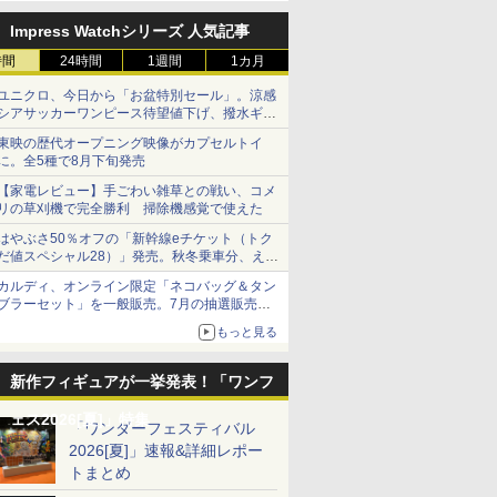
定
￥538
り作成 多寸法設計 立体
パーα (グレイ) プラモ
￥499
￥1,118
￥991
Impress Watchシリーズ 人気記事
彫刻 耐久 繰返し ハン
デル用工具 74093
ドメイドネイル (Bタイ
時間
24時間
1週間
1カ月
プ)
ユニクロ、今日から「お盆特別セール」。涼感
シアサッカーワンピース待望値下げ、撥水ギア
ショーツは1990円に
東映の歴代オープニング映像がカプセルトイ
に。全5種で8月下旬発売
【家電レビュー】手ごわい雑草との戦い、コメ
リの草刈機で完全勝利 掃除機感覚で使えた
はやぶさ50％オフの「新幹線eチケット（トク
だ値スペシャル28）」発売。秋冬乗車分、えき
ねっと限定
カルディ、オンライン限定「ネコバッグ＆タン
ブラーセット」を一般販売。7月の抽選販売の
当選無効分
もっと見る
新作フィギュアが一挙発表！「ワンフ
ェス2026[夏]」特集
「ワンダーフェスティバル
2026[夏]」速報&詳細レポー
トまとめ