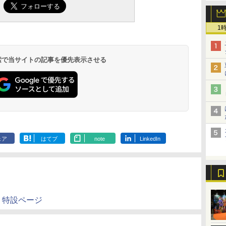
￥2,600
カット用) プラモデル
つや消し 88ml ホビー
(角びん) 40ml 模型用
￥2,674
￥710
￥184
用工具 74123
用仕上材 B603
接着剤 87003
1
 検索で当サイトの記事を優先表示させる
ェア
はてブ
note
LinkedIn
」特設ページ