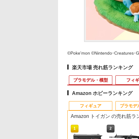
©Poke'mon ©Nintendo･Creatures･
楽天市場 売れ筋ランキング
プラモデル・模型
フィ
Amazon ホビーランキング
4
10
10
10
1
1
1
1
2
2
2
2
フィギュア
プラモデ
Amazon トイガン の売れ筋
10
10
10
1
1
1
2
2
2