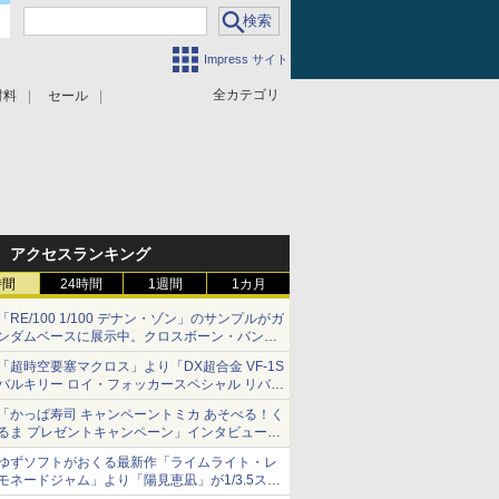
Impress サイト
全カテゴリ
材料
セール
アクセスランキング
時間
24時間
1週間
1カ月
「RE/100 1/100 デナン・ゾン」のサンプルがガ
ンダムベースに展示中。クロスボーン・バンガ
ードの制式量産機が間もなく発送【ガンダムベ
「超時空要塞マクロス」より「DX超合金 VF-1S
ース撮り下ろし】
バルキリー ロイ・フォッカースペシャル リバイ
バルVer.」本日発売！
「かっぱ寿司 キャンペーントミカ あそべる！く
るま プレゼントキャンペーン」インタビュー
子どもが楽しめるかっぱ寿司ならではの体験と
ゆずソフトがおくる最新作「ライムライト・レ
コラボの楽しさを追求
モネードジャム」より「陽見恵凪」が1/3.5スケ
ールフィギュアで登場！