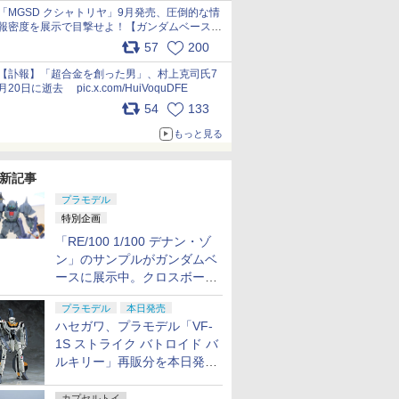
pic.x.com/nszPIDTpbg
「MGSD クシャトリヤ」9月発売、圧倒的な情
報密度を展示で目撃せよ！【ガンダムベース撮
り下ろし】 pic.x.com/3rPjsfk7qZ
57
200
【訃報】「超合金を創った男」、村上克司氏7
月20日に逝去 pic.x.com/HuiVoquDFE
54
133
もっと見る
新記事
プラモデル
特別企画
「RE/100 1/100 デナン・ゾ
ン」のサンプルがガンダムベ
ースに展示中。クロスボー
ン・バンガードの制式量産機
プラモデル
本日発売
が間もなく発送【ガンダムベ
ハセガワ、プラモデル「VF-
ース撮り下ろし】
1S ストライク バトロイド バ
ルキリー」再販分を本日発
売！
カプセルトイ