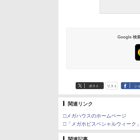
￥538
α (グレイ) プラモ
光沢 88ml ホビー用仕
1
￥748
￥962
用工具 74093
上材 B601
Google
ポスト
リスト
シ
関連リンク
□メガハウスのホームページ
□「メガホビスペシャルウィーク
関連記事