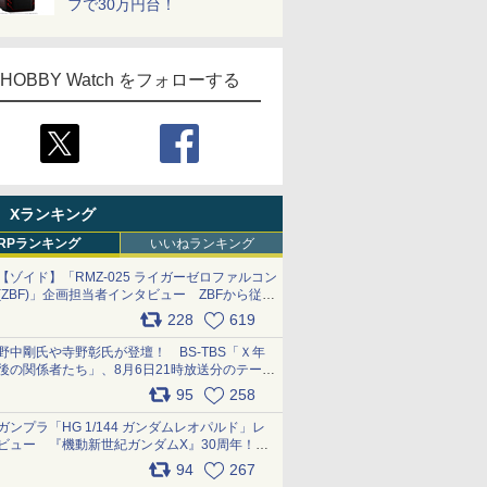
フで30万円台！
HOBBY Watch をフォローする
Xランキング
RPランキング
いいねランキング
【ゾイド】「RMZ-025 ライガーゼロファルコン
(ZBF)」企画担当者インタビュー ZBFから従来
デザインまで再現可能なボリューム満点のキッ
228
619
ト pic.x.com/6zOqQAQKkX
野中剛氏や寺野彰氏が登壇！ BS-TBS「Ｘ年
後の関係者たち」、8月6日21時放送分のテーマ
は「超合金」！ pic.x.com/uWyt1uyuFm
95
258
ガンプラ「HG 1/144 ガンダムレオパルド」レ
ビュー 『機動新世紀ガンダムX』30周年！イ
ンナーアームガトリングの変形機構まで再現し
94
267
最新フォーマットでキット化！