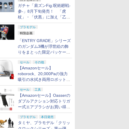
ガチャ「肩ズンFig.呪術廻戦-
参-」8月下旬発売！ 「虎
杖」・「伏黒」に加え「乙
骨」・「脹相」がラインナッ
プラモデル
プ
特別企画
「ENTRY GRADE」シリーズ
のガンダム3機が浮世絵の飾
りをまとった限定パッケージ
で8月29日に発売！ お土産
セール
その他
にもピッタリ!?【ガンダムベ
【Amazonセール】
ース撮り下ろし】
roborock、20,000Paの強力
吸引の水拭き両用ロボット掃
除機「Qrevo Curv 2 Flow」
セール
工具
がお買い得！
【Amazonセール】Oasserの
ダブルアクション対応トリガ
ー式エアブラシがお買い得価
格で登場！
プラモデル
本日発売
タミヤ、プラモデル「クリッ
クロックシリーズ」第一弾