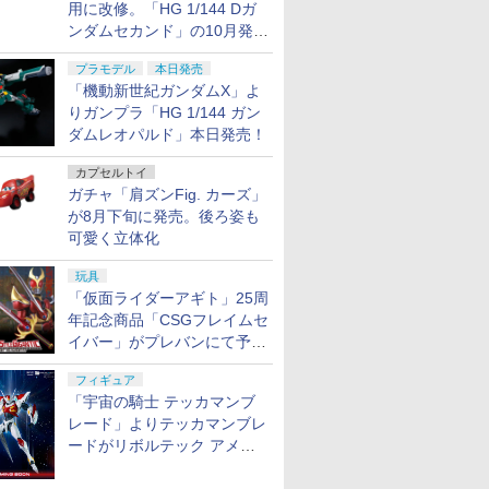
用に改修。「HG 1/144 Dガ
ポートグ
P10倍
 スペアマ
ー用 リポガー
HG 1/144 『機動戦士ガ
【当店独自で＋P10倍
《サマーフェア》【ポ
リポバッテリー用 リポガー
お買い物マラソン クー
【当店独自で＋P10倍
《今月のフェア》UFC
ドローン カメラ付き【4K高
バンダイスピリッツ
【当店独自で＋P10倍
＼エントリーでポイン
ハピネット R/C
【中古】【
【当店独自
SIDE ARM
ンダムセカンド」の10月発送
ライ31
ー】【中
火 防炎 LIPO
ンダム 閃光のハサウェ
★要エントリー】【中
イント10倍】
ド 袋タイプ 耐火 防炎 LIPO
ポン利用 Arrtx アクリ
★要エントリー】【中
BDU メンズ 迷彩 パン
画質】ミニ 小型 免許不要 初
HG 1/144 RX-78-3 G-3
★要エントリー】【中
ト10倍／【8月4日20
ゃお スーパーシ
戦士 No.1
★要エント
WORKS 
分が予約受付中【ガンダムベ
ット
魂ウェブ商
管 保護バッグ
イ』 グスタフ・カール
古】[FIG] 魂ウェブ商
WOSPORT ハーフボデ
電池 防爆 保管 保護バッグ
ルマーカー 30色 金属
古】[FIG] 魂ウェブ商
ツ 【各サイズ・各カラ
心者 折りたたみ ドローン 小
ガンダム ［BEYOND
古】[FIG] 魂ウェブ商
時〜8月11日1時59分ま
ゴカシチヤオス-
軍 「新SD
古】[FIG
用 KM25
プラモデル
本日発売
ース撮り下ろし】
 M.S.G
guarts(フ
ト発送、送料無
00型 (プラモデル)【ク
店限定 S.H.Figuarts(フ
ィメタルターゲット
[ゆうパケット発送、送料無
色系・グレー色系 建築
店限定 S.H.Figuarts(フ
ーあり】
型 高画質HD 初心者向け ス
GLOBAL]
店限定
で】WADSN PEQ-15
[RCウゴカシチヤ
動大将軍」 
店限定
サイレンサ
￥3,534
￥11,728
￥3,696
￥548
￥3,999
￥11,728
￥2,475
￥3,809
￥4,158
￥11,728
￥7,738
￥6,280
￥5,000
￥11,728
￥8,340
「機動新世紀ガンダムX」よ
 真骨彫
レジットカード決済限
ィギュアーツ) 真骨彫
Silver
料、代引不可]
画・プラモデル用 羽子
ィギュアーツ) 真骨彫
マホで操作可 携帯アプリ制
S.H.Figuarts(フィギュ
LA-5Cタイプ LEDフラ
ヨベル]
ムBB戦士
S.H.Figu
ッパーレシ
ATIONS
RITS(バン
 AK47
TAMASHII NATIONS
マックスファクトリー
東京マルイ コルトパイ
りガンプラ「HG 1/144 ガン
【POP MART 公式スト
BANDAI SPIRITS(バン
東京マルイ (TOKYO
TAMASHII NATIONS
BANDAI SPIRITS(バン
東京マルイ No.2 ワル
TAMASHII
BANDAI S
東京マルイ 
YA 【宅配
イダー龍玄
定】
製法 仮面ライダー龍玄
板 3Dプリンター 高隠
製法 仮面ライダー龍玄
御 収納ケース リアルタイム
アーツ) 真骨彫製法 仮
ッシュライト BK サバ
ル＞（代引
アーツ) 真
ト
アーツ 攻
) 30MS
アーコッキ
S.H.フィギュアーツ 呪
PLAMATEA MXちゃん
ソン 357マグナム 4イ
ア】THE MONSTERS
ダイ スピリッツ)
MARUI) BBエアリボル
S.H.フィギュアーツ 呪
ダイ スピリッツ)
サーP38 10歳以上エア
S.H.フィ
ダイ スピ
M92Fミ
ズ 仮面ラ
ブドウアームズ 仮面ラ
蔽力 高付着性 防水性
ブドウアームズ 仮面ラ
ラジコン クリスマス カメラ
面ライダー龍玄 ブドウ
ゲー
6559
面ライダー
ダムレオパルド」本日発売！
 GHOST
Order ア
 ブラック
術廻戦 懐玉・玉折 五条
組み立て式プラモデル
ンチ ブラックモデル
Big into Energy シリ
HGUC 機動戦士ガンダ
バー No.7 M29 .44マグ
術廻戦 伏黒甚爾 約
HGUC 1/144 ザクII (ガ
ーHOPハンドガン 手動
アニメ「呪
HGUC 
ル HG 1
成品 可動
イダー鎧武 完成品 可動
筆 良質繊維 生地 ガラ
イダー鎧武 完成品 可動
搭載 軽量 空撮 練習機
アームズ 仮面ライダー
アームズ 
LL 草薙素
ャスター
悟-呪術高専- 約160mm
ノンスケール 全高約
10歳以上エアーHOPリ
ーズ ぬいぐるみペンダ
ム ザクI(黒い三連星仕
ナム 6.5インチ ブラッ
155mm PVC&ABS製
ルマ専用機) (機動戦士
相 約150
ム MSM-0
HOPハン
バンダイス
フィギュア バンダイス
ス 金属 DIY ペイント
フィギュア バンダイス
鎧武 完成品 可動フィ
鎧武 完成
カプセルトイ
￥8,373
￥9,980
￥4,486
￥2,750
￥2,202
￥5,391
￥11,450
￥2,982
￥2,710
￥12,000
￥2,280
￥3,584
ラモデル
PVC&ABS製 塗装済み
160mm
ボルバー エアコッキン
ント 【1ピース】 エナ
様) 1/144スケール 色分
クモデル 10歳以上 エ
塗装済み可動フィギュ
ガンダム)
PVC&AB
1/144ス
0916)
ピリッツ(20250916)
速乾 画材 絵の具 クリ
ピリッツ(20250916)
ギュア バンダイスピリ
ギュア バ
ガチャ「肩ズンFig. カーズ」
 塗装済み
可動フィギュア
グ
ジーラブブ labubu ラ
け済みプラモデル
アリボルバー
ア
可動フィギ
済みプラモ
スマス プレゼント プラ
ッツ(20250916)
ッツ(20250
が8月下旬に発売。後ろ姿も
ア
ブブ らぶぶ ポップマー
モデルにも適合
可愛く立体化
ト ブラインドボックス
フィギュア おもちゃ ガ
玩具
チャガチャ プラモデル
7
8
9
10
「仮面ライダーアギト」25周
ギフト 推し活 ポプマ
正規品
年記念商品「CSGフレイムセ
イバー」がプレバンにて予約
開始
フィギュア
「宇宙の騎士 テッカマンブ
レード」よりテッカマンブレ
保護キャッ
シリコンモールド クロ
ードがリボルテック アメイ
武藤商事(Muto Syouji)
タミヤ(TAMIYA) クラ
パジコ シ
ムハート 4種
プラリペア クリアー
フトツールシリーズ
りツヤ出し
ジング・ヤマグチで商品化決
6.7×3.6cm 柄型枠 爪飾
PL16C 【HTRC 3】
No.93 モデラーズニッ