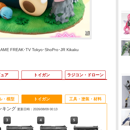
GAME FREAK･TV Tokyo･ShoPro･JR Kikaku
ギュア
トイガン
ラジコン・ドローン
3
3
3
3
4
4
4
4
5
5
5
6
6
6
1
ル・模型
トイガン
工具・塗装・材料
ランキング
更新日時：2026/08/09 00:13
3
3
3
4
4
4
5
5
5
6
6
6