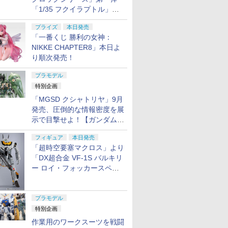
「1/35 フクイラプトル」本
日発売！
プライズ
本日発売
「一番くじ 勝利の女神：
NIKKE CHAPTER8」本日よ
り順次発売！
プラモデル
特別企画
「MGSD クシャトリヤ」9月
発売、圧倒的な情報密度を展
示で目撃せよ！【ガンダムベ
ース撮り下ろし】
フィギュア
本日発売
「超時空要塞マクロス」より
「DX超合金 VF-1S バルキリ
ー ロイ・フォッカースペシ
7
7
7
2
8
8
8
3
9
9
9
4
10
10
10
ャル リバイバルVer.」本日発
売！
プラモデル
特別企画
7
7
7
8
8
8
9
9
9
10
10
10
作業用のワークスーツを戦闘