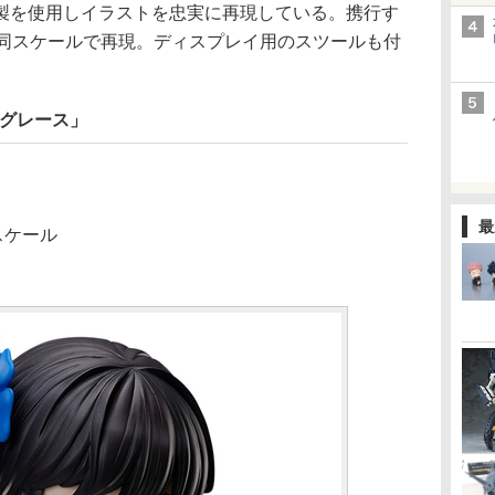
製を使用しイラストを忠実に再現している。携行す
も同スケールで再現。ディスプレイ用のスツールも付
式グレース」
最
スケール