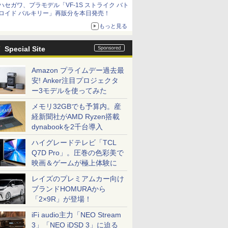
ハセガワ、プラモデル「VF-1S ストライク バト
種がラインナップ
ロイド バルキリー」再販分を本日発売！
もっと見る
Special Site
Amazon プライムデー過去最
安! Anker注目プロジェクタ
ー3モデルを使ってみた
メモリ32GBでも予算内。産
経新聞社がAMD Ryzen搭載
dynabookを2千台導入
ハイグレードテレビ「TCL
Q7D Pro」。圧巻の色彩美で
映画＆ゲームが極上体験に
レイズのプレミアムカー向け
ブランドHOMURAから
「2×9R」が登場！
iFi audio主力「NEO Stream
3」「NEO iDSD 3」に迫る