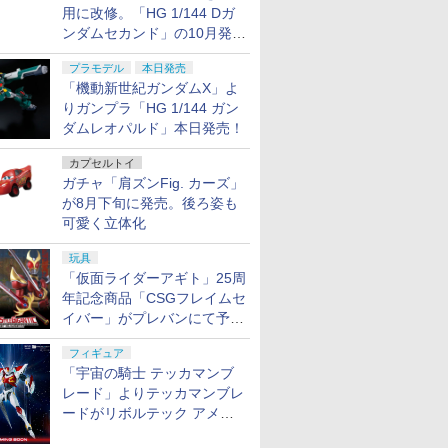
用に改修。「HG 1/144 Dガ
ンダムセカンド」の10月発送
分が予約受付中【ガンダムベ
プラモデル
本日発売
ース撮り下ろし】
「機動新世紀ガンダムX」よ
りガンプラ「HG 1/144 ガン
ダムレオパルド」本日発売！
カプセルトイ
ガチャ「肩ズンFig. カーズ」
が8月下旬に発売。後ろ姿も
可愛く立体化
玩具
「仮面ライダーアギト」25周
年記念商品「CSGフレイムセ
イバー」がプレバンにて予約
開始
フィギュア
「宇宙の騎士 テッカマンブ
レード」よりテッカマンブレ
ードがリボルテック アメイ
ジング・ヤマグチで商品化決