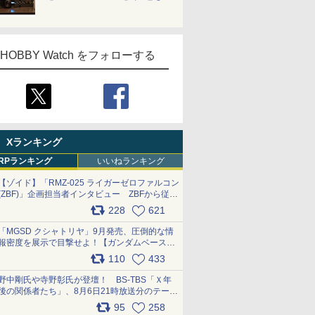
HOBBY Watch をフォローする
Xランキング
RPランキング
いいねランキング
【ゾイド】「RMZ-025 ライガーゼロファルコン
(ZBF)」企画担当者インタビュー ZBFから従来
デザインまで再現可能なボリューム満点のキッ
228
621
ト pic.x.com/6zOqQAQKkX
「MGSD クシャトリヤ」9月発売、圧倒的な情
報密度を展示で目撃せよ！【ガンダムベース撮
り下ろし】 pic.x.com/3rPjsfk7qZ
110
433
野中剛氏や寺野彰氏が登壇！ BS-TBS「Ｘ年
後の関係者たち」、8月6日21時放送分のテーマ
は「超合金」！ pic.x.com/uWyt1uyuFm
95
258