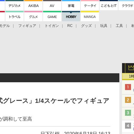
モデル
フィギュア
トイガン
RC
グッズ
玩具
工具
1
式グレース」1/4スケールでフィギュア
が調和して至高
日下弘樹
2020年6月18日 16:13