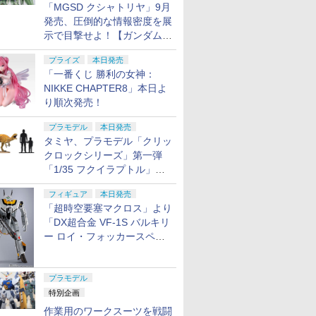
「MGSD クシャトリヤ」9月
発売、圧倒的な情報密度を展
示で目撃せよ！【ガンダムベ
ース撮り下ろし】
プライズ
本日発売
「一番くじ 勝利の女神：
NIKKE CHAPTER8」本日よ
り順次発売！
プラモデル
本日発売
タミヤ、プラモデル「クリッ
クロックシリーズ」第一弾
「1/35 フクイラプトル」本
日発売！
フィギュア
本日発売
「超時空要塞マクロス」より
「DX超合金 VF-1S バルキリ
ー ロイ・フォッカースペシ
ャル リバイバルVer.」本日発
売！
プラモデル
特別企画
作業用のワークスーツを戦闘