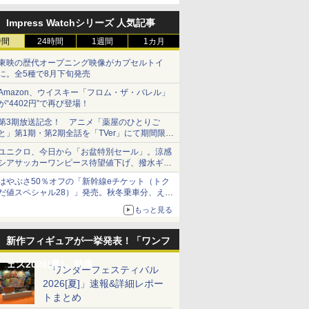
定
Impress Watchシリーズ 人気記事
時間
24時間
1週間
1カ月
東映の歴代オープニング映像がカプセルトイ
に。全5種で8月下旬発売
Amazon、ウイスキー「フロム・ザ・バレル」
が“4402円”で再び登場！
第3期放送記念！ アニメ「薬屋のひとりご
と」第1期・第2期全話を「TVer」にて期間限定
で順次無料配信開始
ユニクロ、今日から「お盆特別セール」。涼感
シアサッカーワンピース待望値下げ、撥水ギア
ショーツは1990円に
はやぶさ50％オフの「新幹線eチケット（トク
だ値スペシャル28）」発売。秋冬乗車分、えき
ねっと限定
もっと見る
新作フィギュアが一挙発表！「ワンフ
ェス2026[夏]」特集
「ワンダーフェスティバル
2026[夏]」速報&詳細レポー
トまとめ