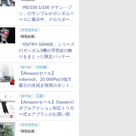
「RE/100 1/100 デナン・ゾ
ン」のサンプルがガンダムベ
ースに展示中。クロスボー
ン・バンガードの制式量産機
プラモデル
が間もなく発送【ガンダムベ
特別企画
ース撮り下ろし】
「ENTRY GRADE」シリーズ
のガンダム3機が浮世絵の飾
りをまとった限定パッケージ
で8月29日に発売！ お土産
セール
その他
にもピッタリ!?【ガンダムベ
【Amazonセール】
ース撮り下ろし】
roborock、20,000Paの強力
吸引の水拭き両用ロボット掃
除機「Qrevo Curv 2 Flow」
セール
工具
がお買い得！
【Amazonセール】Oasserの
ダブルアクション対応トリガ
ー式エアブラシがお買い得価
格で登場！
プラモデル
特別企画