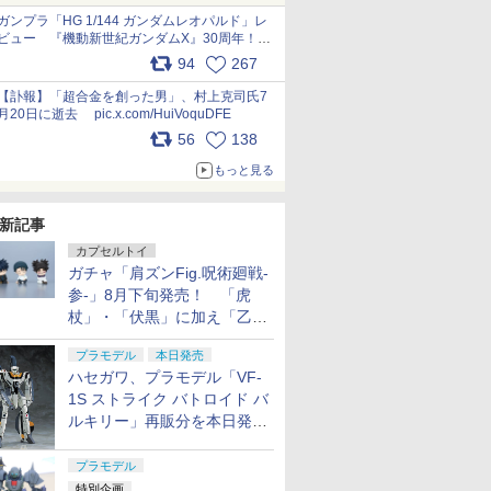
ガンプラ「HG 1/144 ガンダムレオパルド」レ
ビュー 『機動新世紀ガンダムX』30周年！イ
ンナーアームガトリングの変形機構まで再現し
94
267
最新フォーマットでキット化！
pic.x.com/nszPIDTpbg
【訃報】「超合金を創った男」、村上克司氏7
月20日に逝去 pic.x.com/HuiVoquDFE
56
138
もっと見る
新記事
カプセルトイ
ガチャ「肩ズンFig.呪術廻戦-
参-」8月下旬発売！ 「虎
杖」・「伏黒」に加え「乙
骨」・「脹相」がラインナッ
プラモデル
本日発売
プ
ハセガワ、プラモデル「VF-
1S ストライク バトロイド バ
ルキリー」再販分を本日発
売！
プラモデル
特別企画