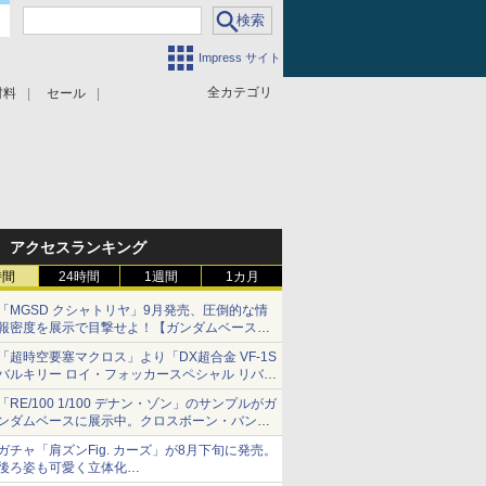
Impress サイト
全カテゴリ
材料
セール
アクセスランキング
時間
24時間
1週間
1カ月
「MGSD クシャトリヤ」9月発売、圧倒的な情
報密度を展示で目撃せよ！【ガンダムベース撮
り下ろし】
「超時空要塞マクロス」より「DX超合金 VF-1S
バルキリー ロイ・フォッカースペシャル リバイ
バルVer.」本日発売！
「RE/100 1/100 デナン・ゾン」のサンプルがガ
ンダムベースに展示中。クロスボーン・バンガ
ードの制式量産機が間もなく発送【ガンダムベ
ガチャ「肩ズンFig. カーズ」が8月下旬に発売。
ース撮り下ろし】
後ろ姿も可愛く立体化
ライトニング・マックィーンやメーターなど4