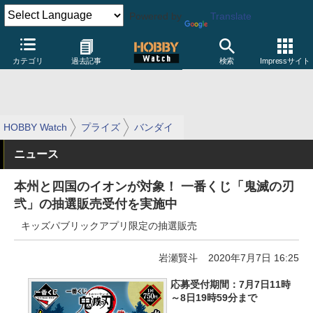
Powered by
Translate
カテゴリ
過去記事
検索
Impressサイト
HOBBY Watch
プライズ
バンダイ
ニュース
本州と四国のイオンが対象！ 一番くじ「鬼滅の刃
弐」の抽選販売受付を実施中
キッズパブリックアプリ限定の抽選販売
岩瀬賢斗
2020年7月7日 16:25
応募受付期間：7月7日11時
～8日19時59分まで