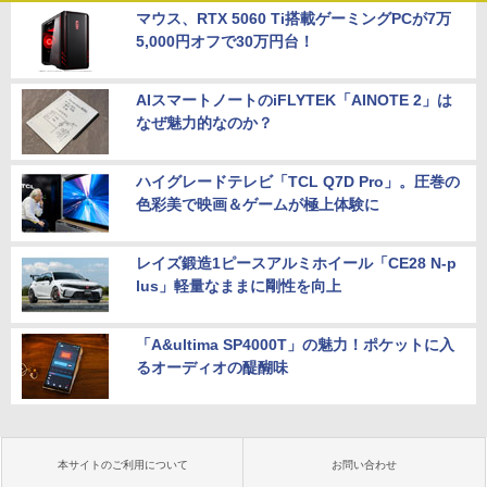
マウス、RTX 5060 Ti搭載ゲーミングPCが7万
5,000円オフで30万円台！
AIスマートノートのiFLYTEK「AINOTE 2」は
なぜ魅力的なのか？
ハイグレードテレビ「TCL Q7D Pro」。圧巻の
色彩美で映画＆ゲームが極上体験に
レイズ鍛造1ピースアルミホイール「CE28 N-p
lus」軽量なままに剛性を向上
「A&ultima SP4000T」の魅力！ポケットに入
るオーディオの醍醐味
本サイトのご利用について
お問い合わせ