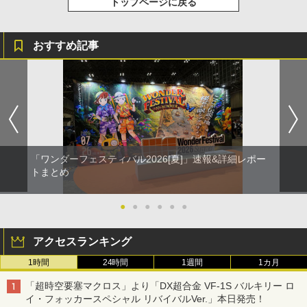
トップページに戻る
おすすめ記事
「ワンダーフェスティバル2026[夏]」速報&詳細レポー
トまとめ
●
●
●
●
●
●
アクセスランキング
1時間
24時間
1週間
1カ月
「超時空要塞マクロス」より「DX超合金 VF-1S バルキリー ロ
イ・フォッカースペシャル リバイバルVer.」本日発売！