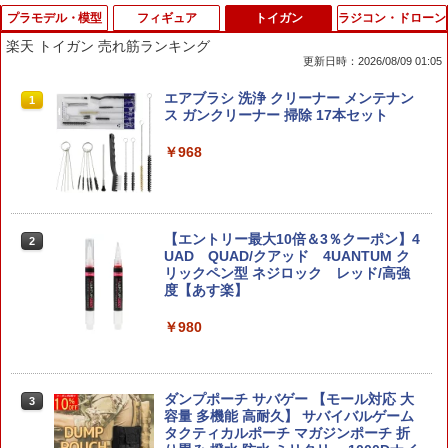
プラモデル・模型
フィギュア
トイガン
ラジコン・ドローン
楽天 トイガン 売れ筋ランキング
更新日時：2026/08/09 01:05
プラモデル アクションベース7 クリアカ
Gift+ 1/8 『ゼンレスゾーンゼロ』 エレ
エアブラシ 洗浄 クリーナー メンテナン
1
1
1
ラー 1/144スケール ACTION BASE7 CL
ン・ジョー 華やぐ遊歩Ver. (フィギュア)
ス ガンクリーナー 掃除 17本セット
EAR COLOR バンダイ スピリッツ BAN
DAI SPIRITS パーツ
￥6,741
￥968
￥790
ガチャ【映画ちいかわ 人魚の島のひみつ
【エントリー最大10倍＆3％クーポン】4
2
2
ラメアクリルキーホルダー 6種セット 】
UAD QUAD/クアッド 4UANTUM ク
タミヤ ミニ四駆グレードアップパーツ A
2
※コンプリートセットではありません ガ
リックペン型 ネジロック レッド/高強
Rシャーシ ファーストトライパーツセッ
チャガチャ カプセルトイ ガチャ
度【あす楽】
ト 【15450】 (プラモデル)
￥1,980
￥980
￥1,100
【国内正規代理店】 JOYTOY ジョイト
ダンプポーチ サバゲー 【モール対応 大
EG 1/144 GAT-X105 ストライクガンダ
3
3
3
イ ウォーハンマー40,000 ティラニッド
容量 多機能 高耐久】 サバイバルゲーム
ム (機動戦士ガンダムSEED)【新品】 ガ
ハイヴフリート・リヴァイアサン ティラ
タクティカルポーチ マガジンポーチ 折
ンプラ エントリーグレード プラモデル