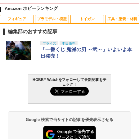
Amazon ホビーランキング
フィギュア
プラモデル・模型
トイガン
工具・塗装・材料
53088 【TAMIYA/タミヤ】 RCオプショ
1
ンパーツ OP88 6024 4駆前輪スクエアス
編集部のおすすめ記事
パイクタイヤ
TAMASHII NATIONS S.H.フィギュアー
BANDAI SPIRITS(バンダイ スピリッツ)
東京マルイ(TOKYO MARUI) No.25 コル
GSIクレオス Mr.トップコート 水性プレ
プライズ
本日発売
1
1
1
1
￥501
ツ（真骨彫製法） 仮面ライダーBLACK
30MS SIS-J00 メルンジャ[カラーA] 色
ト ガバメント HG 18歳以上エアーHOP
ミアムトップコートスプレー 光沢 88ml
「一番くじ 鬼滅の刃 ～弐～」いよいよ本
RX 約150mm PVC&ABS&布製 塗装済み
分け済みプラモデル
ハンドガン
ホビー用仕上材 B601
日発売！
可動フィギュア
￥4,200
￥3,384
￥748
53084 【TAMIYA/タミヤ】 RCオプショ
2
￥12,550
ンパーツ OP84 6029 後輪スクエアスパ
イクタイヤ
HOBBY Watchをフォローして最新記事をチ
ェック！
BANDAI SPIRITS(バンダイ スピリッツ)
東京マルイ (TOKYO MARUI) ガスブロー
LOCTITE(ロックタイト) シールはがし
2
2
2
￥539
タカラトミー(TAKARA TOMY) T-SPAR
機動警察パトレイバー EZY RG 1/48 AV-
バックマシンガン No.14 20式 5.56mm
プレミアム 220ml
2
K トランスフォーマー ニューレジェンズ
98Plus (イングラム・プラス) 色分け済
小銃 18歳以上 ガスブローバック
NL-07 サウンドウェーブ 可動フィギュア
みプラモデル
￥962
￥240,000
タミヤ 1/32 フルカウルミニ四駆シリー
3
￥4,440
￥6,600
ズ No.52 ブロッケンギガント プレミア
Google 検索で当サイトの記事を優先表示させる
ム(FM-Aシャーシ) 19452
タミヤ クラフトツールシリーズ No.123
東京マルイ(TOKYO MARUI) No.21 H&K
3
3
￥1,287
先細薄刃ニッパー (ゲートカット用) プラ
TAMASHII NATIONS S.H.フィギュアー
BANDAI SPIRITS(バンダイ スピリッツ)
USP HG 18歳以上エアーHOPハンドガン
3
3