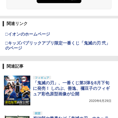
モデル用工具 74123
ツ ONE PIECE シャンクス -マリンフォ
HGAW 機動新世紀ガンダムX ガンダムエ
ード頂上決戦- 約165mm PVC&ABS&布
アマスター 1/144スケール 色分け済みプ
￥3,409
製 塗装済み可動フィギュア
ラモデル
￥2,674
マジックフライングボール フライングボ
4
ール 本物 空飛ぶボール LEDライト付き
￥8,918
￥3,600
関連リンク
ジャイロボール 浮くボール ドローン
東京マルイ(TOKYO MARUI) No.16 H&K
4
GSIクレオス Mr.トップコート 水性プレ
USP 10歳以上エアーHOPハンドガン 手
4
￥1,580
□イオンのホームページ
ミアムトップコートスプレー つや消し 8
動
8ml ホビー用仕上材 B603
52TOYS BLINDBOX ディズニー プリン
HG 機動戦士ガンダム00 グラハム専用ユ
4
4
□キッズパブリックアプリ限定一番くじ「鬼滅の刃 弐」
セス On the Run シリーズ ブラインドボ
ニオンフラッグカスタム 1/144スケール
￥2,666
のページ
ックス フィギュア ガチャガチャ コレク
色分け済みプラモデル
￥710
HAC（ハック） HAC5128 カメラ付きド
5
ション 塗装済み コレクター・誕生日・
ローン スカイフォース スマホ操作可能
新年のギフトに最適 (一個入り)
￥1,800
空撮ドローン ヘッドレスモード 360度フ
東京マルイ No.10 ハイキャパ5.1 10歳以
リップ 速度切替 かっこいい 子ども 誕生
関連記事
5
￥1,650
タミヤ(TAMIYA) メイクアップ材シリー
上 電動ブローバック フルオート
5
日 お祝い ギフト プレゼント
ズ No.3 タミヤセメント(角びん) 40ml 模
フィギュア
型用接着剤 87003
BANDAI SPIRITS(バンダイスピリッツ)
￥3,815
5
￥2,240
「鬼滅の刃」、一番くじ第3弾を8月下旬
30MS SIS-H00 セスティエ[カラーC] 色
TAMASHII NATIONS オリジン・オブ・
分け済みプラモデル
￥184
に発売！ しのぶ、善逸、禰豆子のフィギ
5
バルキリー 超時空要塞マクロス VF-1J
ュア彩色原型画像が公開
バルキリー45th Anniv. 約225mm ABS&
￥4,450
2020年6月29日
ダイキャスト製 塗装済み可動フィギュア
￥21,950
雑貨