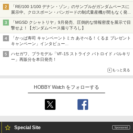
「RE/100 1/100 デナン・ゾン」のサンプルがガンダムベースに
展示中。クロスボーン・バンガードの制式量産機が間もなく発送
【ガンダムベース撮り下ろし】
「MGSD クシャトリヤ」9月発売、圧倒的な情報密度を展示で目
撃せよ！【ガンダムベース撮り下ろし】
「かっぱ寿司 キャンペーントミカ あそべる！くるま プレゼント
キャンペーン」インタビュー
子どもが楽しめるかっぱ寿司ならではの体験とコラボの楽しさを
ハセガワ、プラモデル「VF-1S ストライク バトロイド バルキリ
追求
ー」再販分を本日発売！
もっと見る
HOBBY Watch をフォローする
Special Site