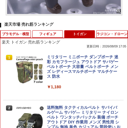
楽天市場 売れ筋ランキング
プラモデル・模型
フィギュア
トイガン
ラジコン・ドローン
楽天 トイガン 売れ筋ランキング
更新日時：2026/08/09 17:05
楽プラ スナップキット No.26-RD フェラ
ねんどろいど キャラクター・ボーカル・
ミリタリー ミニポーチ ダンプポーチ 迷
1
1
1
ーリ 512 BB(レッド) プラモデル[アオシ
シリーズ01 初音ミク モニタリングVer.
彩 カモフラージュ アウトドア サバゲー
マ]《発売済・在庫品》
[グッドスマイルカンパニー]【送料無
ベルトポーチ 大容量 ベルトポーチ メン
料】《01月予約》
ズ レディースマルチポーチ マルチケー
ス 防水
￥2,050
￥7,020
￥1,180
アオシマ 1/32 日野 デュトロ パッカー車
2
Aラクプラ25PKヒノデユトロパツカ-シ
ちいかわ グッズ 公式 ちいかわだらけフ
2
ヤ [Aラクプラ25PKヒノデユトロパツカ-
ィギュア GPSBOX 全6種 ボックス販売
送料無料 タクティカルベルト サバイバ
2
シヤ]
6個入り グレイ・パーカー・サービス コ
ルゲーム サバゲ― ミリタリー ナイロン
ンプリートBOX
ベルト ワンタッチバックル 装備 ポーチ
アウトドア DIY 作業用 メンズ 男性用 シ
￥2,200
ンプル 無地 単色 カジュアル 普段使い お
￥7,920