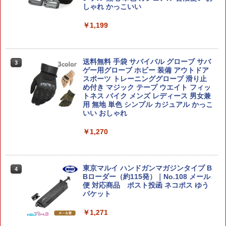
しゃれ かっこいい
￥1,199
ロボット プラモデル LEDユニット 赤黄
3
各2個入 電飾 ラジコン ジオラマ 赤2・黄
2026年10月予約 ガチャ【ないぞうくん
3
2 (赤・黄)
とさいぼうちゃん。めじるしマスコット
シークレット無し 7種セット カプセルト
イ】
送料無料 手袋 サバイバル グローブ サバ
￥2,280
3
ゲー用グローブ ホビー 装備 アウトドア
スポーツ トレーニンググローブ 滑り止
￥2,280
め付き マジック テープ ウエイト フィッ
トネス バイク メンズ レディース 男女兼
ポケモンプラモコレクション カセキポケ
4
用 無地 単色 シンプル カジュアル かっこ
モンシリーズ ガチゴラス ｜ ポケットモ
いい おしゃれ
ンスター ポケプラ ポケモンビルド フィ
送料無料◆るかっぷ HUNTER×HUNTER
4
ギュア プラモデル 化石 ポケモン 知育玩
2種セット (ゴン＝フリークス/キルア＝
￥1,270
具 BANDAI
ゾルディック) メガハウス フィギュア
【1月予約】
￥2,940
￥8,380
東京マルイ ハンドガンマガジンタイプ B
4
Bローダー（約115発）｜No.108 メール
便 対応商品 ポスト投函 ネコポス ゆう
【5％OFFクーポン＆P5倍】rolife 立体
5
パケット
パズル 木製 建築 3Dウッドパズル 五重塔
S.H.Figuarts 『アベンジャーズ/エンド
5
大人 子供 rolife ミニチュア 親子 DIY ほ
ゲーム』 アイアンマン マーク85（THE I
￥1,271
ぞ継ぎ式 接着剤不要 創造の喜び ストレ
NFINITY SAGA） (塗装済み可動フィギ
ス解消 雰囲気作り インテリア小物 誕生
ュア)