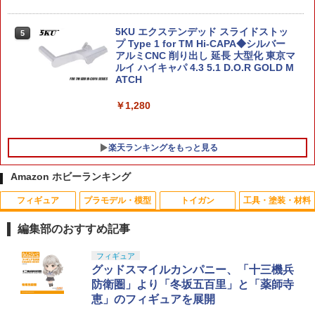
日 プレゼント ギフト TGN02
￥8,693
5KU エクステンデッド スライドストッ
￥2,970
5
プ Type 1 for TM Hi-CAPA◆シルバー
アルミCNC 削り出し 延長 大型化 東京マ
ルイ ハイキャパ 4.3 5.1 D.O.R GOLD M
ATCH
￥1,280
楽天ランキングをもっと見る
Amazon ホビーランキング
フィギュア
プラモデル・模型
トイガン
工具・塗装・材料
タミヤ 87022 モリブデングリス
1
編集部のおすすめ記事
￥440
TAMASHII NATIONS S.H.フィギュアー
BANDAI SPIRITS(バンダイ スピリッツ)
東京マルイ(TOKYO MARUI) No.25 コル
LOCTITE(ロックタイト) シールはがし
フィギュア
1
1
1
1
ツ（真骨彫製法） 仮面ライダーBLACK
HG 機動新世紀ガンダムX ガンダムレオ
ト ガバメント HG 18歳以上エアーHOP
プレミアム 220ml
グッドスマイルカンパニー、「十三機兵
RX 約150mm PVC&ABS&布製 塗装済み
パルド 1/144スケール 色分け済みプラモ
ハンドガン
防衛圏」より「冬坂五百里」と「薬師寺
タミヤ OP.1032 ネジロック剤 （嫌気性
2
可動フィギュア
デル
￥962
恵」のフィギュアを展開
ジェルタイプ）
￥3,384