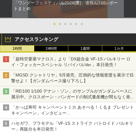
「ワンダーフェスティバル2026[夏]」速報&詳細レポー
トまとめ
●
●
●
●
●
●
アクセスランキング
1時間
24時間
1週間
1カ月
「超時空要塞マクロス」より「DX超合金 VF-1S バルキリー ロ
イ・フォッカースペシャル リバイバルVer.」本日発売！
「MGSD クシャトリヤ」9月発売、圧倒的な情報密度を展示で目
撃せよ！【ガンダムベース撮り下ろし】
「RE/100 1/100 デナン・ゾン」のサンプルがガンダムベースに
展示中。クロスボーン・バンガードの制式量産機が間もなく発送
【ガンダムベース撮り下ろし】
「かっぱ寿司 キャンペーントミカ あそべる！くるま プレゼント
キャンペーン」インタビュー
子どもが楽しめるかっぱ寿司ならではの体験とコラボの楽しさを
ハセガワ、プラモデル「VF-1S ストライク バトロイド バルキリ
追求
ー」再販分を本日発売！