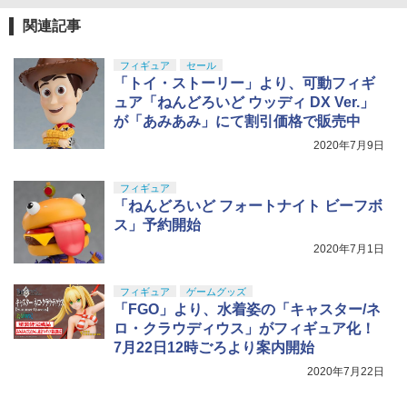
￥10,081
東京マルイ No.10 ハイキャパ5.1 10歳以
5
関連記事
￥1,650
シリコンモールド クロムハート 4種 6.7×
5
上 電動ブローバック フルオート
3.6cm 柄型枠 爪飾り作成 多寸法設計 立
体彫刻 耐久 繰返し ハンドメイドネイル
フィギュア
セール
HG 機動戦士ガンダム00 グラハム専用ユ
￥3,815
5
(Bタイプ)
「トイ・ストーリー」より、可動フィギ
ニオンフラッグカスタム 1/144スケール
【POP MART 公式ストア】THE MONS
色分け済みプラモデル
ュア「ねんどろいど ウッディ DX Ver.」
5
￥499
TERS Big into Energy シリーズ ぬいぐ
が「あみあみ」にて割引価格で販売中
るみペンダント 【1ピース】 エナジーラ
￥1,800
ブブ labubu ラブブ らぶぶ ポップマー
2020年7月9日
ト ブラインドボックス フィギュア おも
ちゃ ガチャガチャ プラモデル ギフト 推
フィギュア
し活 ポプマ 正規品
「ねんどろいど フォートナイト ビーフボ
ス」予約開始
￥2,750
2020年7月1日
フィギュア
ゲームグッズ
「FGO」より、水着姿の「キャスター/ネ
ロ・クラウディウス」がフィギュア化！
7月22日12時ごろより案内開始
2020年7月22日