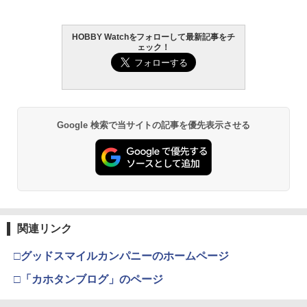
￥12,480
￥3,480
￥440
HOBBY Watchをフォローして最新記事をチ
GSIクレオス Mr.トップコート 水性プレ
東京マルイ (TOKYO MARUI) ガスブロー
2
2
ェック！
ミアムトップコートスプレー 光沢 88ml
タカラトミー(TAKARA TOMY) T-SPAR
BANDAI SPIRITS(バンダイ スピリッツ)
バックマシンガン No.14 20式 5.56mm
2
2
ホビー用仕上材 B601
K トランスフォーマー ニューレジェンズ
機動警察パトレイバー EZY RG 1/48 AV-
小銃 18歳以上 ガスブローバック
京商 ミニッツレーサー用 ワイドハイグ
3
NL-07 サウンドウェーブ 可動フィギュア
98Plus (イングラム・プラス) 色分け済
リップタイヤ（30°）【MZW17-30】 ラ
みプラモデル
￥748
￥220,000
ジコン用
￥4,440
￥6,600
￥484
Google 検索で当サイトの記事を優先表示させる
タミヤ クラフトツールシリーズ No.123
東京マルイ(TOKYO MARUI) No.21 H&K
3
3
先細薄刃ニッパー (ゲートカット用) プラ
TAMASHII NATIONS S.H.フィギュアー
USP HG 18歳以上エアーHOPハンドガン
3
モデル用工具 74123
ツ ONE PIECE シャンクス -マリンフォ
BANDAI SPIRITS(バンダイ スピリッツ)
3
アーテック ドキドキ！宝石の原石発掘体
4
ード頂上決戦- 約165mm PVC&ABS&布
30MS SIS-J00 メルンジャ[カラーA] 色
￥3,409
験 56908
製 塗装済み可動フィギュア
分け済みプラモデル
￥2,674
￥506
￥8,918
￥4,000
東京マルイ(TOKYO MARUI) No.16 H&K
4
関連リンク
マジ・スク+保護キャップセット
USP 10歳以上エアーHOPハンドガン 手
4
動
□グッドスマイルカンパニーのホームページ
52TOYS BLINDBOX ディズニー プリン
マックスファクトリー PLAMATEA MX
￥2,600
4
4
タカラトミー アニア AS−11 コウテイペ
5
セス On the Run シリーズ ブラインドボ
ちゃん 組み立て式プラモデル ノンスケ
￥2,666
ンギン 水に浮くVer．
□「カホタンブログ」のページ
ックス フィギュア ガチャガチャ コレク
ール 全高約160mm
ション 塗装済み コレクター・誕生日・
￥515
新年のギフトに最適 (一個入り)