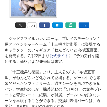
リスト
グッドスマイルカンパニーは、プレイステーション 4
用アドベンチャーゲーム「十三機兵防衛圏」に登場する
キャラクターのフィギュア「ねんどろいど 冬坂五百里」
を発売する。7月22日より
公式サイト
にて予約受付を開
始する。価格および発売日は未定。
「十三機兵防衛圏」より、主人公の1人「冬坂五百
里」がねんどろいど化されて登場する。ゲーム中でも印
象的だったソフトクリーム、通学シーンを再現できる食
パン、学生鞄のほか、機兵起動の「START」の文字プレ
ートと背景シート（紙製）が付属。ゲーム中の好きなシ
ーンを再現することができる。交換用表情パーツは、通
常顔、真剣顔、笑顔の3種類となる。