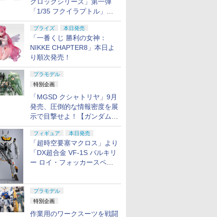
クロックシリーズ」第一弾
「1/35 フクイラプトル」本
日発売！
プライズ
本日発売
「一番くじ 勝利の女神：
NIKKE CHAPTER8」本日よ
り順次発売！
プラモデル
特別企画
「MGSD クシャトリヤ」9月
発売、圧倒的な情報密度を展
示で目撃せよ！【ガンダムベ
ース撮り下ろし】
フィギュア
本日発売
「超時空要塞マクロス」より
「DX超合金 VF-1S バルキリ
ー ロイ・フォッカースペシ
ャル リバイバルVer.」本日発
売！
プラモデル
特別企画
作業用のワークスーツを戦闘