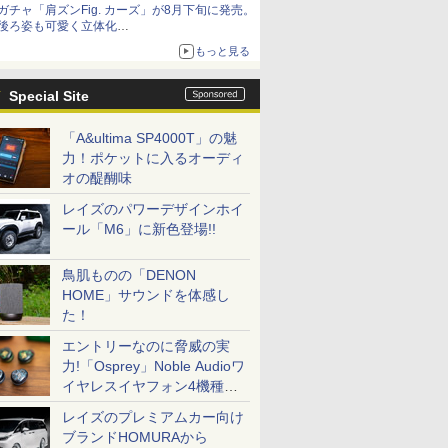
ガチャ「肩ズンFig. カーズ」が8月下旬に発売。
ース撮り下ろし】
後ろ姿も可愛く立体化
ライトニング・マックィーンやメーターなど4
もっと見る
種がラインナップ
Special Site
「A&ultima SP4000T」の魅
力！ポケットに入るオーディ
オの醍醐味
レイズのパワーデザインホイ
ール「M6」に新色登場!!
鳥肌ものの「DENON
HOME」サウンドを体感し
た！
エントリーなのに脅威の実
力!「Osprey」Noble Audioワ
イヤレスイヤフォン4機種を
一気に聴く
レイズのプレミアムカー向け
ブランドHOMURAから