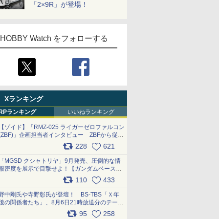
「2×9R」が登場！
HOBBY Watch をフォローする
Xランキング
RPランキング
いいねランキング
【ゾイド】「RMZ-025 ライガーゼロファルコン
(ZBF)」企画担当者インタビュー ZBFから従来
デザインまで再現可能なボリューム満点のキッ
228
621
ト pic.x.com/6zOqQAQKkX
「MGSD クシャトリヤ」9月発売、圧倒的な情
報密度を展示で目撃せよ！【ガンダムベース撮
り下ろし】 pic.x.com/3rPjsfk7qZ
110
433
野中剛氏や寺野彰氏が登壇！ BS-TBS「Ｘ年
後の関係者たち」、8月6日21時放送分のテーマ
は「超合金」！ pic.x.com/uWyt1uyuFm
95
258