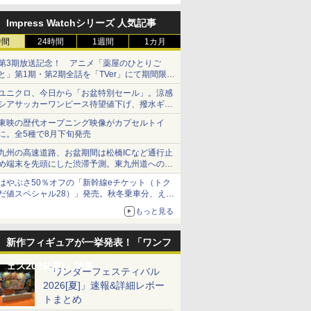
定
Impress Watchシリーズ 人気記事
時間
24時間
1週間
1カ月
第3期放送記念！ アニメ「薬屋のひとりご
と」第1期・第2期全話を「TVer」にて期間限定
で順次無料配信開始
ユニクロ、今日から「お盆特別セール」。涼感
シアサッカーワンピース待望値下げ、撥水ギア
ショーツは1990円に
東映の歴代オープニング映像がカプセルトイ
に。全5種で8月下旬発売
九州の高速道路、お盆期間は松橋ICなど通行止
め端末を先頭にした渋滞予測。東九州道への迂
回は料金調整を実施
はやぶさ50％オフの「新幹線eチケット（トク
だ値スペシャル28）」発売。秋冬乗車分、えき
ねっと限定
もっと見る
新作フィギュアが一挙発表！「ワンフ
ェス2026[夏]」特集
「ワンダーフェスティバル
2026[夏]」速報&詳細レポー
トまとめ