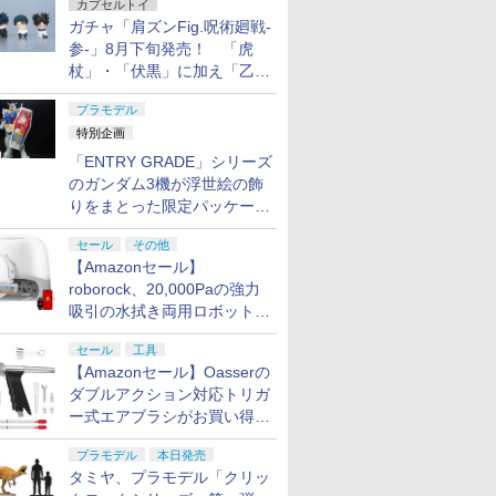
カプセルトイ
ガチャ「肩ズンFig.呪術廻戦-
参-」8月下旬発売！ 「虎
杖」・「伏黒」に加え「乙
骨」・「脹相」がラインナッ
プラモデル
プ
特別企画
「ENTRY GRADE」シリーズ
のガンダム3機が浮世絵の飾
りをまとった限定パッケージ
で8月29日に発売！ お土産
セール
その他
にもピッタリ!?【ガンダムベ
【Amazonセール】
ース撮り下ろし】
roborock、20,000Paの強力
吸引の水拭き両用ロボット掃
除機「Qrevo Curv 2 Flow」
セール
工具
がお買い得！
【Amazonセール】Oasserの
ダブルアクション対応トリガ
ー式エアブラシがお買い得価
格で登場！
プラモデル
本日発売
タミヤ、プラモデル「クリッ