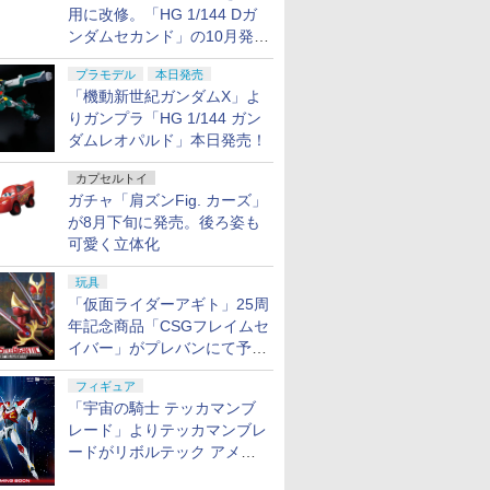
用に改修。「HG 1/144 Dガ
ンダムセカンド」の10月発送
分が予約受付中【ガンダムベ
プラモデル
本日発売
ース撮り下ろし】
「機動新世紀ガンダムX」よ
りガンプラ「HG 1/144 ガン
ダムレオパルド」本日発売！
カプセルトイ
ガチャ「肩ズンFig. カーズ」
が8月下旬に発売。後ろ姿も
可愛く立体化
玩具
「仮面ライダーアギト」25周
年記念商品「CSGフレイムセ
イバー」がプレバンにて予約
開始
フィギュア
「宇宙の騎士 テッカマンブ
レード」よりテッカマンブレ
ードがリボルテック アメイ
ジング・ヤマグチで商品化決