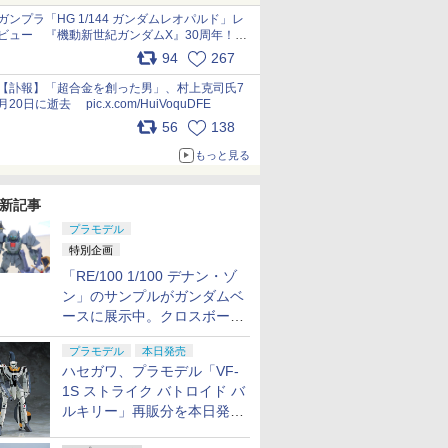
ガンプラ「HG 1/144 ガンダムレオパルド」レ
ビュー 『機動新世紀ガンダムX』30周年！イ
ンナーアームガトリングの変形機構まで再現し
94
267
最新フォーマットでキット化！
pic.x.com/nszPIDTpbg
【訃報】「超合金を創った男」、村上克司氏7
月20日に逝去 pic.x.com/HuiVoquDFE
56
138
もっと見る
新記事
プラモデル
特別企画
「RE/100 1/100 デナン・ゾ
ン」のサンプルがガンダムベ
ースに展示中。クロスボー
ン・バンガードの制式量産機
プラモデル
本日発売
が間もなく発送【ガンダムベ
ハセガワ、プラモデル「VF-
ース撮り下ろし】
1S ストライク バトロイド バ
ルキリー」再販分を本日発
売！