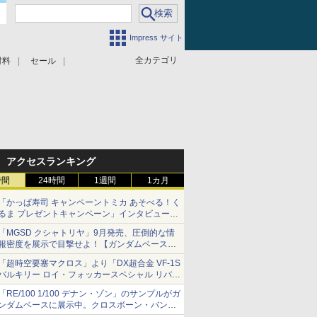
Impress サイト
全カテゴリ
材料
セール
アクセスランキング
時間
24時間
1週間
1カ月
「かっぱ寿司 キャンペーントミカ あそべる！く
るま プレゼントキャンペーン」インタビュー
子どもが楽しめるかっぱ寿司ならではの体験と
「MGSD クシャトリヤ」9月発売、圧倒的な情
コラボの楽しさを追求
報密度を展示で目撃せよ！【ガンダムベース撮
り下ろし】
「超時空要塞マクロス」より「DX超合金 VF-1S
バルキリー ロイ・フォッカースペシャル リバイ
バルVer.」本日発売！
「RE/100 1/100 デナン・ゾン」のサンプルがガ
ンダムベースに展示中。クロスボーン・バンガ
ードの制式量産機が間もなく発送【ガンダムベ